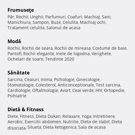
Frumuseţe
Păr
Rochii
Unghii
Parfumuri
Coafuri
Machiaj
Sani
,
,
,
,
,
,
,
Manichiura
Sampon
Buze
Celulita
Machiaj ochi
,
,
,
,
,
Tratament celulita
Salonul de acasa
,
Modă
Rochii
Rochii de seara
Rochii de mireasa
Costume de baie
,
,
,
,
Pantofi
Rochii elegante
Inele de logodna
Verighete
,
,
,
,
Ochelari de soare
Tendinte 2020
,
Sănătate
Sarcina
Ceaiuri
Inima
Psihologie
Ginecologie
,
,
,
,
,
Stomatologie
Colesterol
Anticonceptionale
Test sarcina
,
,
,
,
Cardiologie
Oftalmologie
Avort
Ceai verde
HIV
Ortopedie
,
,
,
,
,
,
Psihiatrie
Dietă & Fitness
Diete
Fitness
Dieta Dukan
Relaxare
Yoga
Intretinere
,
,
,
,
,
,
Aerobic
Exercitii abdomen
Nutritie
Dieta de slabit
Dieta
,
,
,
,
Silueta
Dieta ketogenica
Sala de acasa
disociata
,
,
,