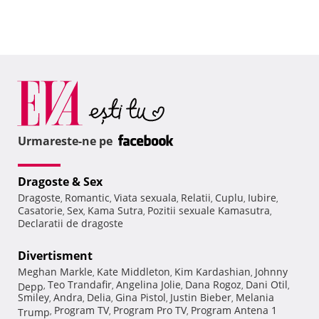
Urmareste-ne pe
Dragoste & Sex
Dragoste
Romantic
Viata sexuala
Relatii
Cuplu
Iubire
,
,
,
,
,
,
Casatorie
Sex
Kama Sutra
Pozitii sexuale Kamasutra
,
,
,
,
Declaratii de dragoste
Divertisment
Meghan Markle
Kate Middleton
Kim Kardashian
Johnny
,
,
,
Teo Trandafir
Angelina Jolie
Dana Rogoz
Dani Otil
Depp
,
,
,
,
,
Smiley
Andra
Delia
Gina Pistol
Justin Bieber
Melania
,
,
,
,
,
Program TV
Program Pro TV
Program Antena 1
Trump
,
,
,