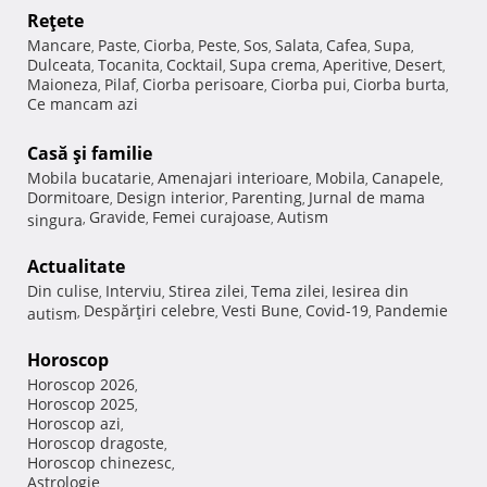
Reţete
Mancare
Paste
Ciorba
Peste
Sos
Salata
Cafea
Supa
,
,
,
,
,
,
,
,
Dulceata
Tocanita
Cocktail
Supa crema
Aperitive
Desert
,
,
,
,
,
,
Maioneza
Pilaf
Ciorba perisoare
Ciorba pui
Ciorba burta
,
,
,
,
,
Ce mancam azi
Casă şi familie
Mobila bucatarie
Amenajari interioare
Mobila
Canapele
,
,
,
,
Dormitoare
Design interior
Parenting
Jurnal de mama
,
,
,
Gravide
Femei curajoase
Autism
singura
,
,
,
Actualitate
Din culise
Interviu
Stirea zilei
Tema zilei
Iesirea din
,
,
,
,
Despărţiri celebre
Vesti Bune
Covid-19
Pandemie
autism
,
,
,
,
Horoscop
Horoscop 2026
,
Horoscop 2025
,
Horoscop azi
,
Horoscop dragoste
,
Horoscop chinezesc
,
Astrologie
,