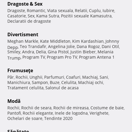
Dragoste & Sex
Dragoste
Romantic
Viata sexuala
Relatii
Cuplu
Iubire
,
,
,
,
,
,
Casatorie
Sex
Kama Sutra
Pozitii sexuale Kamasutra
,
,
,
,
Declaratii de dragoste
Divertisment
Meghan Markle
Kate Middleton
Kim Kardashian
Johnny
,
,
,
Teo Trandafir
Angelina Jolie
Dana Rogoz
Dani Otil
Depp
,
,
,
,
,
Smiley
Andra
Delia
Gina Pistol
Justin Bieber
Melania
,
,
,
,
,
Program TV
Program Pro TV
Program Antena 1
Trump
,
,
,
Frumuseţe
Păr
Rochii
Unghii
Parfumuri
Coafuri
Machiaj
Sani
,
,
,
,
,
,
,
Manichiura
Sampon
Buze
Celulita
Machiaj ochi
,
,
,
,
,
Tratament celulita
Salonul de acasa
,
Modă
Rochii
Rochii de seara
Rochii de mireasa
Costume de baie
,
,
,
,
Pantofi
Rochii elegante
Inele de logodna
Verighete
,
,
,
,
Ochelari de soare
Tendinte 2020
,
Sănătate