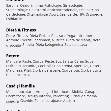
Sarcina
Ceaiuri
Inima
Psihologie
Ginecologie
,
,
,
,
,
Stomatologie
Colesterol
Anticonceptionale
Test sarcina
,
,
,
,
Cardiologie
Oftalmologie
Avort
Ceai verde
HIV
Ortopedie
,
,
,
,
,
,
Psihiatrie
Dietă & Fitness
Diete
Fitness
Dieta Dukan
Relaxare
Yoga
Intretinere
,
,
,
,
,
,
Aerobic
Exercitii abdomen
Nutritie
Dieta de slabit
Dieta
,
,
,
,
Silueta
Dieta ketogenica
Sala de acasa
disociata
,
,
,
Reţete
Mancare
Paste
Ciorba
Peste
Sos
Salata
Cafea
Supa
,
,
,
,
,
,
,
,
Dulceata
Tocanita
Cocktail
Supa crema
Aperitive
Desert
,
,
,
,
,
,
Maioneza
Pilaf
Ciorba perisoare
Ciorba pui
Ciorba burta
,
,
,
,
,
Ce mancam azi
Casă şi familie
Mobila bucatarie
Amenajari interioare
Mobila
Canapele
,
,
,
,
Dormitoare
Design interior
Parenting
Jurnal de mama
,
,
,
Gravide
Femei curajoase
Autism
singura
,
,
,