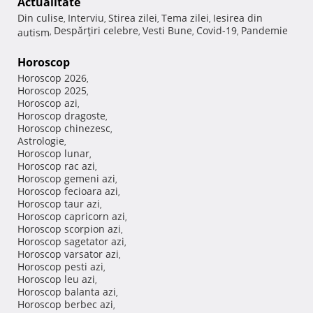
Actualitate
Din culise
Interviu
Stirea zilei
Tema zilei
Iesirea din
,
,
,
,
Despărţiri celebre
Vesti Bune
Covid-19
Pandemie
autism
,
,
,
,
Horoscop
Horoscop 2026
,
Horoscop 2025
,
Horoscop azi
,
Horoscop dragoste
,
Horoscop chinezesc
,
Astrologie
,
Horoscop lunar
,
Horoscop rac azi
,
Horoscop gemeni azi
,
Horoscop fecioara azi
,
Horoscop taur azi
,
Horoscop capricorn azi
,
Horoscop scorpion azi
,
Horoscop sagetator azi
,
Horoscop varsator azi
,
Horoscop pesti azi
,
Horoscop leu azi
,
Horoscop balanta azi
,
Horoscop berbec azi
,