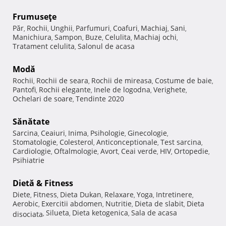
Frumuseţe
Păr
Rochii
Unghii
Parfumuri
Coafuri
Machiaj
Sani
,
,
,
,
,
,
,
Manichiura
Sampon
Buze
Celulita
Machiaj ochi
,
,
,
,
,
Tratament celulita
Salonul de acasa
,
Modă
Rochii
Rochii de seara
Rochii de mireasa
Costume de baie
,
,
,
,
Pantofi
Rochii elegante
Inele de logodna
Verighete
,
,
,
,
Ochelari de soare
Tendinte 2020
,
Sănătate
Sarcina
Ceaiuri
Inima
Psihologie
Ginecologie
,
,
,
,
,
Stomatologie
Colesterol
Anticonceptionale
Test sarcina
,
,
,
,
Cardiologie
Oftalmologie
Avort
Ceai verde
HIV
Ortopedie
,
,
,
,
,
,
Psihiatrie
Dietă & Fitness
Diete
Fitness
Dieta Dukan
Relaxare
Yoga
Intretinere
,
,
,
,
,
,
Aerobic
Exercitii abdomen
Nutritie
Dieta de slabit
Dieta
,
,
,
,
Silueta
Dieta ketogenica
Sala de acasa
disociata
,
,
,