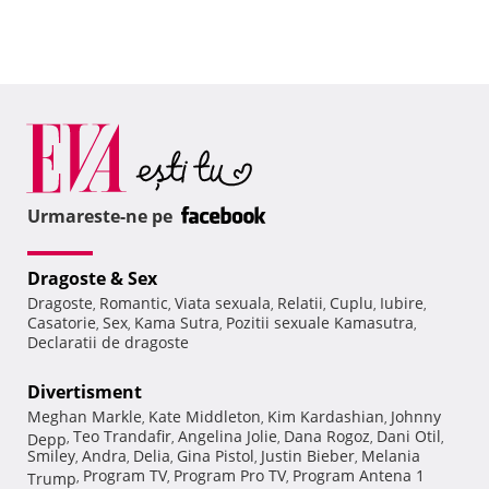
Urmareste-ne pe
Dragoste & Sex
Dragoste
Romantic
Viata sexuala
Relatii
Cuplu
Iubire
,
,
,
,
,
,
Casatorie
Sex
Kama Sutra
Pozitii sexuale Kamasutra
,
,
,
,
Declaratii de dragoste
Divertisment
Meghan Markle
Kate Middleton
Kim Kardashian
Johnny
,
,
,
Teo Trandafir
Angelina Jolie
Dana Rogoz
Dani Otil
Depp
,
,
,
,
,
Smiley
Andra
Delia
Gina Pistol
Justin Bieber
Melania
,
,
,
,
,
Program TV
Program Pro TV
Program Antena 1
Trump
,
,
,