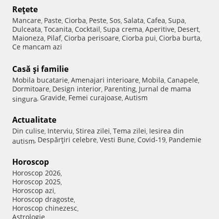
Reţete
Mancare
Paste
Ciorba
Peste
Sos
Salata
Cafea
Supa
,
,
,
,
,
,
,
,
Dulceata
Tocanita
Cocktail
Supa crema
Aperitive
Desert
,
,
,
,
,
,
Maioneza
Pilaf
Ciorba perisoare
Ciorba pui
Ciorba burta
,
,
,
,
,
Ce mancam azi
Casă şi familie
Mobila bucatarie
Amenajari interioare
Mobila
Canapele
,
,
,
,
Dormitoare
Design interior
Parenting
Jurnal de mama
,
,
,
Gravide
Femei curajoase
Autism
singura
,
,
,
Actualitate
Din culise
Interviu
Stirea zilei
Tema zilei
Iesirea din
,
,
,
,
Despărţiri celebre
Vesti Bune
Covid-19
Pandemie
autism
,
,
,
,
Horoscop
Horoscop 2026
,
Horoscop 2025
,
Horoscop azi
,
Horoscop dragoste
,
Horoscop chinezesc
,
Astrologie
,