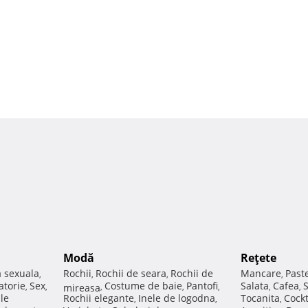
Modă
Reţete
a sexuala
Rochii
Rochii de seara
Rochii de
Mancare
Past
,
,
,
,
atorie
Sex
Costume de baie
Pantofi
Salata
Cafea
,
,
mireasa
,
,
,
,
,
ale
Rochii elegante
Inele de logodna
Tocanita
Cockt
,
,
,