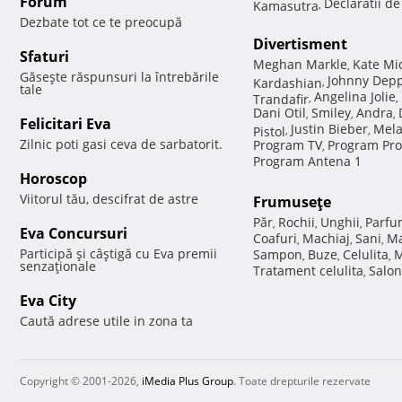
Forum
Declaratii d
Kamasutra
,
Dezbate tot ce te preocupă
Divertisment
Sfaturi
Meghan Markle
Kate Mi
,
Găseşte răspunsuri la întrebările
Johnny Dep
Kardashian
,
tale
Angelina Jolie
Trandafir
,
,
Dani Otil
Smiley
Andra
,
,
,
Felicitari Eva
Justin Bieber
Mela
Pistol
,
,
Zilnic poti gasi ceva de sarbatorit.
Program TV
Program Pro
,
Program Antena 1
Horoscop
Viitorul tău, descifrat de astre
Frumuseţe
Păr
Rochii
Unghii
Parfu
,
,
,
Eva Concursuri
Coafuri
Machiaj
Sani
Ma
,
,
,
Participă şi câştigă cu Eva premii
Sampon
Buze
Celulita
M
,
,
,
senzaţionale
Tratament celulita
Salon
,
Eva City
Caută adrese utile in zona ta
Copyright © 2001-2026,
iMedia Plus Group
. Toate drepturile rezervate