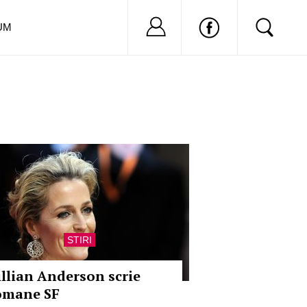
Nu ai cont?
Inregistreaza-
UM
STIRI
illian Anderson scrie
omane SF