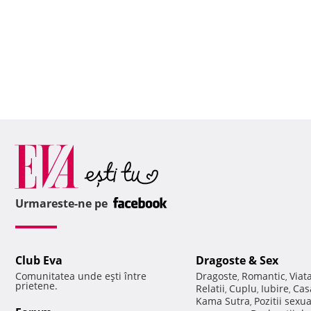
Urmareste-ne pe
Club Eva
Dragoste & Sex
Comunitatea unde eşti între
Dragoste
Romantic
Viat
,
,
prietene.
Relatii
Cuplu
Iubire
Cas
,
,
,
Kama Sutra
Pozitii sexu
,