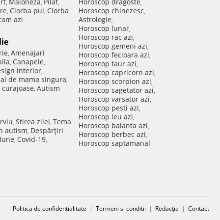
rt
Maioneza
Pilaf
Horoscop dragoste
,
,
,
,
re
Ciorba pui
Ciorba
Horoscop chinezesc
,
,
,
am azi
Astrologie
,
Horoscop lunar
,
Horoscop rac azi
,
lie
Horoscop gemeni azi
,
rie
Amenajari
,
Horoscop fecioara azi
,
ila
Canapele
,
,
Horoscop taur azi
,
sign interior
,
Horoscop capricorn azi
,
nal de mama singura
,
Horoscop scorpion azi
,
 curajoase
Autism
,
Horoscop sagetator azi
,
Horoscop varsator azi
,
Horoscop pesti azi
,
Horoscop leu azi
,
rviu
Stirea zilei
Tema
,
,
Horoscop balanta azi
,
in autism
Despărţiri
,
Horoscop berbec azi
,
 Bune
Covid-19
,
,
Horoscop saptamanal
Politica de confidențialitate
|
Termeni si conditii
|
Redacţia
|
Contact