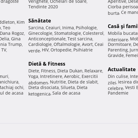
e dragoste
Verighete
Ochelari de soare
Aperitive
Dese
,
,
,
Tendinte 2020
Ciorba perisoa
Ce manc
burta
,
Sănătate
ddleton
Kim
,
Casă şi fami
p
Teo
Sarcina
Ceaiuri
Inima
Psihologie
,
,
,
,
,
Dana Rogoz
Ginecologie
Stomatologie
Colesterol
Mobila bucata
,
,
,
,
Delia
Gina
Anticonceptionale
Test sarcina
Mob
,
,
,
interioare
,
nia Trump
Cardiologie
Oftalmologie
Avort
Ceai
Dormitoare
De
,
,
,
,
,
 TV
HIV
Ortopedie
Psihiatrie
Parenting
Jur
,
verde
,
,
,
,
Gravide
Femei
,
Dietă & Fitness
Actualitate
Diete
Fitness
Dieta Dukan
Relaxare
,
,
,
,
muri
Yoga
Intretinere
Aerobic
Exercitii
Din culise
Inte
,
,
,
,
,
nichiura
Nutritie
Dieta de slabit
Iesirea d
,
abdomen
,
,
,
zilei
,
achiaj ochi
Dieta disociata
Silueta
Dieta
Vesti
,
,
,
celebre
,
ul de acasa
Sala de acasa
Pandemie
ketogenica
,