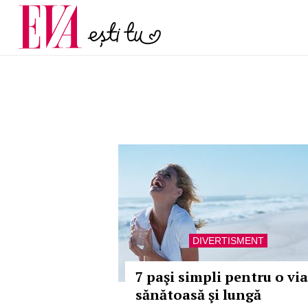
și 60 de ani. De ce te t
Carieră
pe măsură ce înaintez
Actualitate
DIVERTISMENT
7 paşi simpli pentru o via
sănătoasă şi lungă