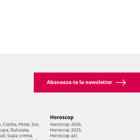
Aboneaza-te la newsletter
Horoscop
e
Ciorba
Peste
Sos
Horoscop 2026
,
,
,
,
,
Supa
Dulceata
Horoscop 2025
,
,
,
ail
Supa crema
Horoscop azi
,
,
,