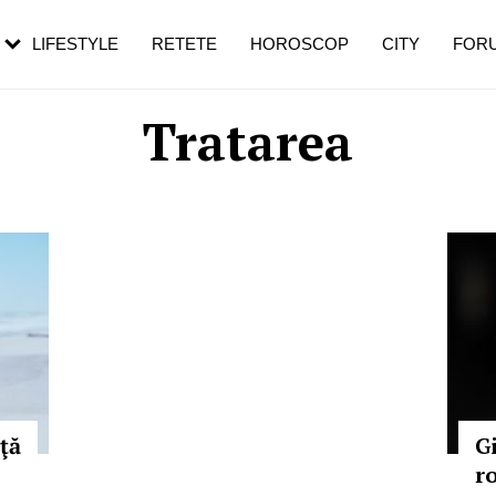
rezești mai des
Cât durează, cum te pregătești și cât
i în vârstă
de dureroasă este investigația
LIFESTYLE
RETETE
HOROSCOP
CITY
FOR
Tratarea
ţă
G
r