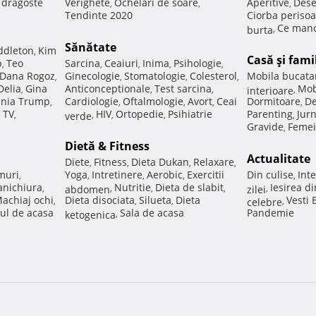
e dragoste
Verighete
Ochelari de soare
Aperitive
Dese
,
,
,
Tendinte 2020
Ciorba perisoa
Ce manc
burta
,
Sănătate
ddleton
Kim
,
Casă şi fami
p
Teo
Sarcina
Ceaiuri
Inima
Psihologie
,
,
,
,
,
Dana Rogoz
Ginecologie
Stomatologie
Colesterol
Mobila bucata
,
,
,
,
Delia
Gina
Anticonceptionale
Test sarcina
Mob
,
,
,
interioare
,
nia Trump
Cardiologie
Oftalmologie
Avort
Ceai
Dormitoare
De
,
,
,
,
,
 TV
HIV
Ortopedie
Psihiatrie
Parenting
Jur
,
verde
,
,
,
,
Gravide
Femei
,
Dietă & Fitness
Actualitate
Diete
Fitness
Dieta Dukan
Relaxare
,
,
,
,
muri
Yoga
Intretinere
Aerobic
Exercitii
Din culise
Inte
,
,
,
,
,
nichiura
Nutritie
Dieta de slabit
Iesirea d
,
abdomen
,
,
,
zilei
,
achiaj ochi
Dieta disociata
Silueta
Dieta
Vesti
,
,
,
celebre
,
ul de acasa
Sala de acasa
Pandemie
ketogenica
,