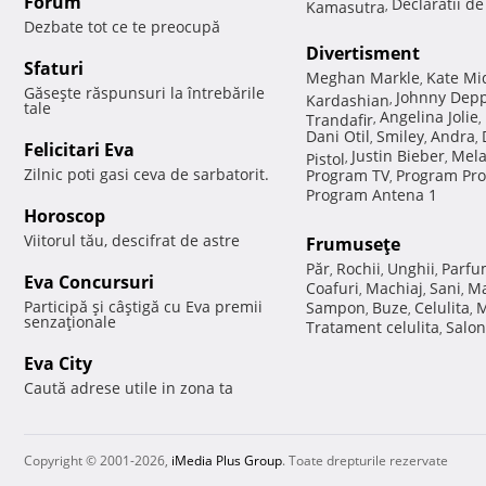
Forum
Declaratii d
Kamasutra
,
Dezbate tot ce te preocupă
Divertisment
Sfaturi
Meghan Markle
Kate Mi
,
Găseşte răspunsuri la întrebările
Johnny Dep
Kardashian
,
tale
Angelina Jolie
Trandafir
,
,
Dani Otil
Smiley
Andra
,
,
,
Felicitari Eva
Justin Bieber
Mela
Pistol
,
,
Zilnic poti gasi ceva de sarbatorit.
Program TV
Program Pro
,
Program Antena 1
Horoscop
Viitorul tău, descifrat de astre
Frumuseţe
Păr
Rochii
Unghii
Parfu
,
,
,
Eva Concursuri
Coafuri
Machiaj
Sani
Ma
,
,
,
Participă şi câştigă cu Eva premii
Sampon
Buze
Celulita
M
,
,
,
senzaţionale
Tratament celulita
Salon
,
Eva City
Caută adrese utile in zona ta
Copyright © 2001-2026,
iMedia Plus Group
. Toate drepturile rezervate