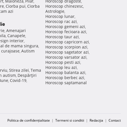
rt
Maioneza
Pilaf
Horoscop dragoste
,
,
,
,
re
Ciorba pui
Ciorba
Horoscop chinezesc
,
,
,
am azi
Astrologie
,
Horoscop lunar
,
Horoscop rac azi
,
lie
Horoscop gemeni azi
,
rie
Amenajari
,
Horoscop fecioara azi
,
ila
Canapele
,
,
Horoscop taur azi
,
sign interior
,
Horoscop capricorn azi
,
nal de mama singura
,
Horoscop scorpion azi
,
 curajoase
Autism
,
Horoscop sagetator azi
,
Horoscop varsator azi
,
Horoscop pesti azi
,
Horoscop leu azi
,
rviu
Stirea zilei
Tema
,
,
Horoscop balanta azi
,
in autism
Despărţiri
,
Horoscop berbec azi
,
 Bune
Covid-19
,
,
Horoscop saptamanal
Politica de confidențialitate
|
Termeni si conditii
|
Redacţia
|
Contact