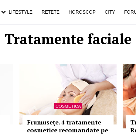
rebui să mergi
și 60 de ani. De ce te trezești mai des
pe măsură ce înaintezi în vârstă
LIFESTYLE
RETETE
HOROSCOP
CITY
FOR
Tratamente faciale
COSMETICA
Frumuseţe. 4 tratamente
T
cosmetice recomandate pe
R