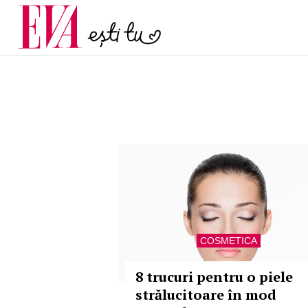
menopauză și când ar t
Carieră
la medic
Actualitate
COSMETICA
8 trucuri pentru o piele
strălucitoare în mod