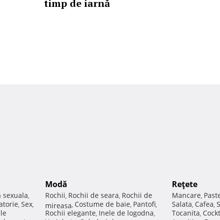
timp de iarnă
Modă
Reţete
a sexuala
Rochii
Rochii de seara
Rochii de
Mancare
Past
,
,
,
,
atorie
Sex
Costume de baie
Pantofi
Salata
Cafea
,
,
mireasa
,
,
,
,
,
ale
Rochii elegante
Inele de logodna
Tocanita
Cockt
,
,
,