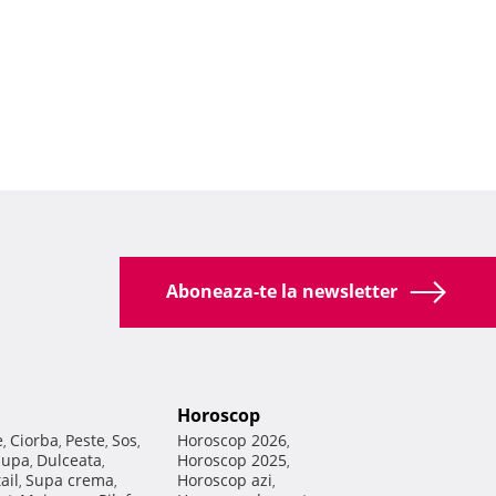
Aboneaza-te la newsletter
Horoscop
e
Ciorba
Peste
Sos
Horoscop 2026
,
,
,
,
,
Supa
Dulceata
Horoscop 2025
,
,
,
ail
Supa crema
Horoscop azi
,
,
,