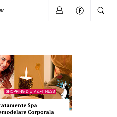
Nu ai cont?
Inregistreaza-
UM
SHOPPING DIETA &FITNESS
ratamente Spa
emodelare Corporala