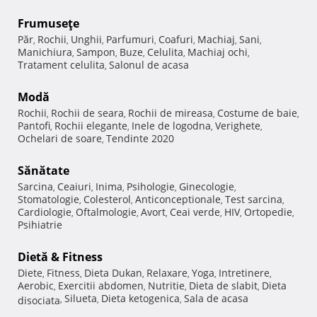
Frumuseţe
Păr
Rochii
Unghii
Parfumuri
Coafuri
Machiaj
Sani
,
,
,
,
,
,
,
Manichiura
Sampon
Buze
Celulita
Machiaj ochi
,
,
,
,
,
Tratament celulita
Salonul de acasa
,
Modă
Rochii
Rochii de seara
Rochii de mireasa
Costume de baie
,
,
,
,
Pantofi
Rochii elegante
Inele de logodna
Verighete
,
,
,
,
Ochelari de soare
Tendinte 2020
,
Sănătate
Sarcina
Ceaiuri
Inima
Psihologie
Ginecologie
,
,
,
,
,
Stomatologie
Colesterol
Anticonceptionale
Test sarcina
,
,
,
,
Cardiologie
Oftalmologie
Avort
Ceai verde
HIV
Ortopedie
,
,
,
,
,
,
Psihiatrie
Dietă & Fitness
Diete
Fitness
Dieta Dukan
Relaxare
Yoga
Intretinere
,
,
,
,
,
,
Aerobic
Exercitii abdomen
Nutritie
Dieta de slabit
Dieta
,
,
,
,
Silueta
Dieta ketogenica
Sala de acasa
disociata
,
,
,