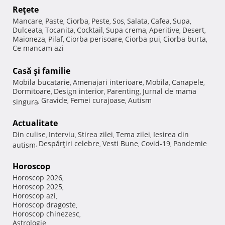
Reţete
Mancare
Paste
Ciorba
Peste
Sos
Salata
Cafea
Supa
,
,
,
,
,
,
,
,
Dulceata
Tocanita
Cocktail
Supa crema
Aperitive
Desert
,
,
,
,
,
,
Maioneza
Pilaf
Ciorba perisoare
Ciorba pui
Ciorba burta
,
,
,
,
,
Ce mancam azi
Casă şi familie
Mobila bucatarie
Amenajari interioare
Mobila
Canapele
,
,
,
,
Dormitoare
Design interior
Parenting
Jurnal de mama
,
,
,
Gravide
Femei curajoase
Autism
singura
,
,
,
Actualitate
Din culise
Interviu
Stirea zilei
Tema zilei
Iesirea din
,
,
,
,
Despărţiri celebre
Vesti Bune
Covid-19
Pandemie
autism
,
,
,
,
Horoscop
Horoscop 2026
,
Horoscop 2025
,
Horoscop azi
,
Horoscop dragoste
,
Horoscop chinezesc
,
Astrologie
,