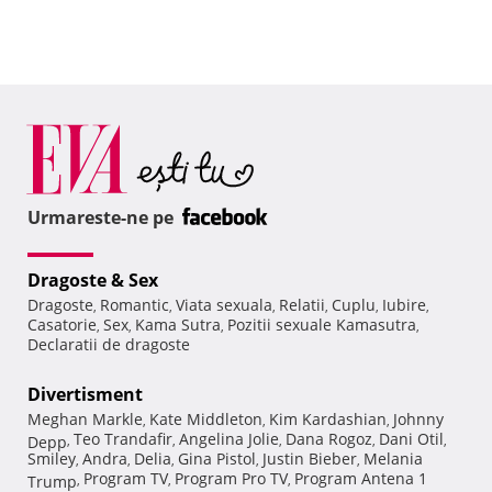
Urmareste-ne pe
Dragoste & Sex
Dragoste
Romantic
Viata sexuala
Relatii
Cuplu
Iubire
,
,
,
,
,
,
Casatorie
Sex
Kama Sutra
Pozitii sexuale Kamasutra
,
,
,
,
Declaratii de dragoste
Divertisment
Meghan Markle
Kate Middleton
Kim Kardashian
Johnny
,
,
,
Teo Trandafir
Angelina Jolie
Dana Rogoz
Dani Otil
Depp
,
,
,
,
,
Smiley
Andra
Delia
Gina Pistol
Justin Bieber
Melania
,
,
,
,
,
Program TV
Program Pro TV
Program Antena 1
Trump
,
,
,