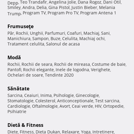
Teo Trandafir
Angelina Jolie
Dana Rogoz
Dani Otil
Depp
,
,
,
,
,
Smiley
Andra
Delia
Gina Pistol
Justin Bieber
Melania
,
,
,
,
,
Program TV
Program Pro TV
Program Antena 1
Trump
,
,
,
Frumuseţe
Păr
Rochii
Unghii
Parfumuri
Coafuri
Machiaj
Sani
,
,
,
,
,
,
,
Manichiura
Sampon
Buze
Celulita
Machiaj ochi
,
,
,
,
,
Tratament celulita
Salonul de acasa
,
Modă
Rochii
Rochii de seara
Rochii de mireasa
Costume de baie
,
,
,
,
Pantofi
Rochii elegante
Inele de logodna
Verighete
,
,
,
,
Ochelari de soare
Tendinte 2020
,
Sănătate
Sarcina
Ceaiuri
Inima
Psihologie
Ginecologie
,
,
,
,
,
Stomatologie
Colesterol
Anticonceptionale
Test sarcina
,
,
,
,
Cardiologie
Oftalmologie
Avort
Ceai verde
HIV
Ortopedie
,
,
,
,
,
,
Psihiatrie
Dietă & Fitness
Diete
Fitness
Dieta Dukan
Relaxare
Yoga
Intretinere
,
,
,
,
,
,