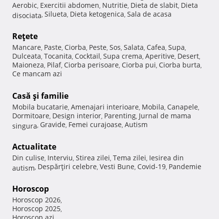
Aerobic
Exercitii abdomen
Nutritie
Dieta de slabit
Dieta
,
,
,
,
Silueta
Dieta ketogenica
Sala de acasa
disociata
,
,
,
Reţete
Mancare
Paste
Ciorba
Peste
Sos
Salata
Cafea
Supa
,
,
,
,
,
,
,
,
Dulceata
Tocanita
Cocktail
Supa crema
Aperitive
Desert
,
,
,
,
,
,
Maioneza
Pilaf
Ciorba perisoare
Ciorba pui
Ciorba burta
,
,
,
,
,
Ce mancam azi
Casă şi familie
Mobila bucatarie
Amenajari interioare
Mobila
Canapele
,
,
,
,
Dormitoare
Design interior
Parenting
Jurnal de mama
,
,
,
Gravide
Femei curajoase
Autism
singura
,
,
,
Actualitate
Din culise
Interviu
Stirea zilei
Tema zilei
Iesirea din
,
,
,
,
Despărţiri celebre
Vesti Bune
Covid-19
Pandemie
autism
,
,
,
,
Horoscop
Horoscop 2026
,
Horoscop 2025
,
Horoscop azi
,