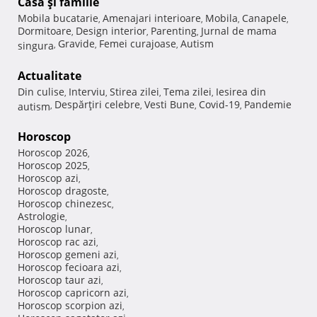
Casă şi familie
Mobila bucatarie
Amenajari interioare
Mobila
Canapele
,
,
,
,
Dormitoare
Design interior
Parenting
Jurnal de mama
,
,
,
Gravide
Femei curajoase
Autism
singura
,
,
,
Actualitate
Din culise
Interviu
Stirea zilei
Tema zilei
Iesirea din
,
,
,
,
Despărţiri celebre
Vesti Bune
Covid-19
Pandemie
autism
,
,
,
,
Horoscop
Horoscop 2026
,
Horoscop 2025
,
Horoscop azi
,
Horoscop dragoste
,
Horoscop chinezesc
,
Astrologie
,
Horoscop lunar
,
Horoscop rac azi
,
Horoscop gemeni azi
,
Horoscop fecioara azi
,
Horoscop taur azi
,
Horoscop capricorn azi
,
Horoscop scorpion azi
,