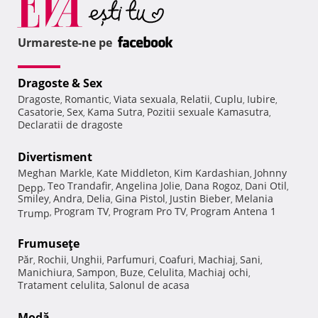
Urmareste-ne pe
Dragoste & Sex
Dragoste
Romantic
Viata sexuala
Relatii
Cuplu
Iubire
,
,
,
,
,
,
Casatorie
Sex
Kama Sutra
Pozitii sexuale Kamasutra
,
,
,
,
Declaratii de dragoste
Divertisment
Meghan Markle
Kate Middleton
Kim Kardashian
Johnny
,
,
,
Teo Trandafir
Angelina Jolie
Dana Rogoz
Dani Otil
Depp
,
,
,
,
,
Smiley
Andra
Delia
Gina Pistol
Justin Bieber
Melania
,
,
,
,
,
Program TV
Program Pro TV
Program Antena 1
Trump
,
,
,
Frumuseţe
Păr
Rochii
Unghii
Parfumuri
Coafuri
Machiaj
Sani
,
,
,
,
,
,
,
Manichiura
Sampon
Buze
Celulita
Machiaj ochi
,
,
,
,
,
Tratament celulita
Salonul de acasa
,
Modă