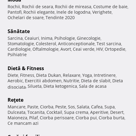
Rochii
Rochii de seara
Rochii de mireasa
Costume de baie
,
,
,
,
Pantofi
Rochii elegante
Inele de logodna
Verighete
,
,
,
,
Ochelari de soare
Tendinte 2020
,
Sănătate
Sarcina
Ceaiuri
Inima
Psihologie
Ginecologie
,
,
,
,
,
Stomatologie
Colesterol
Anticonceptionale
Test sarcina
,
,
,
,
Cardiologie
Oftalmologie
Avort
Ceai verde
HIV
Ortopedie
,
,
,
,
,
,
Psihiatrie
Dietă & Fitness
Diete
Fitness
Dieta Dukan
Relaxare
Yoga
Intretinere
,
,
,
,
,
,
Aerobic
Exercitii abdomen
Nutritie
Dieta de slabit
Dieta
,
,
,
,
Silueta
Dieta ketogenica
Sala de acasa
disociata
,
,
,
Reţete
Mancare
Paste
Ciorba
Peste
Sos
Salata
Cafea
Supa
,
,
,
,
,
,
,
,
Dulceata
Tocanita
Cocktail
Supa crema
Aperitive
Desert
,
,
,
,
,
,
Maioneza
Pilaf
Ciorba perisoare
Ciorba pui
Ciorba burta
,
,
,
,
,
Ce mancam azi