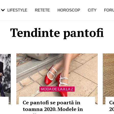
rebui să mergi
și 60 de ani. De ce te trezești mai des
pe măsură ce înaintezi în vârstă
LIFESTYLE
RETETE
HOROSCOP
CITY
FOR
Tendinte pantofi
MODA DE LA A LA Z
Ce pantofi se poartă în
C
toamna 2020. Modele în
2