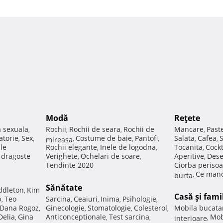
Modă
Reţete
a sexuala
Rochii
Rochii de seara
Rochii de
Mancare
Past
,
,
,
,
atorie
Sex
Costume de baie
Pantofi
Salata
Cafea
,
,
mireasa
,
,
,
,
,
ale
Rochii elegante
Inele de logodna
Tocanita
Cockt
,
,
,
e dragoste
Verighete
Ochelari de soare
Aperitive
Dese
,
,
,
Tendinte 2020
Ciorba perisoa
Ce manc
burta
,
Sănătate
ddleton
Kim
,
Casă şi fami
p
Teo
Sarcina
Ceaiuri
Inima
Psihologie
,
,
,
,
,
Dana Rogoz
Ginecologie
Stomatologie
Colesterol
Mobila bucata
,
,
,
,
Delia
Gina
Anticonceptionale
Test sarcina
Mob
,
,
,
interioare
,