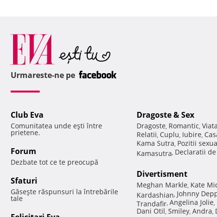
Urmareste-ne pe
Club Eva
Dragoste & Sex
Comunitatea unde eşti între
Dragoste
Romantic
Viat
,
,
prietene.
Relatii
Cuplu
Iubire
Cas
,
,
,
Kama Sutra
Pozitii sexu
,
Forum
Declaratii d
Kamasutra
,
Dezbate tot ce te preocupă
Divertisment
Sfaturi
Meghan Markle
Kate Mi
,
Găseşte răspunsuri la întrebările
Johnny Dep
Kardashian
,
tale
Angelina Jolie
Trandafir
,
,
Dani Otil
Smiley
Andra
,
,
,