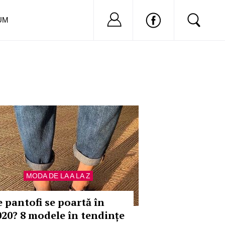
Nu ai cont?
Inregistreaza-
UM
MODA DE LA A LA Z
e pantofi se poartă în
020? 8 modele în tendințe