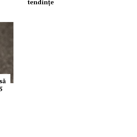
tendințe
să
5