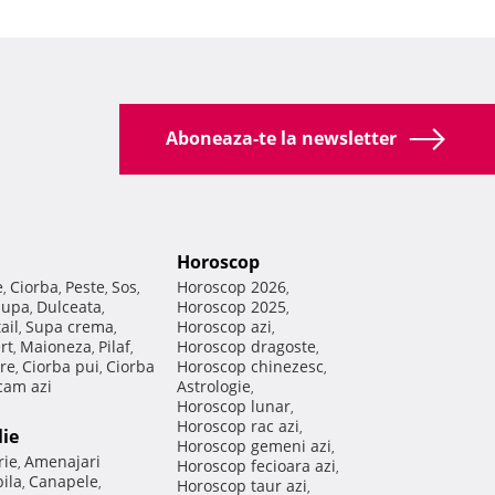
Aboneaza-te la newsletter
Horoscop
e
Ciorba
Peste
Sos
Horoscop 2026
,
,
,
,
,
Supa
Dulceata
Horoscop 2025
,
,
,
ail
Supa crema
Horoscop azi
,
,
,
rt
Maioneza
Pilaf
Horoscop dragoste
,
,
,
,
re
Ciorba pui
Ciorba
Horoscop chinezesc
,
,
,
am azi
Astrologie
,
Horoscop lunar
,
Horoscop rac azi
,
lie
Horoscop gemeni azi
,
rie
Amenajari
,
Horoscop fecioara azi
,
ila
Canapele
,
,
Horoscop taur azi
,