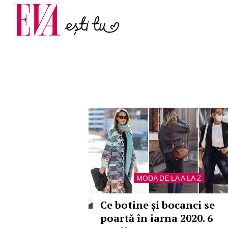
menopauză și când ar t
Carieră
la medic
Actualitate
MODA DE LA A LA Z
Ce botine și bocanci se
poartă în iarna 2020. 6