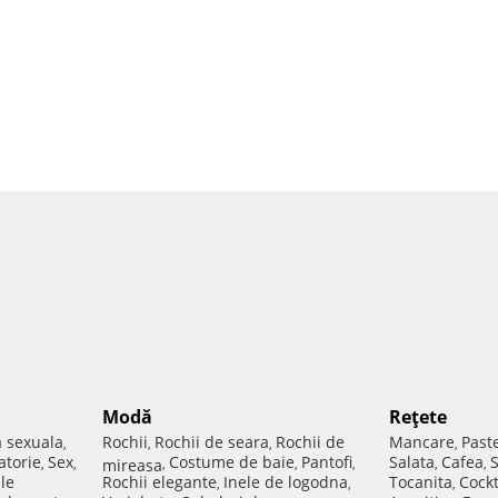
Modă
Reţete
a sexuala
Rochii
Rochii de seara
Rochii de
Mancare
Past
,
,
,
,
atorie
Sex
Costume de baie
Pantofi
Salata
Cafea
,
,
mireasa
,
,
,
,
,
ale
Rochii elegante
Inele de logodna
Tocanita
Cockt
,
,
,