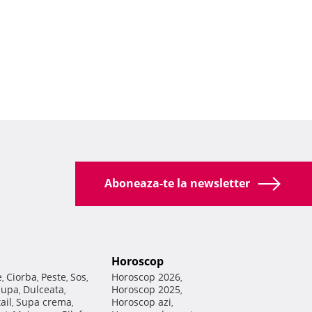
Aboneaza-te la newsletter
Horoscop
e
Ciorba
Peste
Sos
Horoscop 2026
,
,
,
,
,
Supa
Dulceata
Horoscop 2025
,
,
,
ail
Supa crema
Horoscop azi
,
,
,