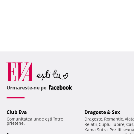
Urmareste-ne pe
Club Eva
Dragoste & Sex
Comunitatea unde eşti între
Dragoste
Romantic
Viat
,
,
prietene.
Relatii
Cuplu
Iubire
Cas
,
,
,
Kama Sutra
Pozitii sexu
,