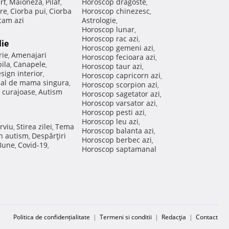
rt
Maioneza
Pilaf
Horoscop dragoste
,
,
,
,
re
Ciorba pui
Ciorba
Horoscop chinezesc
,
,
,
am azi
Astrologie
,
Horoscop lunar
,
Horoscop rac azi
,
lie
Horoscop gemeni azi
,
rie
Amenajari
,
Horoscop fecioara azi
,
ila
Canapele
,
,
Horoscop taur azi
,
sign interior
,
Horoscop capricorn azi
,
nal de mama singura
,
Horoscop scorpion azi
,
 curajoase
Autism
,
Horoscop sagetator azi
,
Horoscop varsator azi
,
Horoscop pesti azi
,
Horoscop leu azi
,
rviu
Stirea zilei
Tema
,
,
Horoscop balanta azi
,
in autism
Despărţiri
,
Horoscop berbec azi
,
 Bune
Covid-19
,
,
Horoscop saptamanal
Politica de confidențialitate
|
Termeni si conditii
|
Redacţia
|
Contact