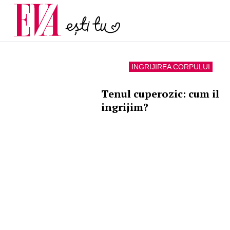
menopauză și când ar t
Carieră
la medic
Actualitate
INGRIJIREA CORPULUI
Tenul cuperozic: cum il
ingrijim?