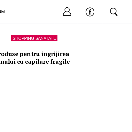
Nu ai cont?
Inregistreaza-
UM
SHOPPING SANATATE
roduse pentru ingrijirea
nului cu capilare fragile