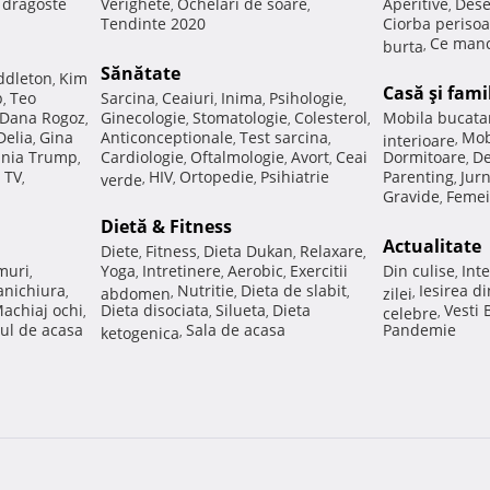
e dragoste
Verighete
Ochelari de soare
Aperitive
Dese
,
,
,
Tendinte 2020
Ciorba perisoa
Ce manc
burta
,
Sănătate
ddleton
Kim
,
Casă şi fami
p
Teo
Sarcina
Ceaiuri
Inima
Psihologie
,
,
,
,
,
Dana Rogoz
Ginecologie
Stomatologie
Colesterol
Mobila bucata
,
,
,
,
Delia
Gina
Anticonceptionale
Test sarcina
Mob
,
,
,
interioare
,
nia Trump
Cardiologie
Oftalmologie
Avort
Ceai
Dormitoare
De
,
,
,
,
,
 TV
HIV
Ortopedie
Psihiatrie
Parenting
Jur
,
verde
,
,
,
,
Gravide
Femei
,
Dietă & Fitness
Actualitate
Diete
Fitness
Dieta Dukan
Relaxare
,
,
,
,
muri
Yoga
Intretinere
Aerobic
Exercitii
Din culise
Inte
,
,
,
,
,
nichiura
Nutritie
Dieta de slabit
Iesirea d
,
abdomen
,
,
,
zilei
,
achiaj ochi
Dieta disociata
Silueta
Dieta
Vesti
,
,
,
celebre
,
ul de acasa
Sala de acasa
Pandemie
ketogenica
,