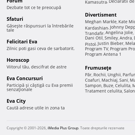
Forum
Declaratii d
Kamasutra
,
Dezbate tot ce te preocupă
Divertisment
Sfaturi
Meghan Markle
Kate Mi
,
Găseşte răspunsuri la întrebările
Johnny Dep
Kardashian
,
tale
Angelina Jolie
Trandafir
,
,
Dani Otil
Smiley
Andra
,
,
,
Felicitari Eva
Justin Bieber
Mela
Pistol
,
,
Zilnic poti gasi ceva de sarbatorit.
Program TV
Program Pro
,
Program Antena 1
Horoscop
Viitorul tău, descifrat de astre
Frumuseţe
Păr
Rochii
Unghii
Parfu
,
,
,
Eva Concursuri
Coafuri
Machiaj
Sani
Ma
,
,
,
Participă şi câştigă cu Eva premii
Sampon
Buze
Celulita
M
,
,
,
senzaţionale
Tratament celulita
Salon
,
Eva City
Caută adrese utile in zona ta
Copyright © 2001-2026,
iMedia Plus Group
. Toate drepturile rezervate