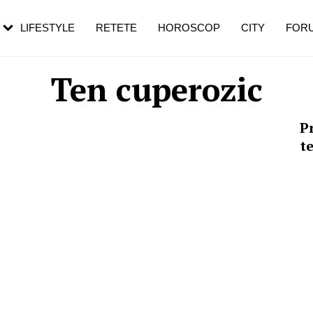
rebui să mergi
și 60 de ani. De ce te trezești mai des
pe măsură ce înaintezi în vârstă
LIFESTYLE
RETETE
HOROSCOP
CITY
FOR
Ten cuperozic
P
te