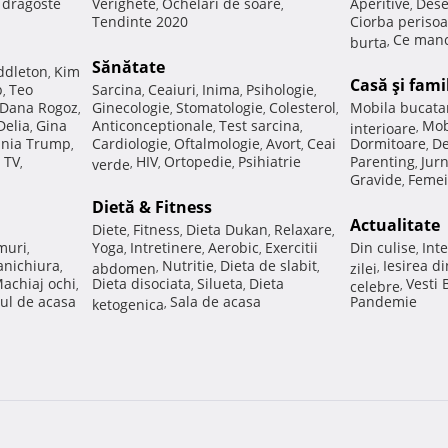
e dragoste
Verighete
Ochelari de soare
Aperitive
Dese
,
,
,
Tendinte 2020
Ciorba perisoa
Ce manc
burta
,
Sănătate
ddleton
Kim
,
Casă şi fami
p
Teo
Sarcina
Ceaiuri
Inima
Psihologie
,
,
,
,
,
Dana Rogoz
Ginecologie
Stomatologie
Colesterol
Mobila bucata
,
,
,
,
Delia
Gina
Anticonceptionale
Test sarcina
Mob
,
,
,
interioare
,
nia Trump
Cardiologie
Oftalmologie
Avort
Ceai
Dormitoare
De
,
,
,
,
,
 TV
HIV
Ortopedie
Psihiatrie
Parenting
Jur
,
verde
,
,
,
,
Gravide
Femei
,
Dietă & Fitness
Actualitate
Diete
Fitness
Dieta Dukan
Relaxare
,
,
,
,
muri
Yoga
Intretinere
Aerobic
Exercitii
Din culise
Inte
,
,
,
,
,
nichiura
Nutritie
Dieta de slabit
Iesirea d
,
abdomen
,
,
,
zilei
,
achiaj ochi
Dieta disociata
Silueta
Dieta
Vesti
,
,
,
celebre
,
ul de acasa
Sala de acasa
Pandemie
ketogenica
,