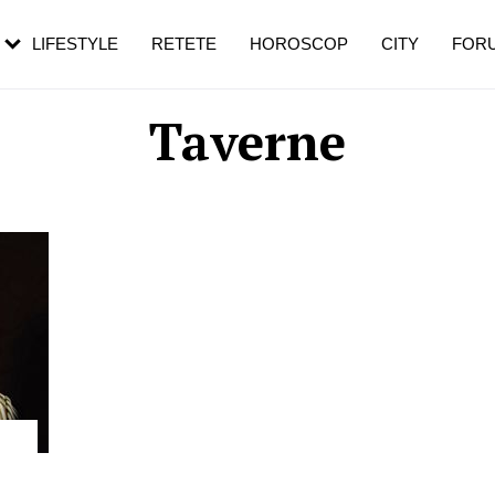
rebui să mergi
și 60 de ani. De ce te trezești mai des
pe măsură ce înaintezi în vârstă
LIFESTYLE
RETETE
HOROSCOP
CITY
FOR
Taverne