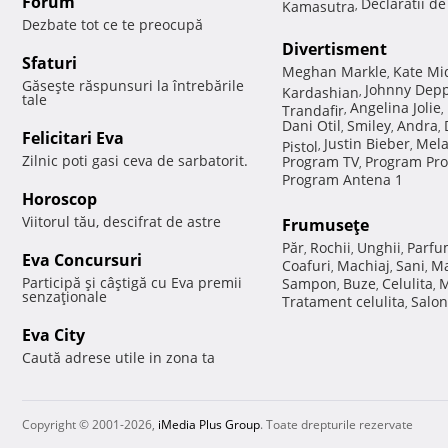
Forum
Declaratii d
Kamasutra
,
Dezbate tot ce te preocupă
Divertisment
Sfaturi
Meghan Markle
Kate Mi
,
Găseşte răspunsuri la întrebările
Johnny Dep
Kardashian
,
tale
Angelina Jolie
Trandafir
,
,
Dani Otil
Smiley
Andra
,
,
,
Felicitari Eva
Justin Bieber
Mela
Pistol
,
,
Zilnic poti gasi ceva de sarbatorit.
Program TV
Program Pro
,
Program Antena 1
Horoscop
Viitorul tău, descifrat de astre
Frumuseţe
Păr
Rochii
Unghii
Parfu
,
,
,
Eva Concursuri
Coafuri
Machiaj
Sani
Ma
,
,
,
Participă şi câştigă cu Eva premii
Sampon
Buze
Celulita
M
,
,
,
senzaţionale
Tratament celulita
Salon
,
Eva City
Caută adrese utile in zona ta
Copyright © 2001-2026,
iMedia Plus Group
. Toate drepturile rezervate