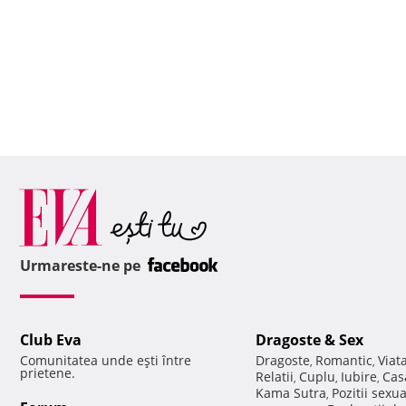
Urmareste-ne pe
Club Eva
Dragoste & Sex
Comunitatea unde eşti între
Dragoste
Romantic
Viat
,
,
prietene.
Relatii
Cuplu
Iubire
Cas
,
,
,
Kama Sutra
Pozitii sexu
,