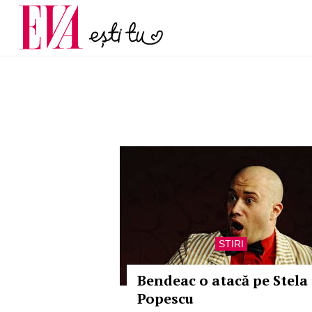
menopauză și când ar t
Carieră
la medic
Actualitate
STIRI
Bendeac o atacă pe Stela
Popescu