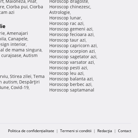
rt
Maioneza
Pilaf
Horoscop dragoste
,
,
,
,
re
Ciorba pui
Ciorba
Horoscop chinezesc
,
,
,
am azi
Astrologie
,
Horoscop lunar
,
Horoscop rac azi
,
lie
Horoscop gemeni azi
,
rie
Amenajari
,
Horoscop fecioara azi
,
ila
Canapele
,
,
Horoscop taur azi
,
sign interior
,
Horoscop capricorn azi
,
nal de mama singura
,
Horoscop scorpion azi
,
 curajoase
Autism
,
Horoscop sagetator azi
,
Horoscop varsator azi
,
Horoscop pesti azi
,
Horoscop leu azi
,
rviu
Stirea zilei
Tema
,
,
Horoscop balanta azi
,
in autism
Despărţiri
,
Horoscop berbec azi
,
 Bune
Covid-19
,
,
Horoscop saptamanal
Politica de confidențialitate
|
Termeni si conditii
|
Redacţia
|
Contact