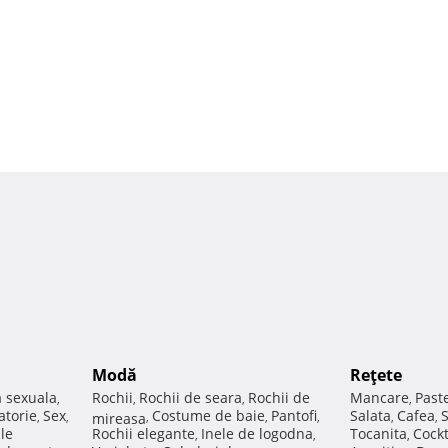
Modă
Reţete
a sexuala
Rochii
Rochii de seara
Rochii de
Mancare
Past
,
,
,
,
atorie
Sex
Costume de baie
Pantofi
Salata
Cafea
,
,
mireasa
,
,
,
,
,
ale
Rochii elegante
Inele de logodna
Tocanita
Cockt
,
,
,