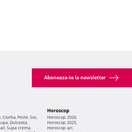
Aboneaza-te la newsletter
Horoscop
e
Ciorba
Peste
Sos
Horoscop 2026
,
,
,
,
,
Supa
Dulceata
Horoscop 2025
,
,
,
ail
Supa crema
Horoscop azi
,
,
,