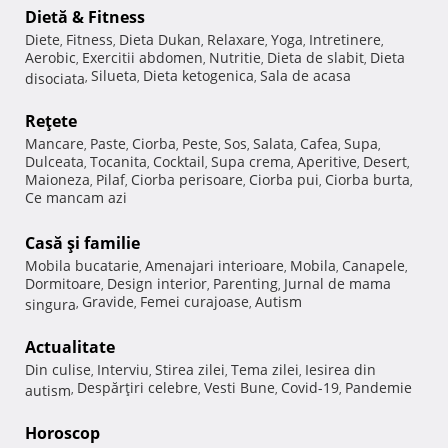
Dietă & Fitness
Diete
Fitness
Dieta Dukan
Relaxare
Yoga
Intretinere
,
,
,
,
,
,
Aerobic
Exercitii abdomen
Nutritie
Dieta de slabit
Dieta
,
,
,
,
Silueta
Dieta ketogenica
Sala de acasa
disociata
,
,
,
Reţete
Mancare
Paste
Ciorba
Peste
Sos
Salata
Cafea
Supa
,
,
,
,
,
,
,
,
Dulceata
Tocanita
Cocktail
Supa crema
Aperitive
Desert
,
,
,
,
,
,
Maioneza
Pilaf
Ciorba perisoare
Ciorba pui
Ciorba burta
,
,
,
,
,
Ce mancam azi
Casă şi familie
Mobila bucatarie
Amenajari interioare
Mobila
Canapele
,
,
,
,
Dormitoare
Design interior
Parenting
Jurnal de mama
,
,
,
Gravide
Femei curajoase
Autism
singura
,
,
,
Actualitate
Din culise
Interviu
Stirea zilei
Tema zilei
Iesirea din
,
,
,
,
Despărţiri celebre
Vesti Bune
Covid-19
Pandemie
autism
,
,
,
,
Horoscop