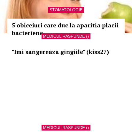
STOMATOLOGIE
5 obiceiuri care duc la aparitia placii
bacteriene
MEDICUL RASPUNDE ()
"Imi sangereaza gingiile" (kiss27)
MEDICUL RASPUNDE ()