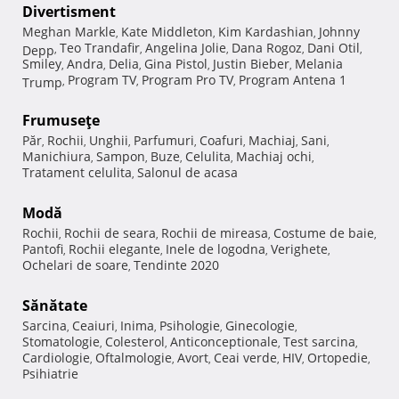
Divertisment
Meghan Markle
Kate Middleton
Kim Kardashian
Johnny
,
,
,
Teo Trandafir
Angelina Jolie
Dana Rogoz
Dani Otil
Depp
,
,
,
,
,
Smiley
Andra
Delia
Gina Pistol
Justin Bieber
Melania
,
,
,
,
,
Program TV
Program Pro TV
Program Antena 1
Trump
,
,
,
Frumuseţe
Păr
Rochii
Unghii
Parfumuri
Coafuri
Machiaj
Sani
,
,
,
,
,
,
,
Manichiura
Sampon
Buze
Celulita
Machiaj ochi
,
,
,
,
,
Tratament celulita
Salonul de acasa
,
Modă
Rochii
Rochii de seara
Rochii de mireasa
Costume de baie
,
,
,
,
Pantofi
Rochii elegante
Inele de logodna
Verighete
,
,
,
,
Ochelari de soare
Tendinte 2020
,
Sănătate
Sarcina
Ceaiuri
Inima
Psihologie
Ginecologie
,
,
,
,
,
Stomatologie
Colesterol
Anticonceptionale
Test sarcina
,
,
,
,
Cardiologie
Oftalmologie
Avort
Ceai verde
HIV
Ortopedie
,
,
,
,
,
,
Psihiatrie