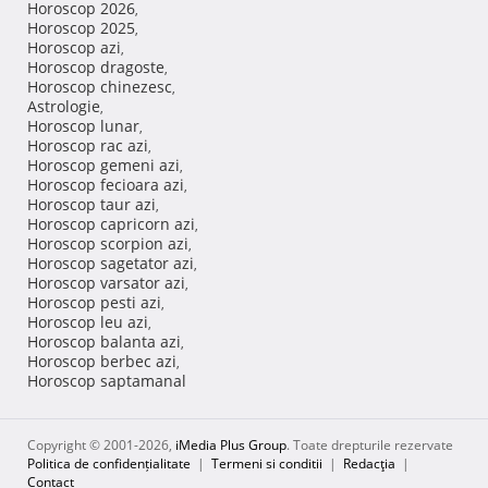
Horoscop 2026
,
Horoscop 2025
,
Horoscop azi
,
Horoscop dragoste
,
Horoscop chinezesc
,
Astrologie
,
Horoscop lunar
,
Horoscop rac azi
,
Horoscop gemeni azi
,
Horoscop fecioara azi
,
Horoscop taur azi
,
Horoscop capricorn azi
,
Horoscop scorpion azi
,
Horoscop sagetator azi
,
Horoscop varsator azi
,
Horoscop pesti azi
,
Horoscop leu azi
,
Horoscop balanta azi
,
Horoscop berbec azi
,
Horoscop saptamanal
Copyright © 2001-2026,
iMedia Plus Group
. Toate drepturile rezervate
Politica de confidențialitate
|
Termeni si conditii
|
Redacţia
|
Contact