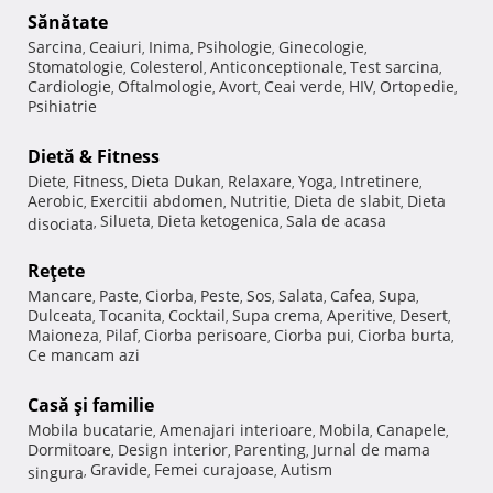
Sănătate
Sarcina
Ceaiuri
Inima
Psihologie
Ginecologie
,
,
,
,
,
Stomatologie
Colesterol
Anticonceptionale
Test sarcina
,
,
,
,
Cardiologie
Oftalmologie
Avort
Ceai verde
HIV
Ortopedie
,
,
,
,
,
,
Psihiatrie
Dietă & Fitness
Diete
Fitness
Dieta Dukan
Relaxare
Yoga
Intretinere
,
,
,
,
,
,
Aerobic
Exercitii abdomen
Nutritie
Dieta de slabit
Dieta
,
,
,
,
Silueta
Dieta ketogenica
Sala de acasa
disociata
,
,
,
Reţete
Mancare
Paste
Ciorba
Peste
Sos
Salata
Cafea
Supa
,
,
,
,
,
,
,
,
Dulceata
Tocanita
Cocktail
Supa crema
Aperitive
Desert
,
,
,
,
,
,
Maioneza
Pilaf
Ciorba perisoare
Ciorba pui
Ciorba burta
,
,
,
,
,
Ce mancam azi
Casă şi familie
Mobila bucatarie
Amenajari interioare
Mobila
Canapele
,
,
,
,
Dormitoare
Design interior
Parenting
Jurnal de mama
,
,
,
Gravide
Femei curajoase
Autism
singura
,
,
,