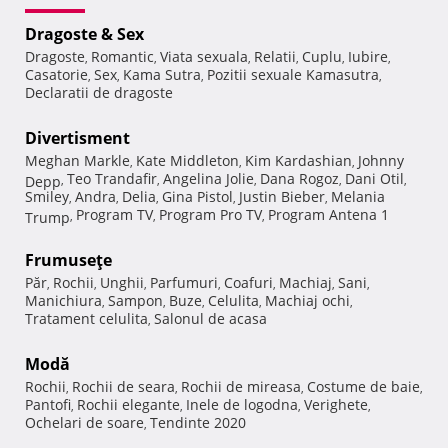
Dragoste & Sex
Dragoste
Romantic
Viata sexuala
Relatii
Cuplu
Iubire
,
,
,
,
,
,
Casatorie
Sex
Kama Sutra
Pozitii sexuale Kamasutra
,
,
,
,
Declaratii de dragoste
Divertisment
Meghan Markle
Kate Middleton
Kim Kardashian
Johnny
,
,
,
Teo Trandafir
Angelina Jolie
Dana Rogoz
Dani Otil
Depp
,
,
,
,
,
Smiley
Andra
Delia
Gina Pistol
Justin Bieber
Melania
,
,
,
,
,
Program TV
Program Pro TV
Program Antena 1
Trump
,
,
,
Frumuseţe
Păr
Rochii
Unghii
Parfumuri
Coafuri
Machiaj
Sani
,
,
,
,
,
,
,
Manichiura
Sampon
Buze
Celulita
Machiaj ochi
,
,
,
,
,
Tratament celulita
Salonul de acasa
,
Modă
Rochii
Rochii de seara
Rochii de mireasa
Costume de baie
,
,
,
,
Pantofi
Rochii elegante
Inele de logodna
Verighete
,
,
,
,
Ochelari de soare
Tendinte 2020
,