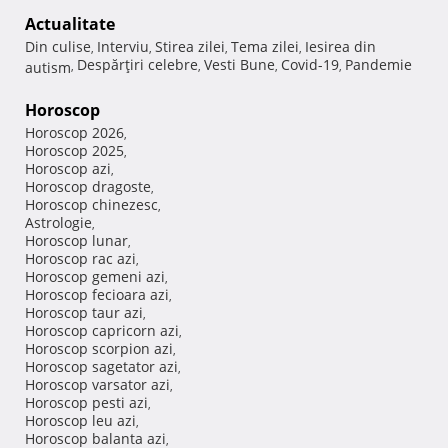
Actualitate
Din culise
Interviu
Stirea zilei
Tema zilei
Iesirea din
,
,
,
,
Despărţiri celebre
Vesti Bune
Covid-19
Pandemie
autism
,
,
,
,
Horoscop
Horoscop 2026
,
Horoscop 2025
,
Horoscop azi
,
Horoscop dragoste
,
Horoscop chinezesc
,
Astrologie
,
Horoscop lunar
,
Horoscop rac azi
,
Horoscop gemeni azi
,
Horoscop fecioara azi
,
Horoscop taur azi
,
Horoscop capricorn azi
,
Horoscop scorpion azi
,
Horoscop sagetator azi
,
Horoscop varsator azi
,
Horoscop pesti azi
,
Horoscop leu azi
,
Horoscop balanta azi
,