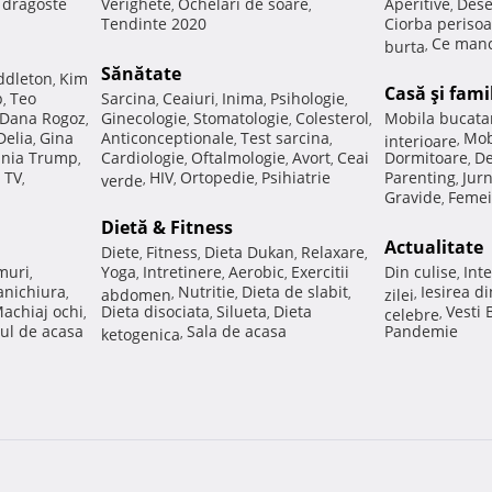
e dragoste
Verighete
Ochelari de soare
Aperitive
Dese
,
,
,
Tendinte 2020
Ciorba perisoa
Ce manc
burta
,
Sănătate
ddleton
Kim
,
Casă şi fami
p
Teo
Sarcina
Ceaiuri
Inima
Psihologie
,
,
,
,
,
Dana Rogoz
Ginecologie
Stomatologie
Colesterol
Mobila bucata
,
,
,
,
Delia
Gina
Anticonceptionale
Test sarcina
Mob
,
,
,
interioare
,
nia Trump
Cardiologie
Oftalmologie
Avort
Ceai
Dormitoare
De
,
,
,
,
,
 TV
HIV
Ortopedie
Psihiatrie
Parenting
Jur
,
verde
,
,
,
,
Gravide
Femei
,
Dietă & Fitness
Actualitate
Diete
Fitness
Dieta Dukan
Relaxare
,
,
,
,
muri
Yoga
Intretinere
Aerobic
Exercitii
Din culise
Inte
,
,
,
,
,
nichiura
Nutritie
Dieta de slabit
Iesirea d
,
abdomen
,
,
,
zilei
,
achiaj ochi
Dieta disociata
Silueta
Dieta
Vesti
,
,
,
celebre
,
ul de acasa
Sala de acasa
Pandemie
ketogenica
,