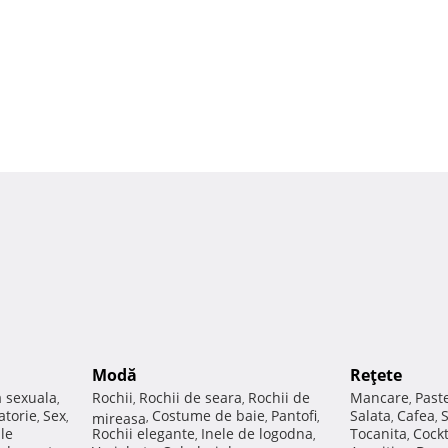
Modă
Reţete
a sexuala
Rochii
Rochii de seara
Rochii de
Mancare
Past
,
,
,
,
atorie
Sex
Costume de baie
Pantofi
Salata
Cafea
,
,
mireasa
,
,
,
,
,
ale
Rochii elegante
Inele de logodna
Tocanita
Cockt
,
,
,