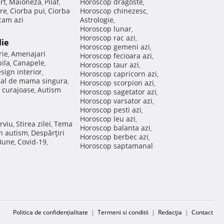
rt
Maioneza
Pilaf
Horoscop dragoste
,
,
,
,
re
Ciorba pui
Ciorba
Horoscop chinezesc
,
,
,
am azi
Astrologie
,
Horoscop lunar
,
Horoscop rac azi
,
lie
Horoscop gemeni azi
,
rie
Amenajari
,
Horoscop fecioara azi
,
ila
Canapele
,
,
Horoscop taur azi
,
sign interior
,
Horoscop capricorn azi
,
nal de mama singura
,
Horoscop scorpion azi
,
 curajoase
Autism
,
Horoscop sagetator azi
,
Horoscop varsator azi
,
Horoscop pesti azi
,
Horoscop leu azi
,
rviu
Stirea zilei
Tema
,
,
Horoscop balanta azi
,
in autism
Despărţiri
,
Horoscop berbec azi
,
 Bune
Covid-19
,
,
Horoscop saptamanal
Politica de confidențialitate
|
Termeni si conditii
|
Redacţia
|
Contact