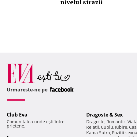
nivelul strazii
Urmareste-ne pe
Club Eva
Dragoste & Sex
Comunitatea unde eşti între
Dragoste
Romantic
Viat
,
,
prietene.
Relatii
Cuplu
Iubire
Cas
,
,
,
Kama Sutra
Pozitii sexu
,