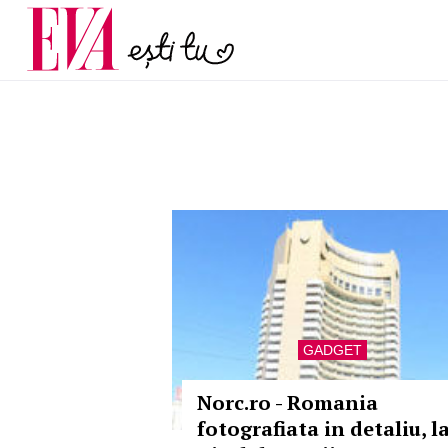
menopauză și când ar t
Carieră
la medic
Actualitate
GADGET
Norc.ro - Romania
fotografiata in detaliu, l