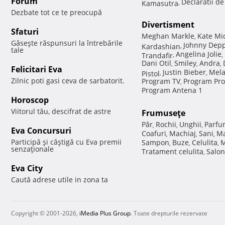
Forum
Declaratii d
Kamasutra
,
Dezbate tot ce te preocupă
Divertisment
Sfaturi
Meghan Markle
Kate Mi
,
Găseşte răspunsuri la întrebările
Johnny Dep
Kardashian
,
tale
Angelina Jolie
Trandafir
,
,
Dani Otil
Smiley
Andra
,
,
,
Felicitari Eva
Justin Bieber
Mela
Pistol
,
,
Zilnic poti gasi ceva de sarbatorit.
Program TV
Program Pro
,
Program Antena 1
Horoscop
Viitorul tău, descifrat de astre
Frumuseţe
Păr
Rochii
Unghii
Parfu
,
,
,
Eva Concursuri
Coafuri
Machiaj
Sani
Ma
,
,
,
Participă şi câştigă cu Eva premii
Sampon
Buze
Celulita
M
,
,
,
senzaţionale
Tratament celulita
Salon
,
Eva City
Caută adrese utile in zona ta
Copyright © 2001-2026,
iMedia Plus Group
. Toate drepturile rezervate