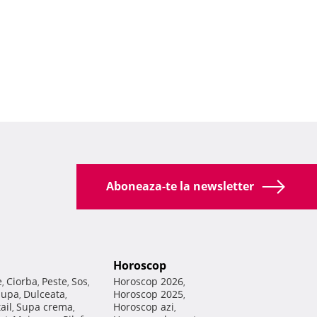
Aboneaza-te la newsletter
Horoscop
e
Ciorba
Peste
Sos
Horoscop 2026
,
,
,
,
,
Supa
Dulceata
Horoscop 2025
,
,
,
ail
Supa crema
Horoscop azi
,
,
,