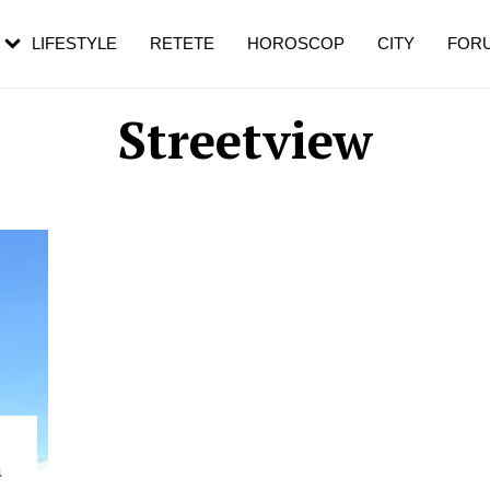
rebui să mergi
și 60 de ani. De ce te trezești mai des
pe măsură ce înaintezi în vârstă
LIFESTYLE
RETETE
HOROSCOP
CITY
FOR
Streetview
a