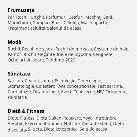
Frumuseţe
Păr
Rochii
Unghii
Parfumuri
Coafuri
Machiaj
Sani
,
,
,
,
,
,
,
Manichiura
Sampon
Buze
Celulita
Machiaj ochi
,
,
,
,
,
Tratament celulita
Salonul de acasa
,
Modă
Rochii
Rochii de seara
Rochii de mireasa
Costume de baie
,
,
,
,
Pantofi
Rochii elegante
Inele de logodna
Verighete
,
,
,
,
Ochelari de soare
Tendinte 2020
,
Sănătate
Sarcina
Ceaiuri
Inima
Psihologie
Ginecologie
,
,
,
,
,
Stomatologie
Colesterol
Anticonceptionale
Test sarcina
,
,
,
,
Cardiologie
Oftalmologie
Avort
Ceai verde
HIV
Ortopedie
,
,
,
,
,
,
Psihiatrie
Dietă & Fitness
Diete
Fitness
Dieta Dukan
Relaxare
Yoga
Intretinere
,
,
,
,
,
,
Aerobic
Exercitii abdomen
Nutritie
Dieta de slabit
Dieta
,
,
,
,
Silueta
Dieta ketogenica
Sala de acasa
disociata
,
,
,