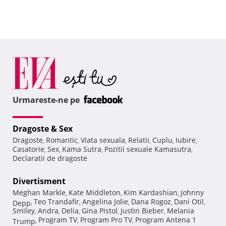
Urmareste-ne pe
Dragoste & Sex
Dragoste
Romantic
Viata sexuala
Relatii
Cuplu
Iubire
,
,
,
,
,
,
Casatorie
Sex
Kama Sutra
Pozitii sexuale Kamasutra
,
,
,
,
Declaratii de dragoste
Divertisment
Meghan Markle
Kate Middleton
Kim Kardashian
Johnny
,
,
,
Teo Trandafir
Angelina Jolie
Dana Rogoz
Dani Otil
Depp
,
,
,
,
,
Smiley
Andra
Delia
Gina Pistol
Justin Bieber
Melania
,
,
,
,
,
Program TV
Program Pro TV
Program Antena 1
Trump
,
,
,