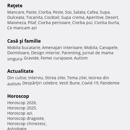
Reţete
Mancare
Paste
Ciorba
Peste
Sos
Salata
Cafea
Supa
,
,
,
,
,
,
,
,
Dulceata
Tocanita
Cocktail
Supa crema
Aperitive
Desert
,
,
,
,
,
,
Maioneza
Pilaf
Ciorba perisoare
Ciorba pui
Ciorba burta
,
,
,
,
,
Ce mancam azi
Casă şi familie
Mobila bucatarie
Amenajari interioare
Mobila
Canapele
,
,
,
,
Dormitoare
Design interior
Parenting
Jurnal de mama
,
,
,
Gravide
Femei curajoase
Autism
singura
,
,
,
Actualitate
Din culise
Interviu
Stirea zilei
Tema zilei
Iesirea din
,
,
,
,
Despărţiri celebre
Vesti Bune
Covid-19
Pandemie
autism
,
,
,
,
Horoscop
Horoscop 2026
,
Horoscop 2025
,
Horoscop azi
,
Horoscop dragoste
,
Horoscop chinezesc
,
Astrologie
,