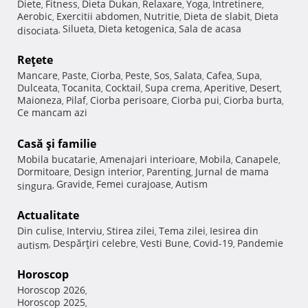
Diete
Fitness
Dieta Dukan
Relaxare
Yoga
Intretinere
,
,
,
,
,
,
Aerobic
Exercitii abdomen
Nutritie
Dieta de slabit
Dieta
,
,
,
,
Silueta
Dieta ketogenica
Sala de acasa
disociata
,
,
,
Reţete
Mancare
Paste
Ciorba
Peste
Sos
Salata
Cafea
Supa
,
,
,
,
,
,
,
,
Dulceata
Tocanita
Cocktail
Supa crema
Aperitive
Desert
,
,
,
,
,
,
Maioneza
Pilaf
Ciorba perisoare
Ciorba pui
Ciorba burta
,
,
,
,
,
Ce mancam azi
Casă şi familie
Mobila bucatarie
Amenajari interioare
Mobila
Canapele
,
,
,
,
Dormitoare
Design interior
Parenting
Jurnal de mama
,
,
,
Gravide
Femei curajoase
Autism
singura
,
,
,
Actualitate
Din culise
Interviu
Stirea zilei
Tema zilei
Iesirea din
,
,
,
,
Despărţiri celebre
Vesti Bune
Covid-19
Pandemie
autism
,
,
,
,
Horoscop
Horoscop 2026
,
Horoscop 2025
,