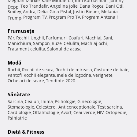
Meghan Markle
Kate Middleton
Kim Kardashian
Johnny
,
,
,
Teo Trandafir
Angelina Jolie
Dana Rogoz
Dani Otil
Depp
,
,
,
,
,
Smiley
Andra
Delia
Gina Pistol
Justin Bieber
Melania
,
,
,
,
,
Program TV
Program Pro TV
Program Antena 1
Trump
,
,
,
Frumuseţe
Păr
Rochii
Unghii
Parfumuri
Coafuri
Machiaj
Sani
,
,
,
,
,
,
,
Manichiura
Sampon
Buze
Celulita
Machiaj ochi
,
,
,
,
,
Tratament celulita
Salonul de acasa
,
Modă
Rochii
Rochii de seara
Rochii de mireasa
Costume de baie
,
,
,
,
Pantofi
Rochii elegante
Inele de logodna
Verighete
,
,
,
,
Ochelari de soare
Tendinte 2020
,
Sănătate
Sarcina
Ceaiuri
Inima
Psihologie
Ginecologie
,
,
,
,
,
Stomatologie
Colesterol
Anticonceptionale
Test sarcina
,
,
,
,
Cardiologie
Oftalmologie
Avort
Ceai verde
HIV
Ortopedie
,
,
,
,
,
,
Psihiatrie
Dietă & Fitness