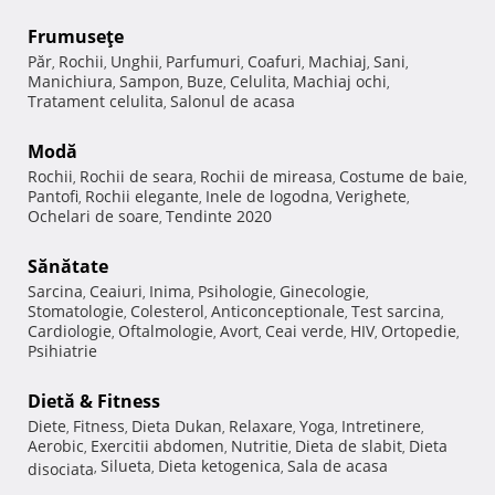
Frumuseţe
Păr
Rochii
Unghii
Parfumuri
Coafuri
Machiaj
Sani
,
,
,
,
,
,
,
Manichiura
Sampon
Buze
Celulita
Machiaj ochi
,
,
,
,
,
Tratament celulita
Salonul de acasa
,
Modă
Rochii
Rochii de seara
Rochii de mireasa
Costume de baie
,
,
,
,
Pantofi
Rochii elegante
Inele de logodna
Verighete
,
,
,
,
Ochelari de soare
Tendinte 2020
,
Sănătate
Sarcina
Ceaiuri
Inima
Psihologie
Ginecologie
,
,
,
,
,
Stomatologie
Colesterol
Anticonceptionale
Test sarcina
,
,
,
,
Cardiologie
Oftalmologie
Avort
Ceai verde
HIV
Ortopedie
,
,
,
,
,
,
Psihiatrie
Dietă & Fitness
Diete
Fitness
Dieta Dukan
Relaxare
Yoga
Intretinere
,
,
,
,
,
,
Aerobic
Exercitii abdomen
Nutritie
Dieta de slabit
Dieta
,
,
,
,
Silueta
Dieta ketogenica
Sala de acasa
disociata
,
,
,