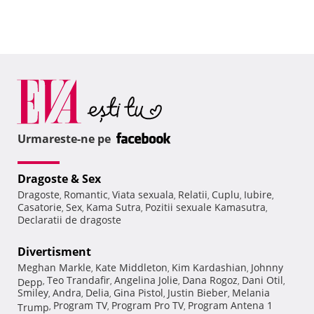
Urmareste-ne pe
Dragoste & Sex
Dragoste
Romantic
Viata sexuala
Relatii
Cuplu
Iubire
,
,
,
,
,
,
Casatorie
Sex
Kama Sutra
Pozitii sexuale Kamasutra
,
,
,
,
Declaratii de dragoste
Divertisment
Meghan Markle
Kate Middleton
Kim Kardashian
Johnny
,
,
,
Teo Trandafir
Angelina Jolie
Dana Rogoz
Dani Otil
Depp
,
,
,
,
,
Smiley
Andra
Delia
Gina Pistol
Justin Bieber
Melania
,
,
,
,
,
Program TV
Program Pro TV
Program Antena 1
Trump
,
,
,