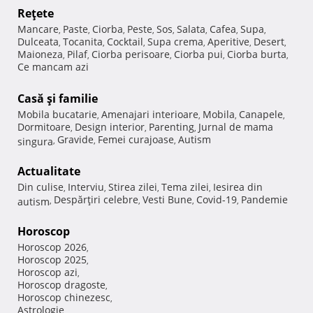
Reţete
Mancare
Paste
Ciorba
Peste
Sos
Salata
Cafea
Supa
,
,
,
,
,
,
,
,
Dulceata
Tocanita
Cocktail
Supa crema
Aperitive
Desert
,
,
,
,
,
,
Maioneza
Pilaf
Ciorba perisoare
Ciorba pui
Ciorba burta
,
,
,
,
,
Ce mancam azi
Casă şi familie
Mobila bucatarie
Amenajari interioare
Mobila
Canapele
,
,
,
,
Dormitoare
Design interior
Parenting
Jurnal de mama
,
,
,
Gravide
Femei curajoase
Autism
singura
,
,
,
Actualitate
Din culise
Interviu
Stirea zilei
Tema zilei
Iesirea din
,
,
,
,
Despărţiri celebre
Vesti Bune
Covid-19
Pandemie
autism
,
,
,
,
Horoscop
Horoscop 2026
,
Horoscop 2025
,
Horoscop azi
,
Horoscop dragoste
,
Horoscop chinezesc
,
Astrologie
,