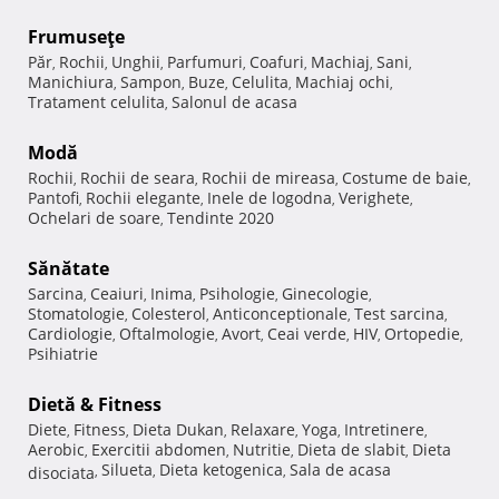
Frumuseţe
Păr
Rochii
Unghii
Parfumuri
Coafuri
Machiaj
Sani
,
,
,
,
,
,
,
Manichiura
Sampon
Buze
Celulita
Machiaj ochi
,
,
,
,
,
Tratament celulita
Salonul de acasa
,
Modă
Rochii
Rochii de seara
Rochii de mireasa
Costume de baie
,
,
,
,
Pantofi
Rochii elegante
Inele de logodna
Verighete
,
,
,
,
Ochelari de soare
Tendinte 2020
,
Sănătate
Sarcina
Ceaiuri
Inima
Psihologie
Ginecologie
,
,
,
,
,
Stomatologie
Colesterol
Anticonceptionale
Test sarcina
,
,
,
,
Cardiologie
Oftalmologie
Avort
Ceai verde
HIV
Ortopedie
,
,
,
,
,
,
Psihiatrie
Dietă & Fitness
Diete
Fitness
Dieta Dukan
Relaxare
Yoga
Intretinere
,
,
,
,
,
,
Aerobic
Exercitii abdomen
Nutritie
Dieta de slabit
Dieta
,
,
,
,
Silueta
Dieta ketogenica
Sala de acasa
disociata
,
,
,