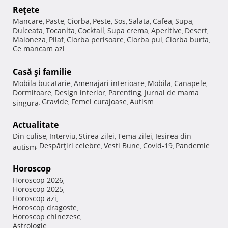
Reţete
Mancare
Paste
Ciorba
Peste
Sos
Salata
Cafea
Supa
,
,
,
,
,
,
,
,
Dulceata
Tocanita
Cocktail
Supa crema
Aperitive
Desert
,
,
,
,
,
,
Maioneza
Pilaf
Ciorba perisoare
Ciorba pui
Ciorba burta
,
,
,
,
,
Ce mancam azi
Casă şi familie
Mobila bucatarie
Amenajari interioare
Mobila
Canapele
,
,
,
,
Dormitoare
Design interior
Parenting
Jurnal de mama
,
,
,
Gravide
Femei curajoase
Autism
singura
,
,
,
Actualitate
Din culise
Interviu
Stirea zilei
Tema zilei
Iesirea din
,
,
,
,
Despărţiri celebre
Vesti Bune
Covid-19
Pandemie
autism
,
,
,
,
Horoscop
Horoscop 2026
,
Horoscop 2025
,
Horoscop azi
,
Horoscop dragoste
,
Horoscop chinezesc
,
Astrologie
,