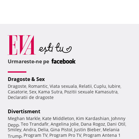
Urmareste-ne pe
Dragoste & Sex
Dragoste
Romantic
Viata sexuala
Relatii
Cuplu
Iubire
,
,
,
,
,
,
Casatorie
Sex
Kama Sutra
Pozitii sexuale Kamasutra
,
,
,
,
Declaratii de dragoste
Divertisment
Meghan Markle
Kate Middleton
Kim Kardashian
Johnny
,
,
,
Teo Trandafir
Angelina Jolie
Dana Rogoz
Dani Otil
Depp
,
,
,
,
,
Smiley
Andra
Delia
Gina Pistol
Justin Bieber
Melania
,
,
,
,
,
Program TV
Program Pro TV
Program Antena 1
Trump
,
,
,