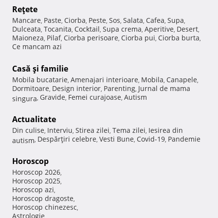
Reţete
Mancare
Paste
Ciorba
Peste
Sos
Salata
Cafea
Supa
,
,
,
,
,
,
,
,
Dulceata
Tocanita
Cocktail
Supa crema
Aperitive
Desert
,
,
,
,
,
,
Maioneza
Pilaf
Ciorba perisoare
Ciorba pui
Ciorba burta
,
,
,
,
,
Ce mancam azi
Casă şi familie
Mobila bucatarie
Amenajari interioare
Mobila
Canapele
,
,
,
,
Dormitoare
Design interior
Parenting
Jurnal de mama
,
,
,
Gravide
Femei curajoase
Autism
singura
,
,
,
Actualitate
Din culise
Interviu
Stirea zilei
Tema zilei
Iesirea din
,
,
,
,
Despărţiri celebre
Vesti Bune
Covid-19
Pandemie
autism
,
,
,
,
Horoscop
Horoscop 2026
,
Horoscop 2025
,
Horoscop azi
,
Horoscop dragoste
,
Horoscop chinezesc
,
Astrologie
,