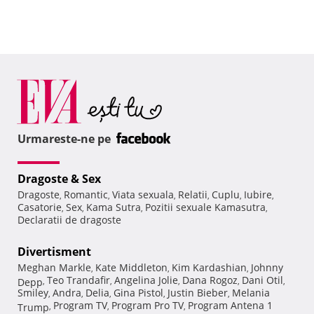
Urmareste-ne pe
Dragoste & Sex
Dragoste
Romantic
Viata sexuala
Relatii
Cuplu
Iubire
,
,
,
,
,
,
Casatorie
Sex
Kama Sutra
Pozitii sexuale Kamasutra
,
,
,
,
Declaratii de dragoste
Divertisment
Meghan Markle
Kate Middleton
Kim Kardashian
Johnny
,
,
,
Teo Trandafir
Angelina Jolie
Dana Rogoz
Dani Otil
Depp
,
,
,
,
,
Smiley
Andra
Delia
Gina Pistol
Justin Bieber
Melania
,
,
,
,
,
Program TV
Program Pro TV
Program Antena 1
Trump
,
,
,