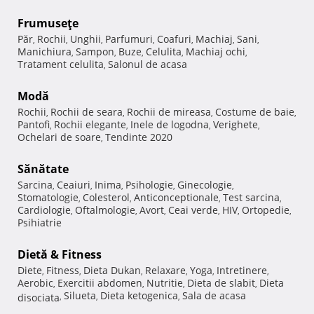
Frumuseţe
Păr
Rochii
Unghii
Parfumuri
Coafuri
Machiaj
Sani
,
,
,
,
,
,
,
Manichiura
Sampon
Buze
Celulita
Machiaj ochi
,
,
,
,
,
Tratament celulita
Salonul de acasa
,
Modă
Rochii
Rochii de seara
Rochii de mireasa
Costume de baie
,
,
,
,
Pantofi
Rochii elegante
Inele de logodna
Verighete
,
,
,
,
Ochelari de soare
Tendinte 2020
,
Sănătate
Sarcina
Ceaiuri
Inima
Psihologie
Ginecologie
,
,
,
,
,
Stomatologie
Colesterol
Anticonceptionale
Test sarcina
,
,
,
,
Cardiologie
Oftalmologie
Avort
Ceai verde
HIV
Ortopedie
,
,
,
,
,
,
Psihiatrie
Dietă & Fitness
Diete
Fitness
Dieta Dukan
Relaxare
Yoga
Intretinere
,
,
,
,
,
,
Aerobic
Exercitii abdomen
Nutritie
Dieta de slabit
Dieta
,
,
,
,
Silueta
Dieta ketogenica
Sala de acasa
disociata
,
,
,