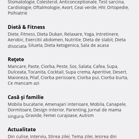
Stomatologie
Colesterol
Anticonceptionale
Test sarcina
,
,
,
,
Cardiologie
Oftalmologie
Avort
Ceai verde
HIV
Ortopedie
,
,
,
,
,
,
Psihiatrie
Dietă & Fitness
Diete
Fitness
Dieta Dukan
Relaxare
Yoga
Intretinere
,
,
,
,
,
,
Aerobic
Exercitii abdomen
Nutritie
Dieta de slabit
Dieta
,
,
,
,
Silueta
Dieta ketogenica
Sala de acasa
disociata
,
,
,
Reţete
Mancare
Paste
Ciorba
Peste
Sos
Salata
Cafea
Supa
,
,
,
,
,
,
,
,
Dulceata
Tocanita
Cocktail
Supa crema
Aperitive
Desert
,
,
,
,
,
,
Maioneza
Pilaf
Ciorba perisoare
Ciorba pui
Ciorba burta
,
,
,
,
,
Ce mancam azi
Casă şi familie
Mobila bucatarie
Amenajari interioare
Mobila
Canapele
,
,
,
,
Dormitoare
Design interior
Parenting
Jurnal de mama
,
,
,
Gravide
Femei curajoase
Autism
singura
,
,
,
Actualitate
Din culise
Interviu
Stirea zilei
Tema zilei
Iesirea din
,
,
,
,