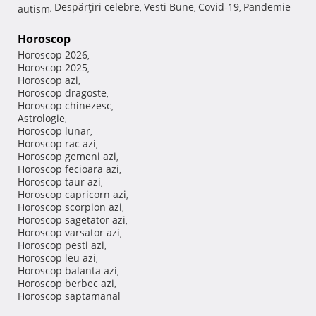
Despărţiri celebre
Vesti Bune
Covid-19
Pandemie
autism
,
,
,
,
Horoscop
Horoscop 2026
,
Horoscop 2025
,
Horoscop azi
,
Horoscop dragoste
,
Horoscop chinezesc
,
Astrologie
,
Horoscop lunar
,
Horoscop rac azi
,
Horoscop gemeni azi
,
Horoscop fecioara azi
,
Horoscop taur azi
,
Horoscop capricorn azi
,
Horoscop scorpion azi
,
Horoscop sagetator azi
,
Horoscop varsator azi
,
Horoscop pesti azi
,
Horoscop leu azi
,
Horoscop balanta azi
,
Horoscop berbec azi
,
Horoscop saptamanal