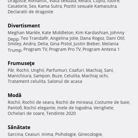
Dragoste
Romantic
Viata sexuala
Relatii
Cuplu
Iubire
,
,
,
,
,
,
Casatorie
Sex
Kama Sutra
Pozitii sexuale Kamasutra
,
,
,
,
Declaratii de dragoste
Divertisment
Meghan Markle
Kate Middleton
Kim Kardashian
Johnny
,
,
,
Teo Trandafir
Angelina Jolie
Dana Rogoz
Dani Otil
Depp
,
,
,
,
,
Smiley
Andra
Delia
Gina Pistol
Justin Bieber
Melania
,
,
,
,
,
Program TV
Program Pro TV
Program Antena 1
Trump
,
,
,
Frumuseţe
Păr
Rochii
Unghii
Parfumuri
Coafuri
Machiaj
Sani
,
,
,
,
,
,
,
Manichiura
Sampon
Buze
Celulita
Machiaj ochi
,
,
,
,
,
Tratament celulita
Salonul de acasa
,
Modă
Rochii
Rochii de seara
Rochii de mireasa
Costume de baie
,
,
,
,
Pantofi
Rochii elegante
Inele de logodna
Verighete
,
,
,
,
Ochelari de soare
Tendinte 2020
,
Sănătate
Sarcina
Ceaiuri
Inima
Psihologie
Ginecologie
,
,
,
,
,