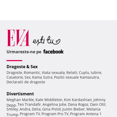
Urmareste-ne pe
Dragoste & Sex
Dragoste
Romantic
Viata sexuala
Relatii
Cuplu
Iubire
,
,
,
,
,
,
Casatorie
Sex
Kama Sutra
Pozitii sexuale Kamasutra
,
,
,
,
Declaratii de dragoste
Divertisment
Meghan Markle
Kate Middleton
Kim Kardashian
Johnny
,
,
,
Teo Trandafir
Angelina Jolie
Dana Rogoz
Dani Otil
Depp
,
,
,
,
,
Smiley
Andra
Delia
Gina Pistol
Justin Bieber
Melania
,
,
,
,
,
Program TV
Program Pro TV
Program Antena 1
Trump
,
,
,