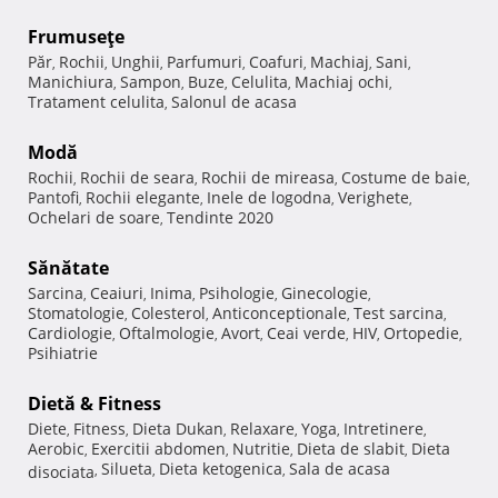
Frumuseţe
Păr
Rochii
Unghii
Parfumuri
Coafuri
Machiaj
Sani
,
,
,
,
,
,
,
Manichiura
Sampon
Buze
Celulita
Machiaj ochi
,
,
,
,
,
Tratament celulita
Salonul de acasa
,
Modă
Rochii
Rochii de seara
Rochii de mireasa
Costume de baie
,
,
,
,
Pantofi
Rochii elegante
Inele de logodna
Verighete
,
,
,
,
Ochelari de soare
Tendinte 2020
,
Sănătate
Sarcina
Ceaiuri
Inima
Psihologie
Ginecologie
,
,
,
,
,
Stomatologie
Colesterol
Anticonceptionale
Test sarcina
,
,
,
,
Cardiologie
Oftalmologie
Avort
Ceai verde
HIV
Ortopedie
,
,
,
,
,
,
Psihiatrie
Dietă & Fitness
Diete
Fitness
Dieta Dukan
Relaxare
Yoga
Intretinere
,
,
,
,
,
,
Aerobic
Exercitii abdomen
Nutritie
Dieta de slabit
Dieta
,
,
,
,
Silueta
Dieta ketogenica
Sala de acasa
disociata
,
,
,