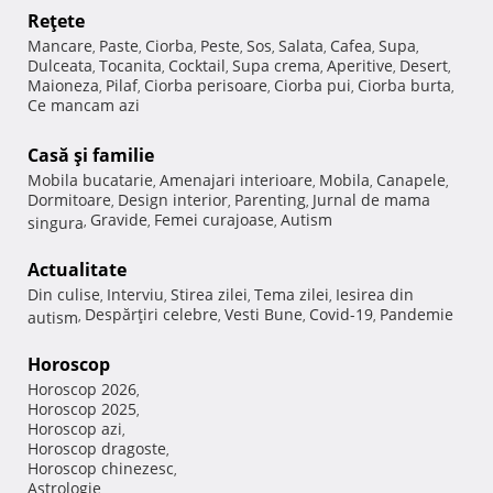
Reţete
Mancare
Paste
Ciorba
Peste
Sos
Salata
Cafea
Supa
,
,
,
,
,
,
,
,
Dulceata
Tocanita
Cocktail
Supa crema
Aperitive
Desert
,
,
,
,
,
,
Maioneza
Pilaf
Ciorba perisoare
Ciorba pui
Ciorba burta
,
,
,
,
,
Ce mancam azi
Casă şi familie
Mobila bucatarie
Amenajari interioare
Mobila
Canapele
,
,
,
,
Dormitoare
Design interior
Parenting
Jurnal de mama
,
,
,
Gravide
Femei curajoase
Autism
singura
,
,
,
Actualitate
Din culise
Interviu
Stirea zilei
Tema zilei
Iesirea din
,
,
,
,
Despărţiri celebre
Vesti Bune
Covid-19
Pandemie
autism
,
,
,
,
Horoscop
Horoscop 2026
,
Horoscop 2025
,
Horoscop azi
,
Horoscop dragoste
,
Horoscop chinezesc
,
Astrologie
,