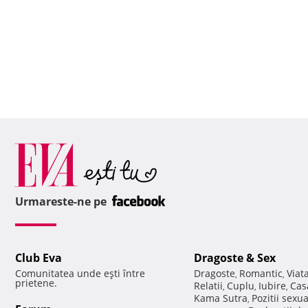
Urmareste-ne pe
Club Eva
Dragoste & Sex
Comunitatea unde eşti între
Dragoste
Romantic
Viat
,
,
prietene.
Relatii
Cuplu
Iubire
Cas
,
,
,
Kama Sutra
Pozitii sexu
,