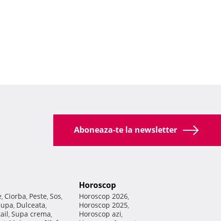
Aboneaza-te la newsletter
Horoscop
e
Ciorba
Peste
Sos
Horoscop 2026
,
,
,
,
,
Supa
Dulceata
Horoscop 2025
,
,
,
ail
Supa crema
Horoscop azi
,
,
,