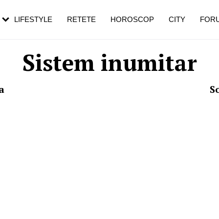
rebui să mergi
și 60 de ani. De ce te trezești mai des
pe măsură ce înaintezi în vârstă
LIFESTYLE
RETETE
HOROSCOP
CITY
FOR
Sistem inumitar
a
S