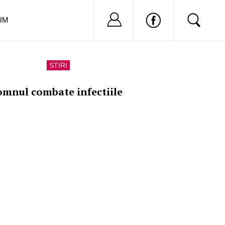
Nu ai cont?
Inregistreaza-
UM
STIRI
omnul combate infectiile