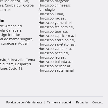
rt
Maioneza
Pilaf
Horoscop dragoste
,
,
,
,
re
Ciorba pui
Ciorba
Horoscop chinezesc
,
,
,
am azi
Astrologie
,
Horoscop lunar
,
Horoscop rac azi
,
lie
Horoscop gemeni azi
,
rie
Amenajari
,
Horoscop fecioara azi
,
ila
Canapele
,
,
Horoscop taur azi
,
sign interior
,
Horoscop capricorn azi
,
nal de mama singura
,
Horoscop scorpion azi
,
 curajoase
Autism
,
Horoscop sagetator azi
,
Horoscop varsator azi
,
Horoscop pesti azi
,
Horoscop leu azi
,
rviu
Stirea zilei
Tema
,
,
Horoscop balanta azi
,
in autism
Despărţiri
,
Horoscop berbec azi
,
 Bune
Covid-19
,
,
Horoscop saptamanal
Politica de confidențialitate
|
Termeni si conditii
|
Redacţia
|
Contact