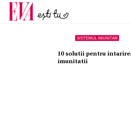
menopauză și când ar t
Carieră
la medic
Actualitate
SISTEMUL IMUNITAR
10 solutii pentru intarire
imunitatii