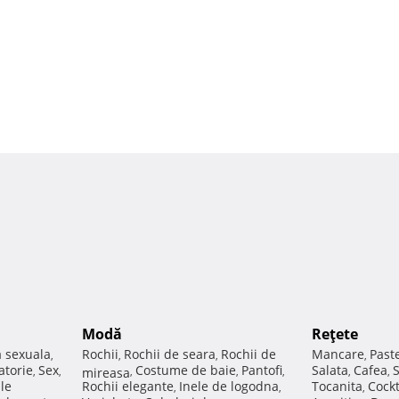
Modă
Reţete
a sexuala
Rochii
Rochii de seara
Rochii de
Mancare
Past
,
,
,
,
atorie
Sex
Costume de baie
Pantofi
Salata
Cafea
,
,
mireasa
,
,
,
,
,
ale
Rochii elegante
Inele de logodna
Tocanita
Cockt
,
,
,