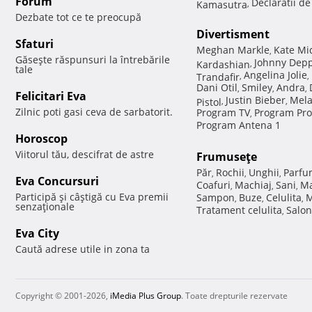
Forum
Declaratii d
Kamasutra
,
Dezbate tot ce te preocupă
Divertisment
Sfaturi
Meghan Markle
Kate Mi
,
Găseşte răspunsuri la întrebările
Johnny Dep
Kardashian
,
tale
Angelina Jolie
Trandafir
,
,
Dani Otil
Smiley
Andra
,
,
,
Felicitari Eva
Justin Bieber
Mela
Pistol
,
,
Zilnic poti gasi ceva de sarbatorit.
Program TV
Program Pro
,
Program Antena 1
Horoscop
Viitorul tău, descifrat de astre
Frumuseţe
Păr
Rochii
Unghii
Parfu
,
,
,
Eva Concursuri
Coafuri
Machiaj
Sani
Ma
,
,
,
Participă şi câştigă cu Eva premii
Sampon
Buze
Celulita
M
,
,
,
senzaţionale
Tratament celulita
Salon
,
Eva City
Caută adrese utile in zona ta
Copyright © 2001-2026,
iMedia Plus Group
. Toate drepturile rezervate