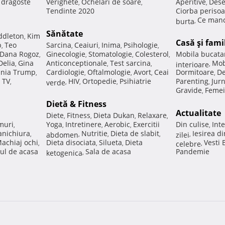
e dragoste
Verighete
Ochelari de soare
Aperitive
Dese
,
,
,
Tendinte 2020
Ciorba perisoa
Ce manc
burta
,
Sănătate
ddleton
Kim
,
Casă şi fami
p
Teo
Sarcina
Ceaiuri
Inima
Psihologie
,
,
,
,
,
Dana Rogoz
Ginecologie
Stomatologie
Colesterol
Mobila bucata
,
,
,
,
Delia
Gina
Anticonceptionale
Test sarcina
Mob
,
,
,
interioare
,
nia Trump
Cardiologie
Oftalmologie
Avort
Ceai
Dormitoare
De
,
,
,
,
,
 TV
HIV
Ortopedie
Psihiatrie
Parenting
Jur
,
verde
,
,
,
,
Gravide
Femei
,
Dietă & Fitness
Actualitate
Diete
Fitness
Dieta Dukan
Relaxare
,
,
,
,
muri
Yoga
Intretinere
Aerobic
Exercitii
Din culise
Inte
,
,
,
,
,
nichiura
Nutritie
Dieta de slabit
Iesirea d
,
abdomen
,
,
,
zilei
,
achiaj ochi
Dieta disociata
Silueta
Dieta
Vesti
,
,
,
celebre
,
ul de acasa
Sala de acasa
Pandemie
ketogenica
,