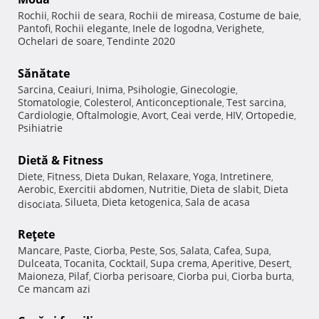
Rochii
Rochii de seara
Rochii de mireasa
Costume de baie
,
,
,
,
Pantofi
Rochii elegante
Inele de logodna
Verighete
,
,
,
,
Ochelari de soare
Tendinte 2020
,
Sănătate
Sarcina
Ceaiuri
Inima
Psihologie
Ginecologie
,
,
,
,
,
Stomatologie
Colesterol
Anticonceptionale
Test sarcina
,
,
,
,
Cardiologie
Oftalmologie
Avort
Ceai verde
HIV
Ortopedie
,
,
,
,
,
,
Psihiatrie
Dietă & Fitness
Diete
Fitness
Dieta Dukan
Relaxare
Yoga
Intretinere
,
,
,
,
,
,
Aerobic
Exercitii abdomen
Nutritie
Dieta de slabit
Dieta
,
,
,
,
Silueta
Dieta ketogenica
Sala de acasa
disociata
,
,
,
Reţete
Mancare
Paste
Ciorba
Peste
Sos
Salata
Cafea
Supa
,
,
,
,
,
,
,
,
Dulceata
Tocanita
Cocktail
Supa crema
Aperitive
Desert
,
,
,
,
,
,
Maioneza
Pilaf
Ciorba perisoare
Ciorba pui
Ciorba burta
,
,
,
,
,
Ce mancam azi