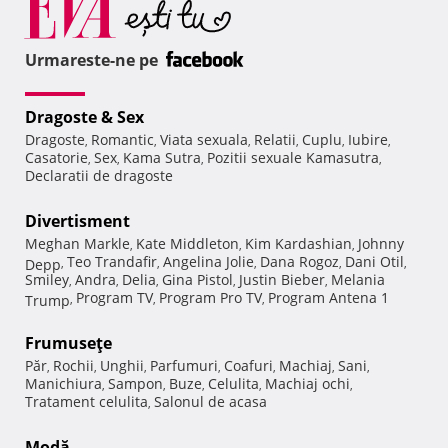
Urmareste-ne pe
Dragoste & Sex
Dragoste
Romantic
Viata sexuala
Relatii
Cuplu
Iubire
,
,
,
,
,
,
Casatorie
Sex
Kama Sutra
Pozitii sexuale Kamasutra
,
,
,
,
Declaratii de dragoste
Divertisment
Meghan Markle
Kate Middleton
Kim Kardashian
Johnny
,
,
,
Teo Trandafir
Angelina Jolie
Dana Rogoz
Dani Otil
Depp
,
,
,
,
,
Smiley
Andra
Delia
Gina Pistol
Justin Bieber
Melania
,
,
,
,
,
Program TV
Program Pro TV
Program Antena 1
Trump
,
,
,
Frumuseţe
Păr
Rochii
Unghii
Parfumuri
Coafuri
Machiaj
Sani
,
,
,
,
,
,
,
Manichiura
Sampon
Buze
Celulita
Machiaj ochi
,
,
,
,
,
Tratament celulita
Salonul de acasa
,
Modă