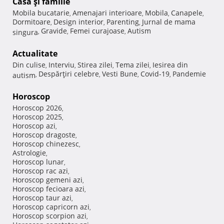
Casă şi familie
Mobila bucatarie
Amenajari interioare
Mobila
Canapele
,
,
,
,
Dormitoare
Design interior
Parenting
Jurnal de mama
,
,
,
Gravide
Femei curajoase
Autism
singura
,
,
,
Actualitate
Din culise
Interviu
Stirea zilei
Tema zilei
Iesirea din
,
,
,
,
Despărţiri celebre
Vesti Bune
Covid-19
Pandemie
autism
,
,
,
,
Horoscop
Horoscop 2026
,
Horoscop 2025
,
Horoscop azi
,
Horoscop dragoste
,
Horoscop chinezesc
,
Astrologie
,
Horoscop lunar
,
Horoscop rac azi
,
Horoscop gemeni azi
,
Horoscop fecioara azi
,
Horoscop taur azi
,
Horoscop capricorn azi
,
Horoscop scorpion azi
,