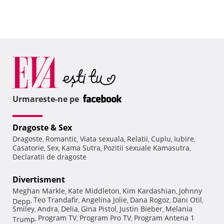
Urmareste-ne pe
Dragoste & Sex
Dragoste
Romantic
Viata sexuala
Relatii
Cuplu
Iubire
,
,
,
,
,
,
Casatorie
Sex
Kama Sutra
Pozitii sexuale Kamasutra
,
,
,
,
Declaratii de dragoste
Divertisment
Meghan Markle
Kate Middleton
Kim Kardashian
Johnny
,
,
,
Teo Trandafir
Angelina Jolie
Dana Rogoz
Dani Otil
Depp
,
,
,
,
,
Smiley
Andra
Delia
Gina Pistol
Justin Bieber
Melania
,
,
,
,
,
Program TV
Program Pro TV
Program Antena 1
Trump
,
,
,