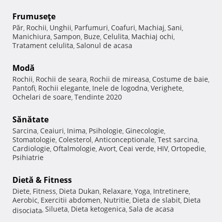
Frumuseţe
Păr
Rochii
Unghii
Parfumuri
Coafuri
Machiaj
Sani
,
,
,
,
,
,
,
Manichiura
Sampon
Buze
Celulita
Machiaj ochi
,
,
,
,
,
Tratament celulita
Salonul de acasa
,
Modă
Rochii
Rochii de seara
Rochii de mireasa
Costume de baie
,
,
,
,
Pantofi
Rochii elegante
Inele de logodna
Verighete
,
,
,
,
Ochelari de soare
Tendinte 2020
,
Sănătate
Sarcina
Ceaiuri
Inima
Psihologie
Ginecologie
,
,
,
,
,
Stomatologie
Colesterol
Anticonceptionale
Test sarcina
,
,
,
,
Cardiologie
Oftalmologie
Avort
Ceai verde
HIV
Ortopedie
,
,
,
,
,
,
Psihiatrie
Dietă & Fitness
Diete
Fitness
Dieta Dukan
Relaxare
Yoga
Intretinere
,
,
,
,
,
,
Aerobic
Exercitii abdomen
Nutritie
Dieta de slabit
Dieta
,
,
,
,
Silueta
Dieta ketogenica
Sala de acasa
disociata
,
,
,