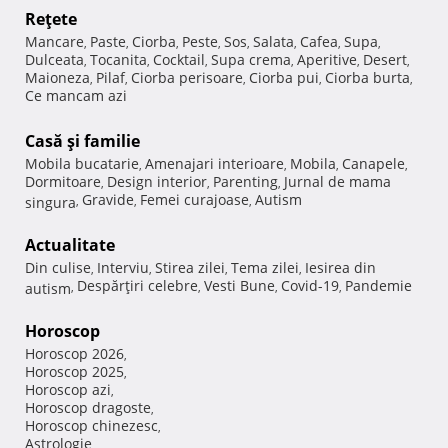
Reţete
Mancare
Paste
Ciorba
Peste
Sos
Salata
Cafea
Supa
,
,
,
,
,
,
,
,
Dulceata
Tocanita
Cocktail
Supa crema
Aperitive
Desert
,
,
,
,
,
,
Maioneza
Pilaf
Ciorba perisoare
Ciorba pui
Ciorba burta
,
,
,
,
,
Ce mancam azi
Casă şi familie
Mobila bucatarie
Amenajari interioare
Mobila
Canapele
,
,
,
,
Dormitoare
Design interior
Parenting
Jurnal de mama
,
,
,
Gravide
Femei curajoase
Autism
singura
,
,
,
Actualitate
Din culise
Interviu
Stirea zilei
Tema zilei
Iesirea din
,
,
,
,
Despărţiri celebre
Vesti Bune
Covid-19
Pandemie
autism
,
,
,
,
Horoscop
Horoscop 2026
,
Horoscop 2025
,
Horoscop azi
,
Horoscop dragoste
,
Horoscop chinezesc
,
Astrologie
,