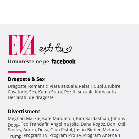
Urmareste-ne pe
Dragoste & Sex
Dragoste
Romantic
Viata sexuala
Relatii
Cuplu
Iubire
,
,
,
,
,
,
Casatorie
Sex
Kama Sutra
Pozitii sexuale Kamasutra
,
,
,
,
Declaratii de dragoste
Divertisment
Meghan Markle
Kate Middleton
Kim Kardashian
Johnny
,
,
,
Teo Trandafir
Angelina Jolie
Dana Rogoz
Dani Otil
Depp
,
,
,
,
,
Smiley
Andra
Delia
Gina Pistol
Justin Bieber
Melania
,
,
,
,
,
Program TV
Program Pro TV
Program Antena 1
Trump
,
,
,