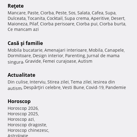
Reţete
Mancare
Paste
Ciorba
Peste
Sos
Salata
Cafea
Supa
,
,
,
,
,
,
,
,
Dulceata
Tocanita
Cocktail
Supa crema
Aperitive
Desert
,
,
,
,
,
,
Maioneza
Pilaf
Ciorba perisoare
Ciorba pui
Ciorba burta
,
,
,
,
,
Ce mancam azi
Casă şi familie
Mobila bucatarie
Amenajari interioare
Mobila
Canapele
,
,
,
,
Dormitoare
Design interior
Parenting
Jurnal de mama
,
,
,
Gravide
Femei curajoase
Autism
singura
,
,
,
Actualitate
Din culise
Interviu
Stirea zilei
Tema zilei
Iesirea din
,
,
,
,
Despărţiri celebre
Vesti Bune
Covid-19
Pandemie
autism
,
,
,
,
Horoscop
Horoscop 2026
,
Horoscop 2025
,
Horoscop azi
,
Horoscop dragoste
,
Horoscop chinezesc
,
Astrologie
,