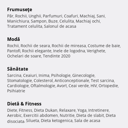
Frumuseţe
Păr
Rochii
Unghii
Parfumuri
Coafuri
Machiaj
Sani
,
,
,
,
,
,
,
Manichiura
Sampon
Buze
Celulita
Machiaj ochi
,
,
,
,
,
Tratament celulita
Salonul de acasa
,
Modă
Rochii
Rochii de seara
Rochii de mireasa
Costume de baie
,
,
,
,
Pantofi
Rochii elegante
Inele de logodna
Verighete
,
,
,
,
Ochelari de soare
Tendinte 2020
,
Sănătate
Sarcina
Ceaiuri
Inima
Psihologie
Ginecologie
,
,
,
,
,
Stomatologie
Colesterol
Anticonceptionale
Test sarcina
,
,
,
,
Cardiologie
Oftalmologie
Avort
Ceai verde
HIV
Ortopedie
,
,
,
,
,
,
Psihiatrie
Dietă & Fitness
Diete
Fitness
Dieta Dukan
Relaxare
Yoga
Intretinere
,
,
,
,
,
,
Aerobic
Exercitii abdomen
Nutritie
Dieta de slabit
Dieta
,
,
,
,
Silueta
Dieta ketogenica
Sala de acasa
disociata
,
,
,