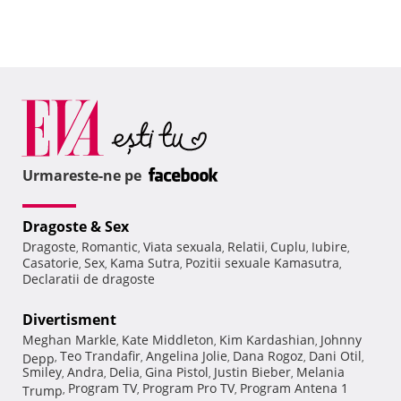
Urmareste-ne pe
Dragoste & Sex
Dragoste
Romantic
Viata sexuala
Relatii
Cuplu
Iubire
,
,
,
,
,
,
Casatorie
Sex
Kama Sutra
Pozitii sexuale Kamasutra
,
,
,
,
Declaratii de dragoste
Divertisment
Meghan Markle
Kate Middleton
Kim Kardashian
Johnny
,
,
,
Teo Trandafir
Angelina Jolie
Dana Rogoz
Dani Otil
Depp
,
,
,
,
,
Smiley
Andra
Delia
Gina Pistol
Justin Bieber
Melania
,
,
,
,
,
Program TV
Program Pro TV
Program Antena 1
Trump
,
,
,