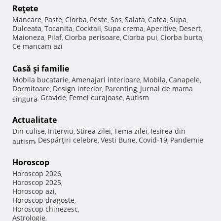
Reţete
Mancare
Paste
Ciorba
Peste
Sos
Salata
Cafea
Supa
,
,
,
,
,
,
,
,
Dulceata
Tocanita
Cocktail
Supa crema
Aperitive
Desert
,
,
,
,
,
,
Maioneza
Pilaf
Ciorba perisoare
Ciorba pui
Ciorba burta
,
,
,
,
,
Ce mancam azi
Casă şi familie
Mobila bucatarie
Amenajari interioare
Mobila
Canapele
,
,
,
,
Dormitoare
Design interior
Parenting
Jurnal de mama
,
,
,
Gravide
Femei curajoase
Autism
singura
,
,
,
Actualitate
Din culise
Interviu
Stirea zilei
Tema zilei
Iesirea din
,
,
,
,
Despărţiri celebre
Vesti Bune
Covid-19
Pandemie
autism
,
,
,
,
Horoscop
Horoscop 2026
,
Horoscop 2025
,
Horoscop azi
,
Horoscop dragoste
,
Horoscop chinezesc
,
Astrologie
,