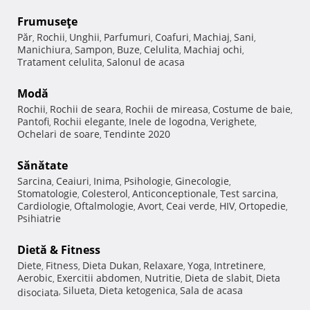
Frumuseţe
Păr
Rochii
Unghii
Parfumuri
Coafuri
Machiaj
Sani
,
,
,
,
,
,
,
Manichiura
Sampon
Buze
Celulita
Machiaj ochi
,
,
,
,
,
Tratament celulita
Salonul de acasa
,
Modă
Rochii
Rochii de seara
Rochii de mireasa
Costume de baie
,
,
,
,
Pantofi
Rochii elegante
Inele de logodna
Verighete
,
,
,
,
Ochelari de soare
Tendinte 2020
,
Sănătate
Sarcina
Ceaiuri
Inima
Psihologie
Ginecologie
,
,
,
,
,
Stomatologie
Colesterol
Anticonceptionale
Test sarcina
,
,
,
,
Cardiologie
Oftalmologie
Avort
Ceai verde
HIV
Ortopedie
,
,
,
,
,
,
Psihiatrie
Dietă & Fitness
Diete
Fitness
Dieta Dukan
Relaxare
Yoga
Intretinere
,
,
,
,
,
,
Aerobic
Exercitii abdomen
Nutritie
Dieta de slabit
Dieta
,
,
,
,
Silueta
Dieta ketogenica
Sala de acasa
disociata
,
,
,