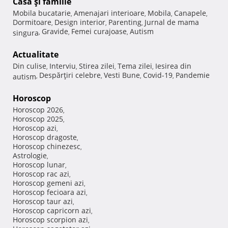
Casă şi familie
Mobila bucatarie
Amenajari interioare
Mobila
Canapele
,
,
,
,
Dormitoare
Design interior
Parenting
Jurnal de mama
,
,
,
Gravide
Femei curajoase
Autism
singura
,
,
,
Actualitate
Din culise
Interviu
Stirea zilei
Tema zilei
Iesirea din
,
,
,
,
Despărţiri celebre
Vesti Bune
Covid-19
Pandemie
autism
,
,
,
,
Horoscop
Horoscop 2026
,
Horoscop 2025
,
Horoscop azi
,
Horoscop dragoste
,
Horoscop chinezesc
,
Astrologie
,
Horoscop lunar
,
Horoscop rac azi
,
Horoscop gemeni azi
,
Horoscop fecioara azi
,
Horoscop taur azi
,
Horoscop capricorn azi
,
Horoscop scorpion azi
,