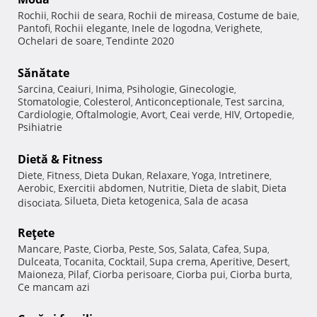
Rochii
Rochii de seara
Rochii de mireasa
Costume de baie
,
,
,
,
Pantofi
Rochii elegante
Inele de logodna
Verighete
,
,
,
,
Ochelari de soare
Tendinte 2020
,
Sănătate
Sarcina
Ceaiuri
Inima
Psihologie
Ginecologie
,
,
,
,
,
Stomatologie
Colesterol
Anticonceptionale
Test sarcina
,
,
,
,
Cardiologie
Oftalmologie
Avort
Ceai verde
HIV
Ortopedie
,
,
,
,
,
,
Psihiatrie
Dietă & Fitness
Diete
Fitness
Dieta Dukan
Relaxare
Yoga
Intretinere
,
,
,
,
,
,
Aerobic
Exercitii abdomen
Nutritie
Dieta de slabit
Dieta
,
,
,
,
Silueta
Dieta ketogenica
Sala de acasa
disociata
,
,
,
Reţete
Mancare
Paste
Ciorba
Peste
Sos
Salata
Cafea
Supa
,
,
,
,
,
,
,
,
Dulceata
Tocanita
Cocktail
Supa crema
Aperitive
Desert
,
,
,
,
,
,
Maioneza
Pilaf
Ciorba perisoare
Ciorba pui
Ciorba burta
,
,
,
,
,
Ce mancam azi