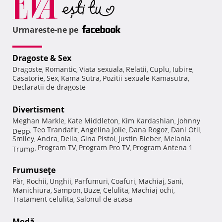
Urmareste-ne pe
Dragoste & Sex
Dragoste
Romantic
Viata sexuala
Relatii
Cuplu
Iubire
,
,
,
,
,
,
Casatorie
Sex
Kama Sutra
Pozitii sexuale Kamasutra
,
,
,
,
Declaratii de dragoste
Divertisment
Meghan Markle
Kate Middleton
Kim Kardashian
Johnny
,
,
,
Teo Trandafir
Angelina Jolie
Dana Rogoz
Dani Otil
Depp
,
,
,
,
,
Smiley
Andra
Delia
Gina Pistol
Justin Bieber
Melania
,
,
,
,
,
Program TV
Program Pro TV
Program Antena 1
Trump
,
,
,
Frumuseţe
Păr
Rochii
Unghii
Parfumuri
Coafuri
Machiaj
Sani
,
,
,
,
,
,
,
Manichiura
Sampon
Buze
Celulita
Machiaj ochi
,
,
,
,
,
Tratament celulita
Salonul de acasa
,
Modă