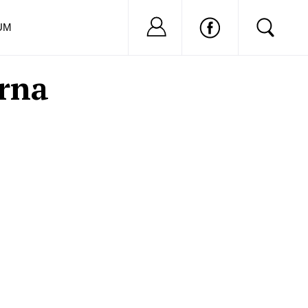
Nu ai cont?
Inregistreaza-
UM
arna