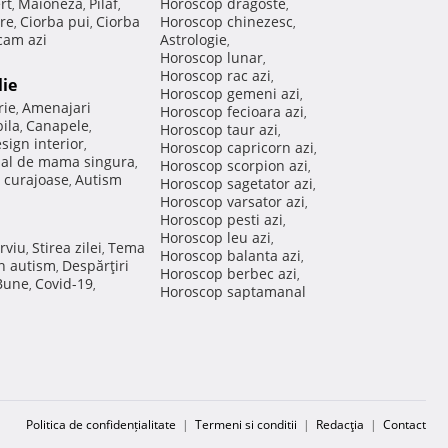
rt
Maioneza
Pilaf
Horoscop dragoste
,
,
,
,
re
Ciorba pui
Ciorba
Horoscop chinezesc
,
,
,
am azi
Astrologie
,
Horoscop lunar
,
Horoscop rac azi
,
lie
Horoscop gemeni azi
,
rie
Amenajari
,
Horoscop fecioara azi
,
ila
Canapele
,
,
Horoscop taur azi
,
sign interior
,
Horoscop capricorn azi
,
nal de mama singura
,
Horoscop scorpion azi
,
 curajoase
Autism
,
Horoscop sagetator azi
,
Horoscop varsator azi
,
Horoscop pesti azi
,
Horoscop leu azi
,
rviu
Stirea zilei
Tema
,
,
Horoscop balanta azi
,
in autism
Despărţiri
,
Horoscop berbec azi
,
 Bune
Covid-19
,
,
Horoscop saptamanal
Politica de confidențialitate
|
Termeni si conditii
|
Redacţia
|
Contact