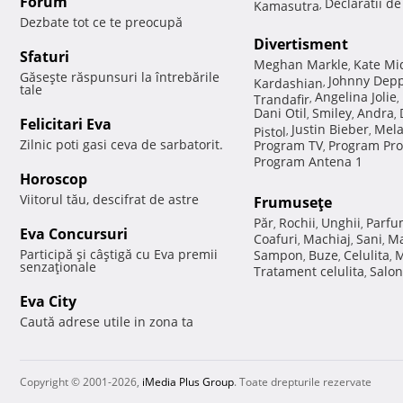
Forum
Declaratii d
Kamasutra
,
Dezbate tot ce te preocupă
Divertisment
Sfaturi
Meghan Markle
Kate Mi
,
Găseşte răspunsuri la întrebările
Johnny Dep
Kardashian
,
tale
Angelina Jolie
Trandafir
,
,
Dani Otil
Smiley
Andra
,
,
,
Felicitari Eva
Justin Bieber
Mela
Pistol
,
,
Zilnic poti gasi ceva de sarbatorit.
Program TV
Program Pro
,
Program Antena 1
Horoscop
Viitorul tău, descifrat de astre
Frumuseţe
Păr
Rochii
Unghii
Parfu
,
,
,
Eva Concursuri
Coafuri
Machiaj
Sani
Ma
,
,
,
Participă şi câştigă cu Eva premii
Sampon
Buze
Celulita
M
,
,
,
senzaţionale
Tratament celulita
Salon
,
Eva City
Caută adrese utile in zona ta
Copyright © 2001-2026,
iMedia Plus Group
. Toate drepturile rezervate