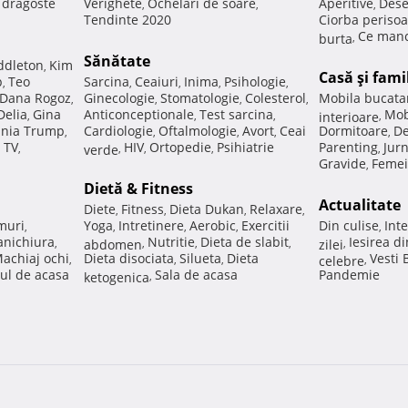
e dragoste
Verighete
Ochelari de soare
Aperitive
Dese
,
,
,
Tendinte 2020
Ciorba perisoa
Ce manc
burta
,
Sănătate
ddleton
Kim
,
Casă şi fami
p
Teo
Sarcina
Ceaiuri
Inima
Psihologie
,
,
,
,
,
Dana Rogoz
Ginecologie
Stomatologie
Colesterol
Mobila bucata
,
,
,
,
Delia
Gina
Anticonceptionale
Test sarcina
Mob
,
,
,
interioare
,
nia Trump
Cardiologie
Oftalmologie
Avort
Ceai
Dormitoare
De
,
,
,
,
,
 TV
HIV
Ortopedie
Psihiatrie
Parenting
Jur
,
verde
,
,
,
,
Gravide
Femei
,
Dietă & Fitness
Actualitate
Diete
Fitness
Dieta Dukan
Relaxare
,
,
,
,
muri
Yoga
Intretinere
Aerobic
Exercitii
Din culise
Inte
,
,
,
,
,
nichiura
Nutritie
Dieta de slabit
Iesirea d
,
abdomen
,
,
,
zilei
,
achiaj ochi
Dieta disociata
Silueta
Dieta
Vesti
,
,
,
celebre
,
ul de acasa
Sala de acasa
Pandemie
ketogenica
,