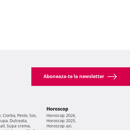
Aboneaza-te la newsletter
Horoscop
e
Ciorba
Peste
Sos
Horoscop 2026
,
,
,
,
,
Supa
Dulceata
Horoscop 2025
,
,
,
ail
Supa crema
Horoscop azi
,
,
,