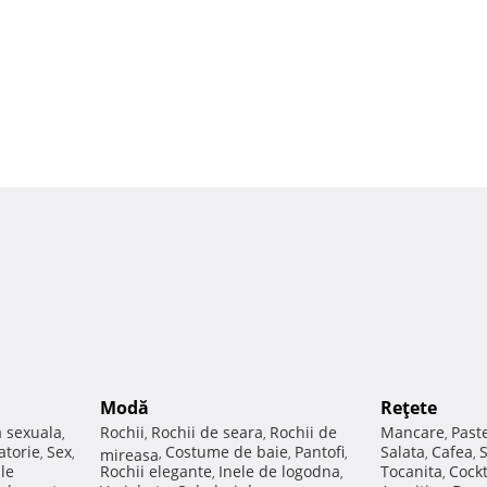
Modă
Reţete
a sexuala
Rochii
Rochii de seara
Rochii de
Mancare
Past
,
,
,
,
atorie
Sex
Costume de baie
Pantofi
Salata
Cafea
,
,
mireasa
,
,
,
,
,
ale
Rochii elegante
Inele de logodna
Tocanita
Cockt
,
,
,