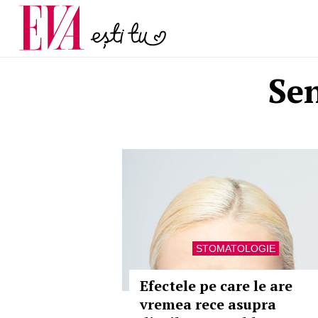
și 60 de ani. De ce te t
Carieră
pe măsură ce înaintez
Actualitate
Sen
STOMATOLOGIE
Efectele pe care le are
vremea rece asupra