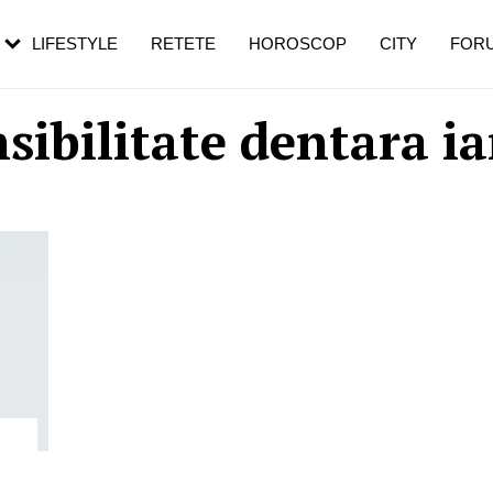
rezești mai des
Cât durează, cum te pregătești și cât
i în vârstă
de dureroasă este investigația
LIFESTYLE
RETETE
HOROSCOP
CITY
FOR
sibilitate dentara i