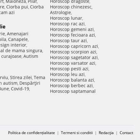
rt
Maioneza
Pilaf
Horoscop dragoste
,
,
,
,
re
Ciorba pui
Ciorba
Horoscop chinezesc
,
,
,
am azi
Astrologie
,
Horoscop lunar
,
Horoscop rac azi
,
lie
Horoscop gemeni azi
,
rie
Amenajari
,
Horoscop fecioara azi
,
ila
Canapele
,
,
Horoscop taur azi
,
sign interior
,
Horoscop capricorn azi
,
nal de mama singura
,
Horoscop scorpion azi
,
 curajoase
Autism
,
Horoscop sagetator azi
,
Horoscop varsator azi
,
Horoscop pesti azi
,
Horoscop leu azi
,
rviu
Stirea zilei
Tema
,
,
Horoscop balanta azi
,
in autism
Despărţiri
,
Horoscop berbec azi
,
 Bune
Covid-19
,
,
Horoscop saptamanal
Politica de confidențialitate
|
Termeni si conditii
|
Redacţia
|
Contact