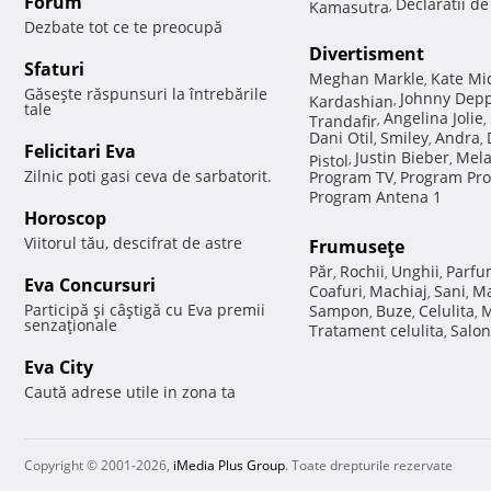
Forum
Declaratii d
Kamasutra
,
Dezbate tot ce te preocupă
Divertisment
Sfaturi
Meghan Markle
Kate Mi
,
Găseşte răspunsuri la întrebările
Johnny Dep
Kardashian
,
tale
Angelina Jolie
Trandafir
,
,
Dani Otil
Smiley
Andra
,
,
,
Felicitari Eva
Justin Bieber
Mela
Pistol
,
,
Zilnic poti gasi ceva de sarbatorit.
Program TV
Program Pro
,
Program Antena 1
Horoscop
Viitorul tău, descifrat de astre
Frumuseţe
Păr
Rochii
Unghii
Parfu
,
,
,
Eva Concursuri
Coafuri
Machiaj
Sani
Ma
,
,
,
Participă şi câştigă cu Eva premii
Sampon
Buze
Celulita
M
,
,
,
senzaţionale
Tratament celulita
Salon
,
Eva City
Caută adrese utile in zona ta
Copyright © 2001-2026,
iMedia Plus Group
. Toate drepturile rezervate