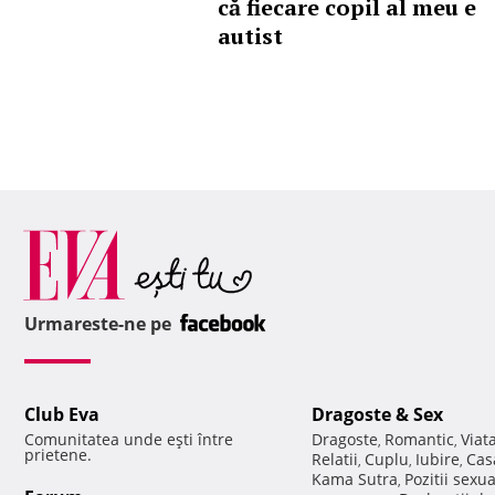
că fiecare copil al meu e
autist
Urmareste-ne pe
Club Eva
Dragoste & Sex
Comunitatea unde eşti între
Dragoste
Romantic
Viat
,
,
prietene.
Relatii
Cuplu
Iubire
Cas
,
,
,
Kama Sutra
Pozitii sexu
,