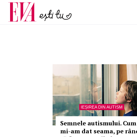
și 60 de ani. De ce te t
Carieră
pe măsură ce înaintez
Actualitate
IEȘIREA DIN AUTISM
Semnele autismului. Cum
mi-am dat seama, pe rân