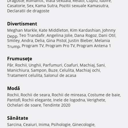
Dragoste
Romantic
Viata sexuala
Relatii
Cuplu
Iubire
,
,
,
,
,
,
Casatorie
Sex
Kama Sutra
Pozitii sexuale Kamasutra
,
,
,
,
Declaratii de dragoste
Divertisment
Meghan Markle
Kate Middleton
Kim Kardashian
Johnny
,
,
,
Teo Trandafir
Angelina Jolie
Dana Rogoz
Dani Otil
Depp
,
,
,
,
,
Smiley
Andra
Delia
Gina Pistol
Justin Bieber
Melania
,
,
,
,
,
Program TV
Program Pro TV
Program Antena 1
Trump
,
,
,
Frumuseţe
Păr
Rochii
Unghii
Parfumuri
Coafuri
Machiaj
Sani
,
,
,
,
,
,
,
Manichiura
Sampon
Buze
Celulita
Machiaj ochi
,
,
,
,
,
Tratament celulita
Salonul de acasa
,
Modă
Rochii
Rochii de seara
Rochii de mireasa
Costume de baie
,
,
,
,
Pantofi
Rochii elegante
Inele de logodna
Verighete
,
,
,
,
Ochelari de soare
Tendinte 2020
,
Sănătate
Sarcina
Ceaiuri
Inima
Psihologie
Ginecologie
,
,
,
,
,