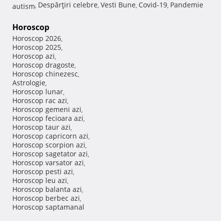
Despărţiri celebre
Vesti Bune
Covid-19
Pandemie
autism
,
,
,
,
Horoscop
Horoscop 2026
,
Horoscop 2025
,
Horoscop azi
,
Horoscop dragoste
,
Horoscop chinezesc
,
Astrologie
,
Horoscop lunar
,
Horoscop rac azi
,
Horoscop gemeni azi
,
Horoscop fecioara azi
,
Horoscop taur azi
,
Horoscop capricorn azi
,
Horoscop scorpion azi
,
Horoscop sagetator azi
,
Horoscop varsator azi
,
Horoscop pesti azi
,
Horoscop leu azi
,
Horoscop balanta azi
,
Horoscop berbec azi
,
Horoscop saptamanal