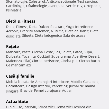
Stomatologie
Colesterol
Anticonceptionale
Test sarcina
,
,
,
,
Cardiologie
Oftalmologie
Avort
Ceai verde
HIV
Ortopedie
,
,
,
,
,
,
Psihiatrie
Dietă & Fitness
Diete
Fitness
Dieta Dukan
Relaxare
Yoga
Intretinere
,
,
,
,
,
,
Aerobic
Exercitii abdomen
Nutritie
Dieta de slabit
Dieta
,
,
,
,
Silueta
Dieta ketogenica
Sala de acasa
disociata
,
,
,
Reţete
Mancare
Paste
Ciorba
Peste
Sos
Salata
Cafea
Supa
,
,
,
,
,
,
,
,
Dulceata
Tocanita
Cocktail
Supa crema
Aperitive
Desert
,
,
,
,
,
,
Maioneza
Pilaf
Ciorba perisoare
Ciorba pui
Ciorba burta
,
,
,
,
,
Ce mancam azi
Casă şi familie
Mobila bucatarie
Amenajari interioare
Mobila
Canapele
,
,
,
,
Dormitoare
Design interior
Parenting
Jurnal de mama
,
,
,
Gravide
Femei curajoase
Autism
singura
,
,
,
Actualitate
Din culise
Interviu
Stirea zilei
Tema zilei
Iesirea din
,
,
,
,