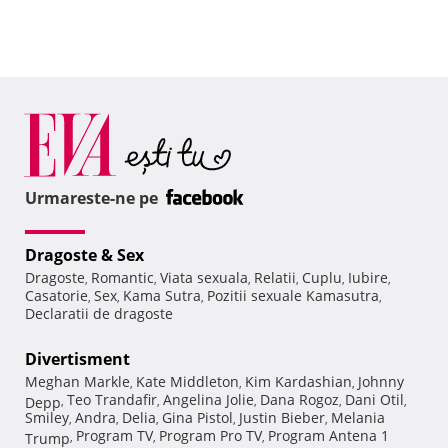
Urmareste-ne pe
Dragoste & Sex
Dragoste
Romantic
Viata sexuala
Relatii
Cuplu
Iubire
,
,
,
,
,
,
Casatorie
Sex
Kama Sutra
Pozitii sexuale Kamasutra
,
,
,
,
Declaratii de dragoste
Divertisment
Meghan Markle
Kate Middleton
Kim Kardashian
Johnny
,
,
,
Teo Trandafir
Angelina Jolie
Dana Rogoz
Dani Otil
Depp
,
,
,
,
,
Smiley
Andra
Delia
Gina Pistol
Justin Bieber
Melania
,
,
,
,
,
Program TV
Program Pro TV
Program Antena 1
Trump
,
,
,