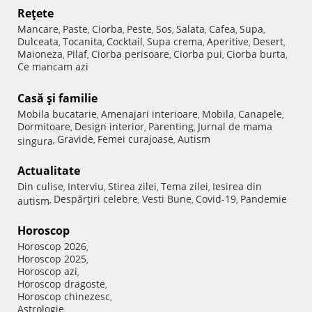
Reţete
Mancare
Paste
Ciorba
Peste
Sos
Salata
Cafea
Supa
,
,
,
,
,
,
,
,
Dulceata
Tocanita
Cocktail
Supa crema
Aperitive
Desert
,
,
,
,
,
,
Maioneza
Pilaf
Ciorba perisoare
Ciorba pui
Ciorba burta
,
,
,
,
,
Ce mancam azi
Casă şi familie
Mobila bucatarie
Amenajari interioare
Mobila
Canapele
,
,
,
,
Dormitoare
Design interior
Parenting
Jurnal de mama
,
,
,
Gravide
Femei curajoase
Autism
singura
,
,
,
Actualitate
Din culise
Interviu
Stirea zilei
Tema zilei
Iesirea din
,
,
,
,
Despărţiri celebre
Vesti Bune
Covid-19
Pandemie
autism
,
,
,
,
Horoscop
Horoscop 2026
,
Horoscop 2025
,
Horoscop azi
,
Horoscop dragoste
,
Horoscop chinezesc
,
Astrologie
,