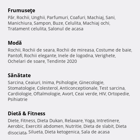
Frumuseţe
Păr
Rochii
Unghii
Parfumuri
Coafuri
Machiaj
Sani
,
,
,
,
,
,
,
Manichiura
Sampon
Buze
Celulita
Machiaj ochi
,
,
,
,
,
Tratament celulita
Salonul de acasa
,
Modă
Rochii
Rochii de seara
Rochii de mireasa
Costume de baie
,
,
,
,
Pantofi
Rochii elegante
Inele de logodna
Verighete
,
,
,
,
Ochelari de soare
Tendinte 2020
,
Sănătate
Sarcina
Ceaiuri
Inima
Psihologie
Ginecologie
,
,
,
,
,
Stomatologie
Colesterol
Anticonceptionale
Test sarcina
,
,
,
,
Cardiologie
Oftalmologie
Avort
Ceai verde
HIV
Ortopedie
,
,
,
,
,
,
Psihiatrie
Dietă & Fitness
Diete
Fitness
Dieta Dukan
Relaxare
Yoga
Intretinere
,
,
,
,
,
,
Aerobic
Exercitii abdomen
Nutritie
Dieta de slabit
Dieta
,
,
,
,
Silueta
Dieta ketogenica
Sala de acasa
disociata
,
,
,