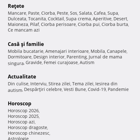
Reţete
Mancare
Paste
Ciorba
Peste
Sos
Salata
Cafea
Supa
,
,
,
,
,
,
,
,
Dulceata
Tocanita
Cocktail
Supa crema
Aperitive
Desert
,
,
,
,
,
,
Maioneza
Pilaf
Ciorba perisoare
Ciorba pui
Ciorba burta
,
,
,
,
,
Ce mancam azi
Casă şi familie
Mobila bucatarie
Amenajari interioare
Mobila
Canapele
,
,
,
,
Dormitoare
Design interior
Parenting
Jurnal de mama
,
,
,
Gravide
Femei curajoase
Autism
singura
,
,
,
Actualitate
Din culise
Interviu
Stirea zilei
Tema zilei
Iesirea din
,
,
,
,
Despărţiri celebre
Vesti Bune
Covid-19
Pandemie
autism
,
,
,
,
Horoscop
Horoscop 2026
,
Horoscop 2025
,
Horoscop azi
,
Horoscop dragoste
,
Horoscop chinezesc
,
Astrologie
,