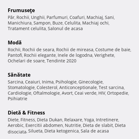
Frumuseţe
Păr
Rochii
Unghii
Parfumuri
Coafuri
Machiaj
Sani
,
,
,
,
,
,
,
Manichiura
Sampon
Buze
Celulita
Machiaj ochi
,
,
,
,
,
Tratament celulita
Salonul de acasa
,
Modă
Rochii
Rochii de seara
Rochii de mireasa
Costume de baie
,
,
,
,
Pantofi
Rochii elegante
Inele de logodna
Verighete
,
,
,
,
Ochelari de soare
Tendinte 2020
,
Sănătate
Sarcina
Ceaiuri
Inima
Psihologie
Ginecologie
,
,
,
,
,
Stomatologie
Colesterol
Anticonceptionale
Test sarcina
,
,
,
,
Cardiologie
Oftalmologie
Avort
Ceai verde
HIV
Ortopedie
,
,
,
,
,
,
Psihiatrie
Dietă & Fitness
Diete
Fitness
Dieta Dukan
Relaxare
Yoga
Intretinere
,
,
,
,
,
,
Aerobic
Exercitii abdomen
Nutritie
Dieta de slabit
Dieta
,
,
,
,
Silueta
Dieta ketogenica
Sala de acasa
disociata
,
,
,