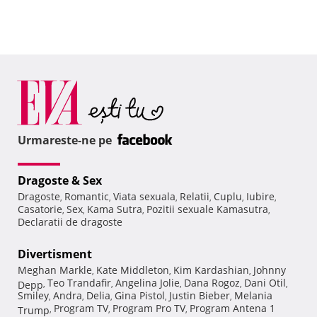
Urmareste-ne pe
Dragoste & Sex
Dragoste
Romantic
Viata sexuala
Relatii
Cuplu
Iubire
,
,
,
,
,
,
Casatorie
Sex
Kama Sutra
Pozitii sexuale Kamasutra
,
,
,
,
Declaratii de dragoste
Divertisment
Meghan Markle
Kate Middleton
Kim Kardashian
Johnny
,
,
,
Teo Trandafir
Angelina Jolie
Dana Rogoz
Dani Otil
Depp
,
,
,
,
,
Smiley
Andra
Delia
Gina Pistol
Justin Bieber
Melania
,
,
,
,
,
Program TV
Program Pro TV
Program Antena 1
Trump
,
,
,