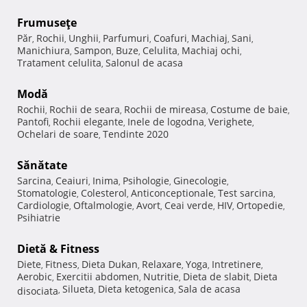
Frumuseţe
Păr
Rochii
Unghii
Parfumuri
Coafuri
Machiaj
Sani
,
,
,
,
,
,
,
Manichiura
Sampon
Buze
Celulita
Machiaj ochi
,
,
,
,
,
Tratament celulita
Salonul de acasa
,
Modă
Rochii
Rochii de seara
Rochii de mireasa
Costume de baie
,
,
,
,
Pantofi
Rochii elegante
Inele de logodna
Verighete
,
,
,
,
Ochelari de soare
Tendinte 2020
,
Sănătate
Sarcina
Ceaiuri
Inima
Psihologie
Ginecologie
,
,
,
,
,
Stomatologie
Colesterol
Anticonceptionale
Test sarcina
,
,
,
,
Cardiologie
Oftalmologie
Avort
Ceai verde
HIV
Ortopedie
,
,
,
,
,
,
Psihiatrie
Dietă & Fitness
Diete
Fitness
Dieta Dukan
Relaxare
Yoga
Intretinere
,
,
,
,
,
,
Aerobic
Exercitii abdomen
Nutritie
Dieta de slabit
Dieta
,
,
,
,
Silueta
Dieta ketogenica
Sala de acasa
disociata
,
,
,