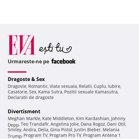
Urmareste-ne pe
Dragoste & Sex
Dragoste
Romantic
Viata sexuala
Relatii
Cuplu
Iubire
,
,
,
,
,
,
Casatorie
Sex
Kama Sutra
Pozitii sexuale Kamasutra
,
,
,
,
Declaratii de dragoste
Divertisment
Meghan Markle
Kate Middleton
Kim Kardashian
Johnny
,
,
,
Teo Trandafir
Angelina Jolie
Dana Rogoz
Dani Otil
Depp
,
,
,
,
,
Smiley
Andra
Delia
Gina Pistol
Justin Bieber
Melania
,
,
,
,
,
Program TV
Program Pro TV
Program Antena 1
Trump
,
,
,