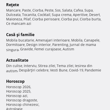
Reţete
Mancare
Paste
Ciorba
Peste
Sos
Salata
Cafea
Supa
,
,
,
,
,
,
,
,
Dulceata
Tocanita
Cocktail
Supa crema
Aperitive
Desert
,
,
,
,
,
,
Maioneza
Pilaf
Ciorba perisoare
Ciorba pui
Ciorba burta
,
,
,
,
,
Ce mancam azi
Casă şi familie
Mobila bucatarie
Amenajari interioare
Mobila
Canapele
,
,
,
,
Dormitoare
Design interior
Parenting
Jurnal de mama
,
,
,
Gravide
Femei curajoase
Autism
singura
,
,
,
Actualitate
Din culise
Interviu
Stirea zilei
Tema zilei
Iesirea din
,
,
,
,
Despărţiri celebre
Vesti Bune
Covid-19
Pandemie
autism
,
,
,
,
Horoscop
Horoscop 2026
,
Horoscop 2025
,
Horoscop azi
,
Horoscop dragoste
,
Horoscop chinezesc
,
Astrologie
,