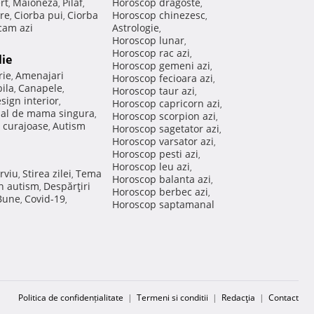
rt
Maioneza
Pilaf
Horoscop dragoste
,
,
,
,
re
Ciorba pui
Ciorba
Horoscop chinezesc
,
,
,
am azi
Astrologie
,
Horoscop lunar
,
Horoscop rac azi
,
lie
Horoscop gemeni azi
,
rie
Amenajari
,
Horoscop fecioara azi
,
ila
Canapele
,
,
Horoscop taur azi
,
sign interior
,
Horoscop capricorn azi
,
nal de mama singura
,
Horoscop scorpion azi
,
 curajoase
Autism
,
Horoscop sagetator azi
,
Horoscop varsator azi
,
Horoscop pesti azi
,
Horoscop leu azi
,
rviu
Stirea zilei
Tema
,
,
Horoscop balanta azi
,
in autism
Despărţiri
,
Horoscop berbec azi
,
 Bune
Covid-19
,
,
Horoscop saptamanal
Politica de confidențialitate
|
Termeni si conditii
|
Redacţia
|
Contact