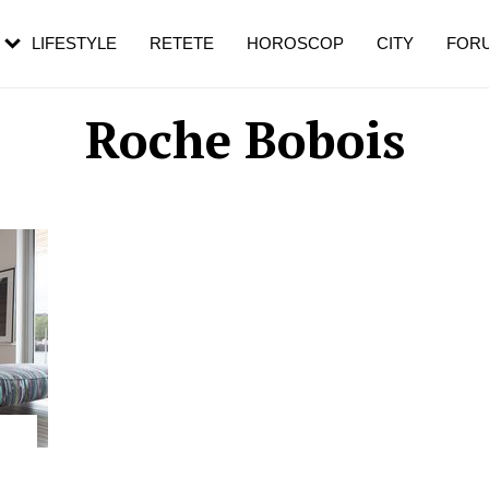
rezești mai des
Cât durează, cum te pregătești și cât
i în vârstă
de dureroasă este investigația
LIFESTYLE
RETETE
HOROSCOP
CITY
FOR
Roche Bobois