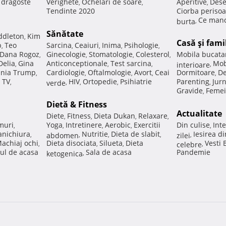
e dragoste
Verighete
Ochelari de soare
Aperitive
Dese
,
,
,
Tendinte 2020
Ciorba perisoa
Ce manc
burta
,
Sănătate
ddleton
Kim
,
Casă şi fami
p
Teo
Sarcina
Ceaiuri
Inima
Psihologie
,
,
,
,
,
Dana Rogoz
Ginecologie
Stomatologie
Colesterol
Mobila bucata
,
,
,
,
Delia
Gina
Anticonceptionale
Test sarcina
Mob
,
,
,
interioare
,
nia Trump
Cardiologie
Oftalmologie
Avort
Ceai
Dormitoare
De
,
,
,
,
,
 TV
HIV
Ortopedie
Psihiatrie
Parenting
Jur
,
verde
,
,
,
,
Gravide
Femei
,
Dietă & Fitness
Actualitate
Diete
Fitness
Dieta Dukan
Relaxare
,
,
,
,
muri
Yoga
Intretinere
Aerobic
Exercitii
Din culise
Inte
,
,
,
,
,
nichiura
Nutritie
Dieta de slabit
Iesirea d
,
abdomen
,
,
,
zilei
,
achiaj ochi
Dieta disociata
Silueta
Dieta
Vesti
,
,
,
celebre
,
ul de acasa
Sala de acasa
Pandemie
ketogenica
,