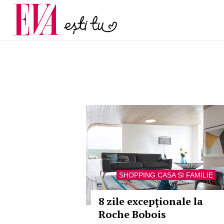
și 60 de ani. De ce te t
Carieră
pe măsură ce înaintez
Actualitate
SHOPPING CASA SI FAMILIE
8 zile excepţionale la
Roche Bobois