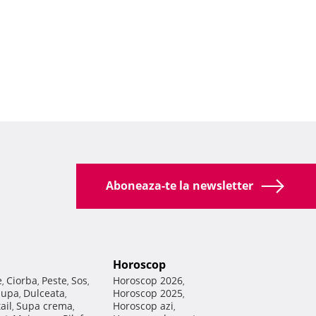
Aboneaza-te la newsletter
Horoscop
e
Ciorba
Peste
Sos
Horoscop 2026
,
,
,
,
,
Supa
Dulceata
Horoscop 2025
,
,
,
ail
Supa crema
Horoscop azi
,
,
,