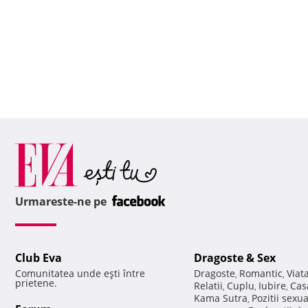
Urmareste-ne pe
Club Eva
Dragoste & Sex
Comunitatea unde eşti între
Dragoste
Romantic
Viat
,
,
prietene.
Relatii
Cuplu
Iubire
Cas
,
,
,
Kama Sutra
Pozitii sexu
,