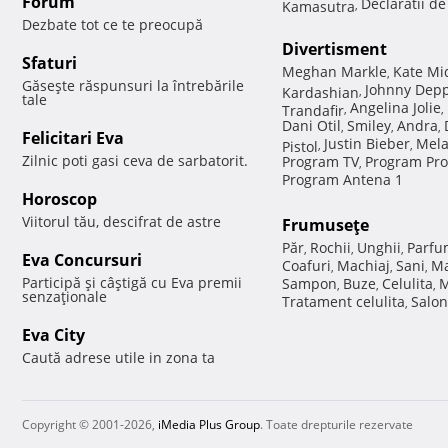
Forum
Declaratii d
Kamasutra
,
Dezbate tot ce te preocupă
Divertisment
Sfaturi
Meghan Markle
Kate Mi
,
Găseşte răspunsuri la întrebările
Johnny Dep
Kardashian
,
tale
Angelina Jolie
Trandafir
,
,
Dani Otil
Smiley
Andra
,
,
,
Felicitari Eva
Justin Bieber
Mela
Pistol
,
,
Zilnic poti gasi ceva de sarbatorit.
Program TV
Program Pro
,
Program Antena 1
Horoscop
Viitorul tău, descifrat de astre
Frumuseţe
Păr
Rochii
Unghii
Parfu
,
,
,
Eva Concursuri
Coafuri
Machiaj
Sani
Ma
,
,
,
Participă şi câştigă cu Eva premii
Sampon
Buze
Celulita
M
,
,
,
senzaţionale
Tratament celulita
Salon
,
Eva City
Caută adrese utile in zona ta
Copyright © 2001-2026,
iMedia Plus Group
. Toate drepturile rezervate