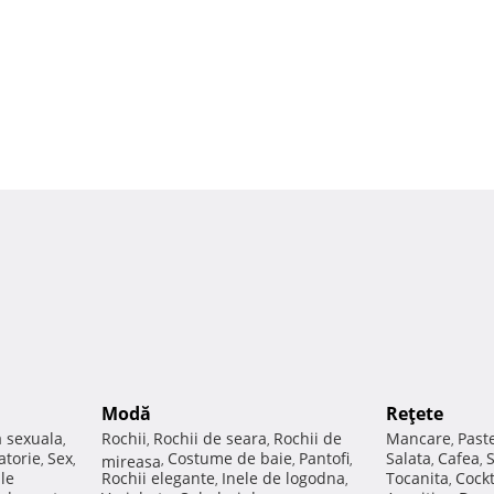
Modă
Reţete
a sexuala
Rochii
Rochii de seara
Rochii de
Mancare
Past
,
,
,
,
atorie
Sex
Costume de baie
Pantofi
Salata
Cafea
,
,
mireasa
,
,
,
,
,
ale
Rochii elegante
Inele de logodna
Tocanita
Cockt
,
,
,