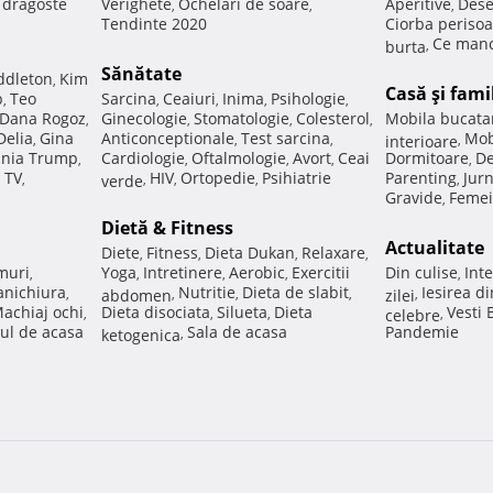
e dragoste
Verighete
Ochelari de soare
Aperitive
Dese
,
,
,
Tendinte 2020
Ciorba perisoa
Ce manc
burta
,
Sănătate
ddleton
Kim
,
Casă şi fami
p
Teo
Sarcina
Ceaiuri
Inima
Psihologie
,
,
,
,
,
Dana Rogoz
Ginecologie
Stomatologie
Colesterol
Mobila bucata
,
,
,
,
Delia
Gina
Anticonceptionale
Test sarcina
Mob
,
,
,
interioare
,
nia Trump
Cardiologie
Oftalmologie
Avort
Ceai
Dormitoare
De
,
,
,
,
,
 TV
HIV
Ortopedie
Psihiatrie
Parenting
Jur
,
verde
,
,
,
,
Gravide
Femei
,
Dietă & Fitness
Actualitate
Diete
Fitness
Dieta Dukan
Relaxare
,
,
,
,
muri
Yoga
Intretinere
Aerobic
Exercitii
Din culise
Inte
,
,
,
,
,
nichiura
Nutritie
Dieta de slabit
Iesirea d
,
abdomen
,
,
,
zilei
,
achiaj ochi
Dieta disociata
Silueta
Dieta
Vesti
,
,
,
celebre
,
ul de acasa
Sala de acasa
Pandemie
ketogenica
,