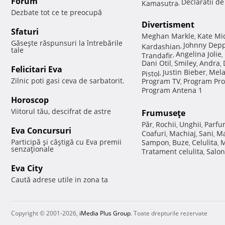
Forum
Declaratii d
Kamasutra
,
Dezbate tot ce te preocupă
Divertisment
Sfaturi
Meghan Markle
Kate Mi
,
Găseşte răspunsuri la întrebările
Johnny Dep
Kardashian
,
tale
Angelina Jolie
Trandafir
,
,
Dani Otil
Smiley
Andra
,
,
,
Felicitari Eva
Justin Bieber
Mela
Pistol
,
,
Zilnic poti gasi ceva de sarbatorit.
Program TV
Program Pro
,
Program Antena 1
Horoscop
Viitorul tău, descifrat de astre
Frumuseţe
Păr
Rochii
Unghii
Parfu
,
,
,
Eva Concursuri
Coafuri
Machiaj
Sani
Ma
,
,
,
Participă şi câştigă cu Eva premii
Sampon
Buze
Celulita
M
,
,
,
senzaţionale
Tratament celulita
Salon
,
Eva City
Caută adrese utile in zona ta
Copyright © 2001-2026,
iMedia Plus Group
. Toate drepturile rezervate