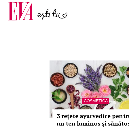
menopauză și când ar t
Carieră
la medic
Actualitate
COSMETICA
3 reţete ayurvedice pentr
un ten luminos și sănăto