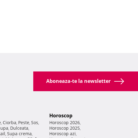
Aboneaza-te la newsletter
Horoscop
e
Ciorba
Peste
Sos
Horoscop 2026
,
,
,
,
,
Supa
Dulceata
Horoscop 2025
,
,
,
ail
Supa crema
Horoscop azi
,
,
,