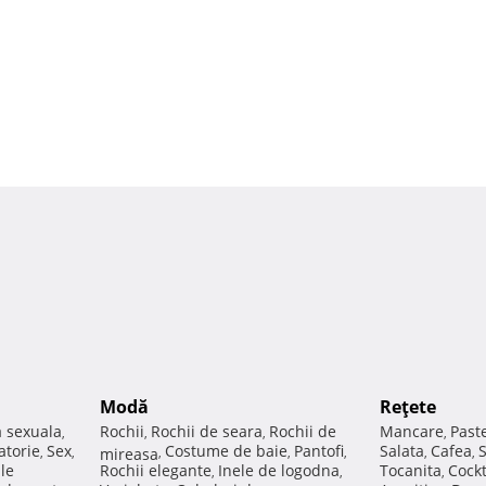
Modă
Reţete
a sexuala
Rochii
Rochii de seara
Rochii de
Mancare
Past
,
,
,
,
atorie
Sex
Costume de baie
Pantofi
Salata
Cafea
,
,
mireasa
,
,
,
,
,
ale
Rochii elegante
Inele de logodna
Tocanita
Cockt
,
,
,