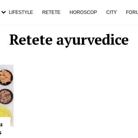
rebui să mergi
și 60 de ani. De ce te trezești mai des
pe măsură ce înaintezi în vârstă
LIFESTYLE
RETETE
HOROSCOP
CITY
FOR
Retete ayurvedice
u
s