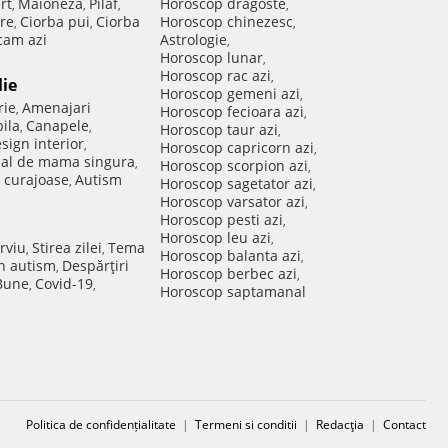
rt
Maioneza
Pilaf
Horoscop dragoste
,
,
,
,
re
Ciorba pui
Ciorba
Horoscop chinezesc
,
,
,
am azi
Astrologie
,
Horoscop lunar
,
Horoscop rac azi
,
lie
Horoscop gemeni azi
,
rie
Amenajari
,
Horoscop fecioara azi
,
ila
Canapele
,
,
Horoscop taur azi
,
sign interior
,
Horoscop capricorn azi
,
nal de mama singura
,
Horoscop scorpion azi
,
 curajoase
Autism
,
Horoscop sagetator azi
,
Horoscop varsator azi
,
Horoscop pesti azi
,
Horoscop leu azi
,
rviu
Stirea zilei
Tema
,
,
Horoscop balanta azi
,
in autism
Despărţiri
,
Horoscop berbec azi
,
 Bune
Covid-19
,
,
Horoscop saptamanal
Politica de confidențialitate
|
Termeni si conditii
|
Redacţia
|
Contact