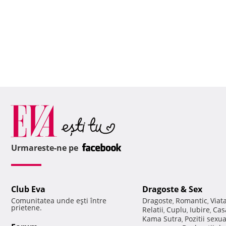
Urmareste-ne pe
Club Eva
Dragoste & Sex
Comunitatea unde eşti între
Dragoste
Romantic
Viat
,
,
prietene.
Relatii
Cuplu
Iubire
Cas
,
,
,
Kama Sutra
Pozitii sexu
,