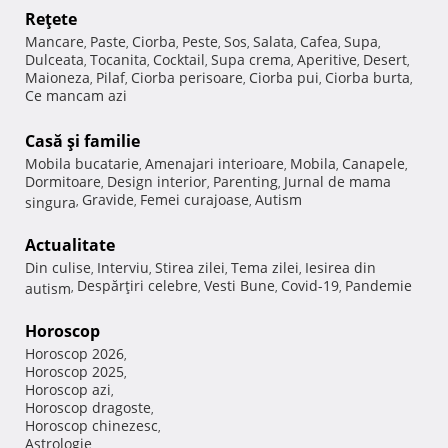
Reţete
Mancare
Paste
Ciorba
Peste
Sos
Salata
Cafea
Supa
,
,
,
,
,
,
,
,
Dulceata
Tocanita
Cocktail
Supa crema
Aperitive
Desert
,
,
,
,
,
,
Maioneza
Pilaf
Ciorba perisoare
Ciorba pui
Ciorba burta
,
,
,
,
,
Ce mancam azi
Casă şi familie
Mobila bucatarie
Amenajari interioare
Mobila
Canapele
,
,
,
,
Dormitoare
Design interior
Parenting
Jurnal de mama
,
,
,
Gravide
Femei curajoase
Autism
singura
,
,
,
Actualitate
Din culise
Interviu
Stirea zilei
Tema zilei
Iesirea din
,
,
,
,
Despărţiri celebre
Vesti Bune
Covid-19
Pandemie
autism
,
,
,
,
Horoscop
Horoscop 2026
,
Horoscop 2025
,
Horoscop azi
,
Horoscop dragoste
,
Horoscop chinezesc
,
Astrologie
,