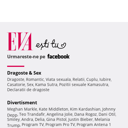
Urmareste-ne pe
Dragoste & Sex
Dragoste
Romantic
Viata sexuala
Relatii
Cuplu
Iubire
,
,
,
,
,
,
Casatorie
Sex
Kama Sutra
Pozitii sexuale Kamasutra
,
,
,
,
Declaratii de dragoste
Divertisment
Meghan Markle
Kate Middleton
Kim Kardashian
Johnny
,
,
,
Teo Trandafir
Angelina Jolie
Dana Rogoz
Dani Otil
Depp
,
,
,
,
,
Smiley
Andra
Delia
Gina Pistol
Justin Bieber
Melania
,
,
,
,
,
Program TV
Program Pro TV
Program Antena 1
Trump
,
,
,