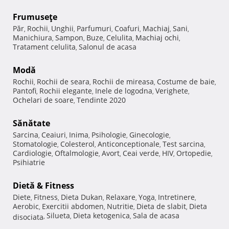
Frumuseţe
Păr
Rochii
Unghii
Parfumuri
Coafuri
Machiaj
Sani
,
,
,
,
,
,
,
Manichiura
Sampon
Buze
Celulita
Machiaj ochi
,
,
,
,
,
Tratament celulita
Salonul de acasa
,
Modă
Rochii
Rochii de seara
Rochii de mireasa
Costume de baie
,
,
,
,
Pantofi
Rochii elegante
Inele de logodna
Verighete
,
,
,
,
Ochelari de soare
Tendinte 2020
,
Sănătate
Sarcina
Ceaiuri
Inima
Psihologie
Ginecologie
,
,
,
,
,
Stomatologie
Colesterol
Anticonceptionale
Test sarcina
,
,
,
,
Cardiologie
Oftalmologie
Avort
Ceai verde
HIV
Ortopedie
,
,
,
,
,
,
Psihiatrie
Dietă & Fitness
Diete
Fitness
Dieta Dukan
Relaxare
Yoga
Intretinere
,
,
,
,
,
,
Aerobic
Exercitii abdomen
Nutritie
Dieta de slabit
Dieta
,
,
,
,
Silueta
Dieta ketogenica
Sala de acasa
disociata
,
,
,