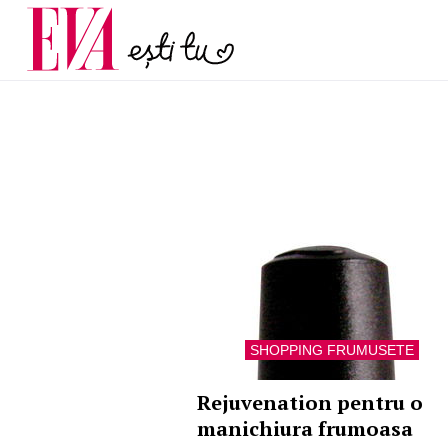
menopauză și când ar t
Carieră
la medic
Actualitate
SHOPPING FRUMUSETE
Rejuvenation pentru o
manichiura frumoasa