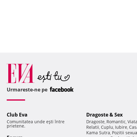
Urmareste-ne pe
Club Eva
Dragoste & Sex
Comunitatea unde eşti între
Dragoste
Romantic
Viat
,
,
prietene.
Relatii
Cuplu
Iubire
Cas
,
,
,
Kama Sutra
Pozitii sexu
,