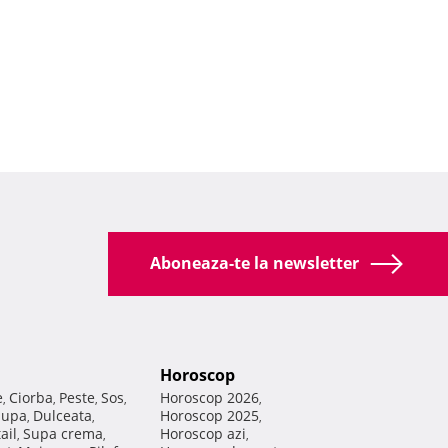
Aboneaza-te la newsletter
Horoscop
e
Ciorba
Peste
Sos
Horoscop 2026
,
,
,
,
,
Supa
Dulceata
Horoscop 2025
,
,
,
ail
Supa crema
Horoscop azi
,
,
,