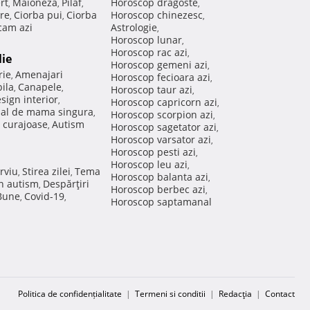
rt
Maioneza
Pilaf
Horoscop dragoste
,
,
,
,
re
Ciorba pui
Ciorba
Horoscop chinezesc
,
,
,
am azi
Astrologie
,
Horoscop lunar
,
Horoscop rac azi
,
lie
Horoscop gemeni azi
,
rie
Amenajari
,
Horoscop fecioara azi
,
ila
Canapele
,
,
Horoscop taur azi
,
sign interior
,
Horoscop capricorn azi
,
nal de mama singura
,
Horoscop scorpion azi
,
 curajoase
Autism
,
Horoscop sagetator azi
,
Horoscop varsator azi
,
Horoscop pesti azi
,
Horoscop leu azi
,
rviu
Stirea zilei
Tema
,
,
Horoscop balanta azi
,
in autism
Despărţiri
,
Horoscop berbec azi
,
 Bune
Covid-19
,
,
Horoscop saptamanal
Politica de confidențialitate
|
Termeni si conditii
|
Redacţia
|
Contact