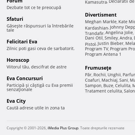
Forum
Declaratii d
Kamasutra
,
Dezbate tot ce te preocupă
Divertisment
Sfaturi
Meghan Markle
Kate Mi
,
Găseşte răspunsuri la întrebările
Johnny Dep
Kardashian
,
tale
Angelina Jolie
Trandafir
,
,
Dani Otil
Smiley
Andra
,
,
,
Felicitari Eva
Justin Bieber
Mela
Pistol
,
,
Zilnic poti gasi ceva de sarbatorit.
Program TV
Program Pro
,
Program Antena 1
Horoscop
Viitorul tău, descifrat de astre
Frumuseţe
Păr
Rochii
Unghii
Parfu
,
,
,
Eva Concursuri
Coafuri
Machiaj
Sani
Ma
,
,
,
Participă şi câştigă cu Eva premii
Sampon
Buze
Celulita
M
,
,
,
senzaţionale
Tratament celulita
Salon
,
Eva City
Caută adrese utile in zona ta
Copyright © 2001-2026,
iMedia Plus Group
. Toate drepturile rezervate