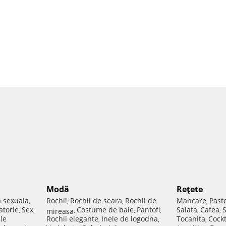
Modă
Reţete
a sexuala
Rochii
Rochii de seara
Rochii de
Mancare
Past
,
,
,
,
atorie
Sex
Costume de baie
Pantofi
Salata
Cafea
,
,
mireasa
,
,
,
,
,
ale
Rochii elegante
Inele de logodna
Tocanita
Cockt
,
,
,