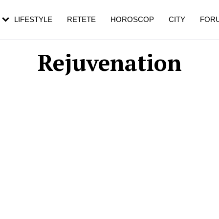
rebui să mergi
și 60 de ani. De ce te trezești mai des
pe măsură ce înaintezi în vârstă
LIFESTYLE
RETETE
HOROSCOP
CITY
FOR
Rejuvenation