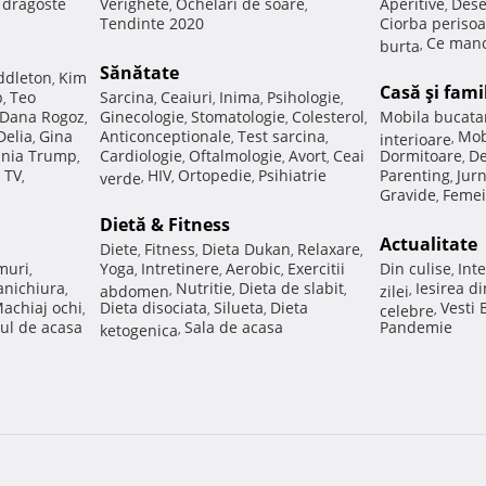
e dragoste
Verighete
Ochelari de soare
Aperitive
Dese
,
,
,
Tendinte 2020
Ciorba perisoa
Ce manc
burta
,
Sănătate
ddleton
Kim
,
Casă şi fami
p
Teo
Sarcina
Ceaiuri
Inima
Psihologie
,
,
,
,
,
Dana Rogoz
Ginecologie
Stomatologie
Colesterol
Mobila bucata
,
,
,
,
Delia
Gina
Anticonceptionale
Test sarcina
Mob
,
,
,
interioare
,
nia Trump
Cardiologie
Oftalmologie
Avort
Ceai
Dormitoare
De
,
,
,
,
,
 TV
HIV
Ortopedie
Psihiatrie
Parenting
Jur
,
verde
,
,
,
,
Gravide
Femei
,
Dietă & Fitness
Actualitate
Diete
Fitness
Dieta Dukan
Relaxare
,
,
,
,
muri
Yoga
Intretinere
Aerobic
Exercitii
Din culise
Inte
,
,
,
,
,
nichiura
Nutritie
Dieta de slabit
Iesirea d
,
abdomen
,
,
,
zilei
,
achiaj ochi
Dieta disociata
Silueta
Dieta
Vesti
,
,
,
celebre
,
ul de acasa
Sala de acasa
Pandemie
ketogenica
,