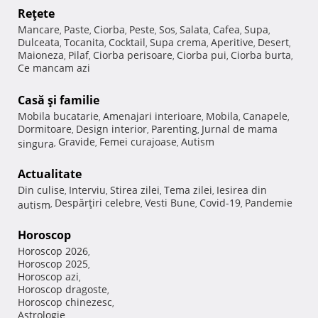
Reţete
Mancare
Paste
Ciorba
Peste
Sos
Salata
Cafea
Supa
,
,
,
,
,
,
,
,
Dulceata
Tocanita
Cocktail
Supa crema
Aperitive
Desert
,
,
,
,
,
,
Maioneza
Pilaf
Ciorba perisoare
Ciorba pui
Ciorba burta
,
,
,
,
,
Ce mancam azi
Casă şi familie
Mobila bucatarie
Amenajari interioare
Mobila
Canapele
,
,
,
,
Dormitoare
Design interior
Parenting
Jurnal de mama
,
,
,
Gravide
Femei curajoase
Autism
singura
,
,
,
Actualitate
Din culise
Interviu
Stirea zilei
Tema zilei
Iesirea din
,
,
,
,
Despărţiri celebre
Vesti Bune
Covid-19
Pandemie
autism
,
,
,
,
Horoscop
Horoscop 2026
,
Horoscop 2025
,
Horoscop azi
,
Horoscop dragoste
,
Horoscop chinezesc
,
Astrologie
,