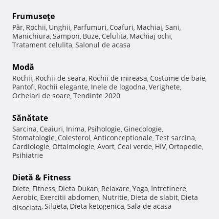
Frumuseţe
Păr
Rochii
Unghii
Parfumuri
Coafuri
Machiaj
Sani
,
,
,
,
,
,
,
Manichiura
Sampon
Buze
Celulita
Machiaj ochi
,
,
,
,
,
Tratament celulita
Salonul de acasa
,
Modă
Rochii
Rochii de seara
Rochii de mireasa
Costume de baie
,
,
,
,
Pantofi
Rochii elegante
Inele de logodna
Verighete
,
,
,
,
Ochelari de soare
Tendinte 2020
,
Sănătate
Sarcina
Ceaiuri
Inima
Psihologie
Ginecologie
,
,
,
,
,
Stomatologie
Colesterol
Anticonceptionale
Test sarcina
,
,
,
,
Cardiologie
Oftalmologie
Avort
Ceai verde
HIV
Ortopedie
,
,
,
,
,
,
Psihiatrie
Dietă & Fitness
Diete
Fitness
Dieta Dukan
Relaxare
Yoga
Intretinere
,
,
,
,
,
,
Aerobic
Exercitii abdomen
Nutritie
Dieta de slabit
Dieta
,
,
,
,
Silueta
Dieta ketogenica
Sala de acasa
disociata
,
,
,