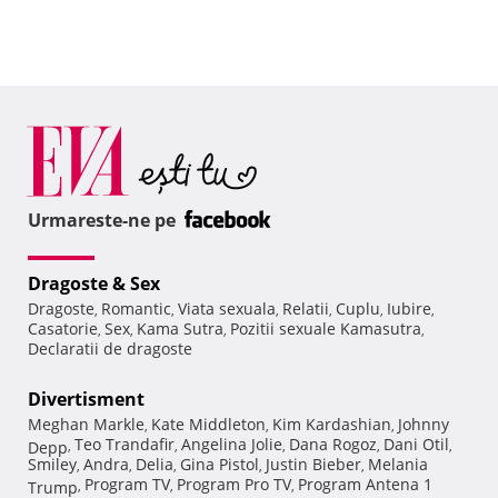
Urmareste-ne pe
Dragoste & Sex
Dragoste
Romantic
Viata sexuala
Relatii
Cuplu
Iubire
,
,
,
,
,
,
Casatorie
Sex
Kama Sutra
Pozitii sexuale Kamasutra
,
,
,
,
Declaratii de dragoste
Divertisment
Meghan Markle
Kate Middleton
Kim Kardashian
Johnny
,
,
,
Teo Trandafir
Angelina Jolie
Dana Rogoz
Dani Otil
Depp
,
,
,
,
,
Smiley
Andra
Delia
Gina Pistol
Justin Bieber
Melania
,
,
,
,
,
Program TV
Program Pro TV
Program Antena 1
Trump
,
,
,