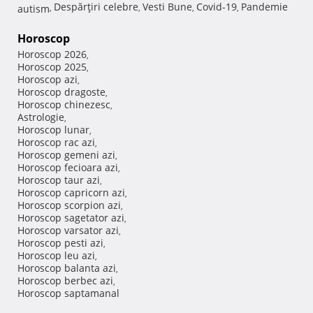
Despărţiri celebre
Vesti Bune
Covid-19
Pandemie
autism
,
,
,
,
Horoscop
Horoscop 2026
,
Horoscop 2025
,
Horoscop azi
,
Horoscop dragoste
,
Horoscop chinezesc
,
Astrologie
,
Horoscop lunar
,
Horoscop rac azi
,
Horoscop gemeni azi
,
Horoscop fecioara azi
,
Horoscop taur azi
,
Horoscop capricorn azi
,
Horoscop scorpion azi
,
Horoscop sagetator azi
,
Horoscop varsator azi
,
Horoscop pesti azi
,
Horoscop leu azi
,
Horoscop balanta azi
,
Horoscop berbec azi
,
Horoscop saptamanal