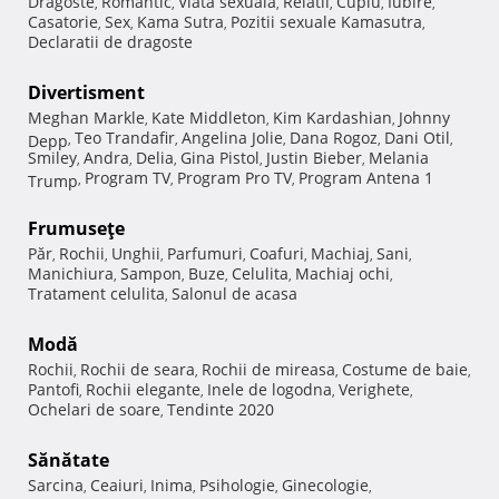
Dragoste
Romantic
Viata sexuala
Relatii
Cuplu
Iubire
,
,
,
,
,
,
Casatorie
Sex
Kama Sutra
Pozitii sexuale Kamasutra
,
,
,
,
Declaratii de dragoste
Divertisment
Meghan Markle
Kate Middleton
Kim Kardashian
Johnny
,
,
,
Teo Trandafir
Angelina Jolie
Dana Rogoz
Dani Otil
Depp
,
,
,
,
,
Smiley
Andra
Delia
Gina Pistol
Justin Bieber
Melania
,
,
,
,
,
Program TV
Program Pro TV
Program Antena 1
Trump
,
,
,
Frumuseţe
Păr
Rochii
Unghii
Parfumuri
Coafuri
Machiaj
Sani
,
,
,
,
,
,
,
Manichiura
Sampon
Buze
Celulita
Machiaj ochi
,
,
,
,
,
Tratament celulita
Salonul de acasa
,
Modă
Rochii
Rochii de seara
Rochii de mireasa
Costume de baie
,
,
,
,
Pantofi
Rochii elegante
Inele de logodna
Verighete
,
,
,
,
Ochelari de soare
Tendinte 2020
,
Sănătate
Sarcina
Ceaiuri
Inima
Psihologie
Ginecologie
,
,
,
,
,