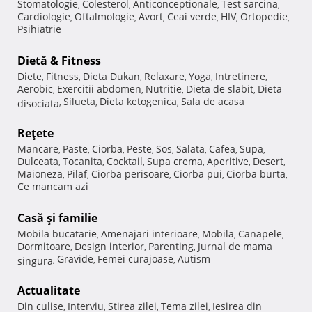
Stomatologie
Colesterol
Anticonceptionale
Test sarcina
,
,
,
,
Cardiologie
Oftalmologie
Avort
Ceai verde
HIV
Ortopedie
,
,
,
,
,
,
Psihiatrie
Dietă & Fitness
Diete
Fitness
Dieta Dukan
Relaxare
Yoga
Intretinere
,
,
,
,
,
,
Aerobic
Exercitii abdomen
Nutritie
Dieta de slabit
Dieta
,
,
,
,
Silueta
Dieta ketogenica
Sala de acasa
disociata
,
,
,
Reţete
Mancare
Paste
Ciorba
Peste
Sos
Salata
Cafea
Supa
,
,
,
,
,
,
,
,
Dulceata
Tocanita
Cocktail
Supa crema
Aperitive
Desert
,
,
,
,
,
,
Maioneza
Pilaf
Ciorba perisoare
Ciorba pui
Ciorba burta
,
,
,
,
,
Ce mancam azi
Casă şi familie
Mobila bucatarie
Amenajari interioare
Mobila
Canapele
,
,
,
,
Dormitoare
Design interior
Parenting
Jurnal de mama
,
,
,
Gravide
Femei curajoase
Autism
singura
,
,
,
Actualitate
Din culise
Interviu
Stirea zilei
Tema zilei
Iesirea din
,
,
,
,