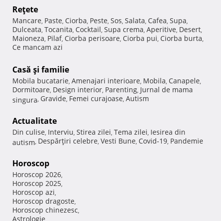
Reţete
Mancare
Paste
Ciorba
Peste
Sos
Salata
Cafea
Supa
,
,
,
,
,
,
,
,
Dulceata
Tocanita
Cocktail
Supa crema
Aperitive
Desert
,
,
,
,
,
,
Maioneza
Pilaf
Ciorba perisoare
Ciorba pui
Ciorba burta
,
,
,
,
,
Ce mancam azi
Casă şi familie
Mobila bucatarie
Amenajari interioare
Mobila
Canapele
,
,
,
,
Dormitoare
Design interior
Parenting
Jurnal de mama
,
,
,
Gravide
Femei curajoase
Autism
singura
,
,
,
Actualitate
Din culise
Interviu
Stirea zilei
Tema zilei
Iesirea din
,
,
,
,
Despărţiri celebre
Vesti Bune
Covid-19
Pandemie
autism
,
,
,
,
Horoscop
Horoscop 2026
,
Horoscop 2025
,
Horoscop azi
,
Horoscop dragoste
,
Horoscop chinezesc
,
Astrologie
,