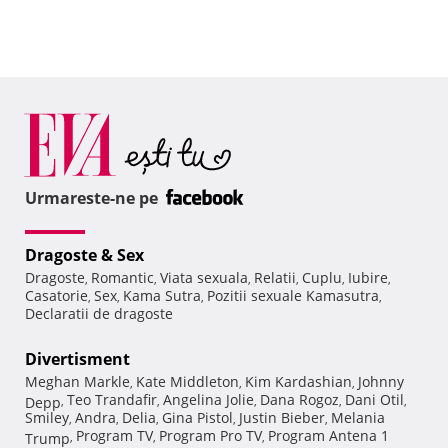
Urmareste-ne pe
Dragoste & Sex
Dragoste
Romantic
Viata sexuala
Relatii
Cuplu
Iubire
,
,
,
,
,
,
Casatorie
Sex
Kama Sutra
Pozitii sexuale Kamasutra
,
,
,
,
Declaratii de dragoste
Divertisment
Meghan Markle
Kate Middleton
Kim Kardashian
Johnny
,
,
,
Teo Trandafir
Angelina Jolie
Dana Rogoz
Dani Otil
Depp
,
,
,
,
,
Smiley
Andra
Delia
Gina Pistol
Justin Bieber
Melania
,
,
,
,
,
Program TV
Program Pro TV
Program Antena 1
Trump
,
,
,