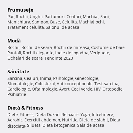
Frumuseţe
Păr
Rochii
Unghii
Parfumuri
Coafuri
Machiaj
Sani
,
,
,
,
,
,
,
Manichiura
Sampon
Buze
Celulita
Machiaj ochi
,
,
,
,
,
Tratament celulita
Salonul de acasa
,
Modă
Rochii
Rochii de seara
Rochii de mireasa
Costume de baie
,
,
,
,
Pantofi
Rochii elegante
Inele de logodna
Verighete
,
,
,
,
Ochelari de soare
Tendinte 2020
,
Sănătate
Sarcina
Ceaiuri
Inima
Psihologie
Ginecologie
,
,
,
,
,
Stomatologie
Colesterol
Anticonceptionale
Test sarcina
,
,
,
,
Cardiologie
Oftalmologie
Avort
Ceai verde
HIV
Ortopedie
,
,
,
,
,
,
Psihiatrie
Dietă & Fitness
Diete
Fitness
Dieta Dukan
Relaxare
Yoga
Intretinere
,
,
,
,
,
,
Aerobic
Exercitii abdomen
Nutritie
Dieta de slabit
Dieta
,
,
,
,
Silueta
Dieta ketogenica
Sala de acasa
disociata
,
,
,