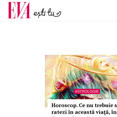
menopauză și când ar t
Carieră
la medic
Actualitate
ASTROLOGIE
Horoscop. Ce nu trebuie 
ratezi în această viaţă, în