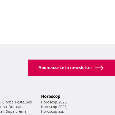
Aboneaza-te la newsletter
Horoscop
e
Ciorba
Peste
Sos
Horoscop 2026
,
,
,
,
,
Supa
Dulceata
Horoscop 2025
,
,
,
ail
Supa crema
Horoscop azi
,
,
,