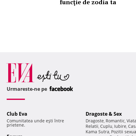
funcţie de zodia ta
Urmareste-ne pe
Club Eva
Dragoste & Sex
Comunitatea unde eşti între
Dragoste
Romantic
Viat
,
,
prietene.
Relatii
Cuplu
Iubire
Cas
,
,
,
Kama Sutra
Pozitii sexu
,