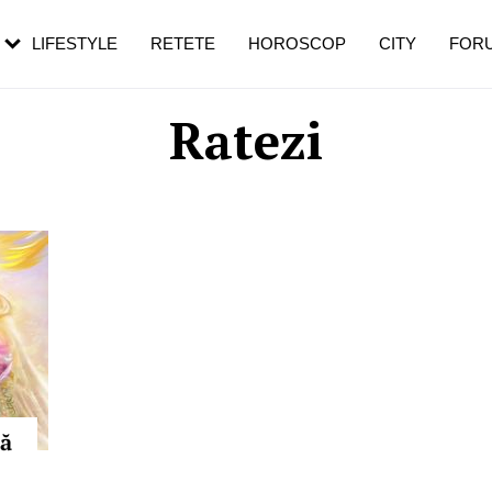
rebui să mergi
și 60 de ani. De ce te trezești mai des
pe măsură ce înaintezi în vârstă
LIFESTYLE
RETETE
HOROSCOP
CITY
FOR
Ratezi
să