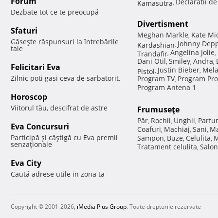
Forum
Declaratii d
Kamasutra
,
Dezbate tot ce te preocupă
Divertisment
Sfaturi
Meghan Markle
Kate Mi
,
Găseşte răspunsuri la întrebările
Johnny Dep
Kardashian
,
tale
Angelina Jolie
Trandafir
,
,
Dani Otil
Smiley
Andra
,
,
,
Felicitari Eva
Justin Bieber
Mela
Pistol
,
,
Zilnic poti gasi ceva de sarbatorit.
Program TV
Program Pro
,
Program Antena 1
Horoscop
Viitorul tău, descifrat de astre
Frumuseţe
Păr
Rochii
Unghii
Parfu
,
,
,
Eva Concursuri
Coafuri
Machiaj
Sani
Ma
,
,
,
Participă şi câştigă cu Eva premii
Sampon
Buze
Celulita
M
,
,
,
senzaţionale
Tratament celulita
Salon
,
Eva City
Caută adrese utile in zona ta
Copyright © 2001-2026,
iMedia Plus Group
. Toate drepturile rezervate