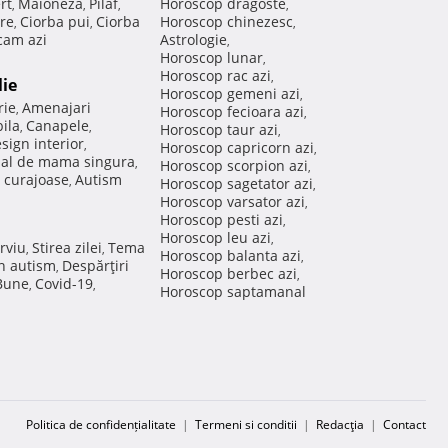
rt
Maioneza
Pilaf
Horoscop dragoste
,
,
,
,
re
Ciorba pui
Ciorba
Horoscop chinezesc
,
,
,
am azi
Astrologie
,
Horoscop lunar
,
Horoscop rac azi
,
lie
Horoscop gemeni azi
,
rie
Amenajari
,
Horoscop fecioara azi
,
ila
Canapele
,
,
Horoscop taur azi
,
sign interior
,
Horoscop capricorn azi
,
nal de mama singura
,
Horoscop scorpion azi
,
 curajoase
Autism
,
Horoscop sagetator azi
,
Horoscop varsator azi
,
Horoscop pesti azi
,
Horoscop leu azi
,
rviu
Stirea zilei
Tema
,
,
Horoscop balanta azi
,
in autism
Despărţiri
,
Horoscop berbec azi
,
 Bune
Covid-19
,
,
Horoscop saptamanal
Politica de confidențialitate
|
Termeni si conditii
|
Redacţia
|
Contact