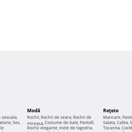
Modă
Reţete
a sexuala
Rochii
Rochii de seara
Rochii de
Mancare
Past
,
,
,
,
atorie
Sex
Costume de baie
Pantofi
Salata
Cafea
,
,
mireasa
,
,
,
,
,
ale
Rochii elegante
Inele de logodna
Tocanita
Cockt
,
,
,