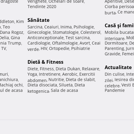
e dragoste
Verighete
Ochelari de soare
Aperitive
Dese
,
,
,
Tendinte 2020
Ciorba perisoa
Ce manc
burta
,
Sănătate
ddleton
Kim
,
Casă şi fami
p
Teo
Sarcina
Ceaiuri
Inima
Psihologie
,
,
,
,
,
Dana Rogoz
Ginecologie
Stomatologie
Colesterol
Mobila bucata
,
,
,
,
Delia
Gina
Anticonceptionale
Test sarcina
Mob
,
,
,
interioare
,
nia Trump
Cardiologie
Oftalmologie
Avort
Ceai
Dormitoare
De
,
,
,
,
,
 TV
HIV
Ortopedie
Psihiatrie
Parenting
Jur
,
verde
,
,
,
,
Gravide
Femei
,
Dietă & Fitness
Actualitate
Diete
Fitness
Dieta Dukan
Relaxare
,
,
,
,
muri
Yoga
Intretinere
Aerobic
Exercitii
Din culise
Inte
,
,
,
,
,
nichiura
Nutritie
Dieta de slabit
Iesirea d
,
abdomen
,
,
,
zilei
,
achiaj ochi
Dieta disociata
Silueta
Dieta
Vesti
,
,
,
celebre
,
ul de acasa
Sala de acasa
Pandemie
ketogenica
,