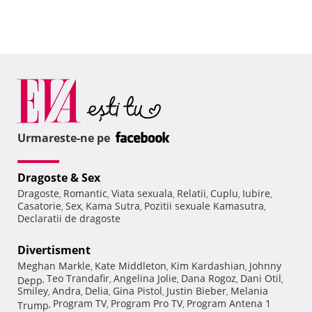
Urmareste-ne pe
Dragoste & Sex
Dragoste
Romantic
Viata sexuala
Relatii
Cuplu
Iubire
,
,
,
,
,
,
Casatorie
Sex
Kama Sutra
Pozitii sexuale Kamasutra
,
,
,
,
Declaratii de dragoste
Divertisment
Meghan Markle
Kate Middleton
Kim Kardashian
Johnny
,
,
,
Teo Trandafir
Angelina Jolie
Dana Rogoz
Dani Otil
Depp
,
,
,
,
,
Smiley
Andra
Delia
Gina Pistol
Justin Bieber
Melania
,
,
,
,
,
Program TV
Program Pro TV
Program Antena 1
Trump
,
,
,