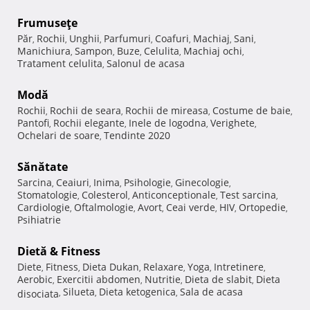
Frumuseţe
Păr
Rochii
Unghii
Parfumuri
Coafuri
Machiaj
Sani
,
,
,
,
,
,
,
Manichiura
Sampon
Buze
Celulita
Machiaj ochi
,
,
,
,
,
Tratament celulita
Salonul de acasa
,
Modă
Rochii
Rochii de seara
Rochii de mireasa
Costume de baie
,
,
,
,
Pantofi
Rochii elegante
Inele de logodna
Verighete
,
,
,
,
Ochelari de soare
Tendinte 2020
,
Sănătate
Sarcina
Ceaiuri
Inima
Psihologie
Ginecologie
,
,
,
,
,
Stomatologie
Colesterol
Anticonceptionale
Test sarcina
,
,
,
,
Cardiologie
Oftalmologie
Avort
Ceai verde
HIV
Ortopedie
,
,
,
,
,
,
Psihiatrie
Dietă & Fitness
Diete
Fitness
Dieta Dukan
Relaxare
Yoga
Intretinere
,
,
,
,
,
,
Aerobic
Exercitii abdomen
Nutritie
Dieta de slabit
Dieta
,
,
,
,
Silueta
Dieta ketogenica
Sala de acasa
disociata
,
,
,