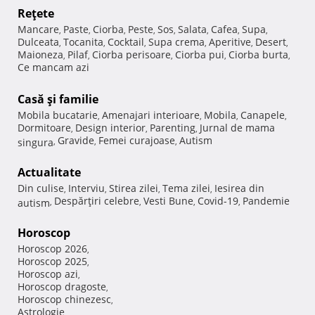
Reţete
Mancare
Paste
Ciorba
Peste
Sos
Salata
Cafea
Supa
,
,
,
,
,
,
,
,
Dulceata
Tocanita
Cocktail
Supa crema
Aperitive
Desert
,
,
,
,
,
,
Maioneza
Pilaf
Ciorba perisoare
Ciorba pui
Ciorba burta
,
,
,
,
,
Ce mancam azi
Casă şi familie
Mobila bucatarie
Amenajari interioare
Mobila
Canapele
,
,
,
,
Dormitoare
Design interior
Parenting
Jurnal de mama
,
,
,
Gravide
Femei curajoase
Autism
singura
,
,
,
Actualitate
Din culise
Interviu
Stirea zilei
Tema zilei
Iesirea din
,
,
,
,
Despărţiri celebre
Vesti Bune
Covid-19
Pandemie
autism
,
,
,
,
Horoscop
Horoscop 2026
,
Horoscop 2025
,
Horoscop azi
,
Horoscop dragoste
,
Horoscop chinezesc
,
Astrologie
,