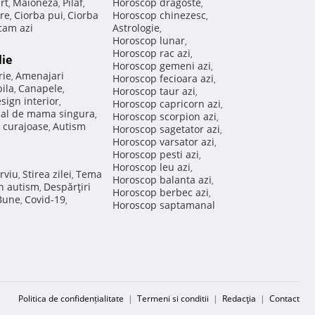
rt
Maioneza
Pilaf
Horoscop dragoste
,
,
,
,
re
Ciorba pui
Ciorba
Horoscop chinezesc
,
,
,
am azi
Astrologie
,
Horoscop lunar
,
Horoscop rac azi
,
lie
Horoscop gemeni azi
,
rie
Amenajari
,
Horoscop fecioara azi
,
ila
Canapele
,
,
Horoscop taur azi
,
sign interior
,
Horoscop capricorn azi
,
nal de mama singura
,
Horoscop scorpion azi
,
 curajoase
Autism
,
Horoscop sagetator azi
,
Horoscop varsator azi
,
Horoscop pesti azi
,
Horoscop leu azi
,
rviu
Stirea zilei
Tema
,
,
Horoscop balanta azi
,
in autism
Despărţiri
,
Horoscop berbec azi
,
 Bune
Covid-19
,
,
Horoscop saptamanal
Politica de confidențialitate
|
Termeni si conditii
|
Redacţia
|
Contact