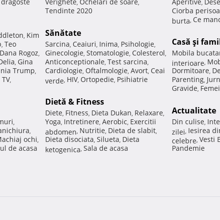
e dragoste
Verighete
Ochelari de soare
Aperitive
Dese
,
,
,
Tendinte 2020
Ciorba perisoa
Ce manc
burta
,
Sănătate
ddleton
Kim
,
Casă şi fami
p
Teo
Sarcina
Ceaiuri
Inima
Psihologie
,
,
,
,
,
Dana Rogoz
Ginecologie
Stomatologie
Colesterol
Mobila bucata
,
,
,
,
Delia
Gina
Anticonceptionale
Test sarcina
Mob
,
,
,
interioare
,
nia Trump
Cardiologie
Oftalmologie
Avort
Ceai
Dormitoare
De
,
,
,
,
,
 TV
HIV
Ortopedie
Psihiatrie
Parenting
Jur
,
verde
,
,
,
,
Gravide
Femei
,
Dietă & Fitness
Actualitate
Diete
Fitness
Dieta Dukan
Relaxare
,
,
,
,
muri
Yoga
Intretinere
Aerobic
Exercitii
Din culise
Inte
,
,
,
,
,
nichiura
Nutritie
Dieta de slabit
Iesirea d
,
abdomen
,
,
,
zilei
,
achiaj ochi
Dieta disociata
Silueta
Dieta
Vesti
,
,
,
celebre
,
ul de acasa
Sala de acasa
Pandemie
ketogenica
,