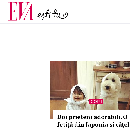
și 60 de ani. De ce te t
Carieră
pe măsură ce înaintez
Actualitate
COPII
Doi prieteni adorabili. O
fetiță din Japonia și cățel