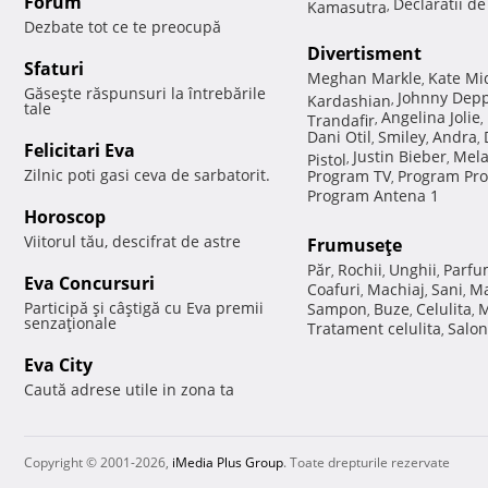
Forum
Declaratii d
Kamasutra
,
Dezbate tot ce te preocupă
Divertisment
Sfaturi
Meghan Markle
Kate Mi
,
Găseşte răspunsuri la întrebările
Johnny Dep
Kardashian
,
tale
Angelina Jolie
Trandafir
,
,
Dani Otil
Smiley
Andra
,
,
,
Felicitari Eva
Justin Bieber
Mela
Pistol
,
,
Zilnic poti gasi ceva de sarbatorit.
Program TV
Program Pro
,
Program Antena 1
Horoscop
Viitorul tău, descifrat de astre
Frumuseţe
Păr
Rochii
Unghii
Parfu
,
,
,
Eva Concursuri
Coafuri
Machiaj
Sani
Ma
,
,
,
Participă şi câştigă cu Eva premii
Sampon
Buze
Celulita
M
,
,
,
senzaţionale
Tratament celulita
Salon
,
Eva City
Caută adrese utile in zona ta
Copyright © 2001-2026,
iMedia Plus Group
. Toate drepturile rezervate