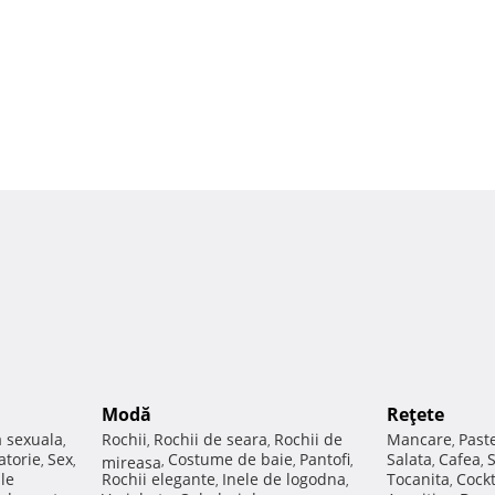
Modă
Reţete
a sexuala
Rochii
Rochii de seara
Rochii de
Mancare
Past
,
,
,
,
atorie
Sex
Costume de baie
Pantofi
Salata
Cafea
,
,
mireasa
,
,
,
,
,
ale
Rochii elegante
Inele de logodna
Tocanita
Cockt
,
,
,