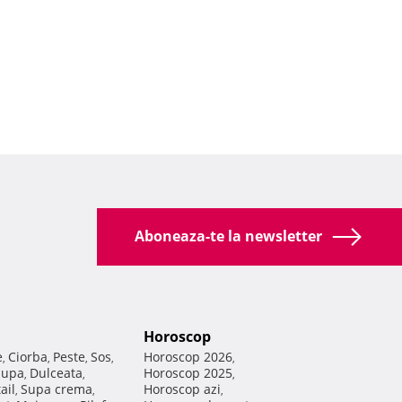
Aboneaza-te la newsletter
Horoscop
e
Ciorba
Peste
Sos
Horoscop 2026
,
,
,
,
,
Supa
Dulceata
Horoscop 2025
,
,
,
ail
Supa crema
Horoscop azi
,
,
,