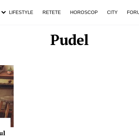
rezești mai des
Cât durează, cum te pregătești și cât
i în vârstă
de dureroasă este investigația
LIFESTYLE
RETETE
HOROSCOP
CITY
FOR
Pudel
ul