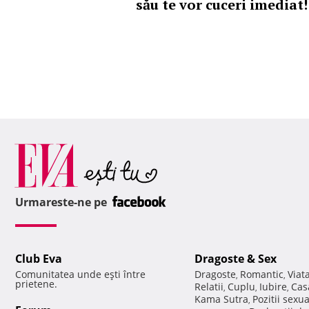
său te vor cuceri imediat!
Urmareste-ne pe
Club Eva
Dragoste & Sex
Comunitatea unde eşti între
Dragoste
Romantic
Viat
,
,
prietene.
Relatii
Cuplu
Iubire
Cas
,
,
,
Kama Sutra
Pozitii sexu
,