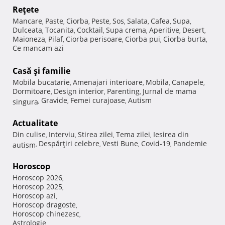
Reţete
Mancare
Paste
Ciorba
Peste
Sos
Salata
Cafea
Supa
,
,
,
,
,
,
,
,
Dulceata
Tocanita
Cocktail
Supa crema
Aperitive
Desert
,
,
,
,
,
,
Maioneza
Pilaf
Ciorba perisoare
Ciorba pui
Ciorba burta
,
,
,
,
,
Ce mancam azi
Casă şi familie
Mobila bucatarie
Amenajari interioare
Mobila
Canapele
,
,
,
,
Dormitoare
Design interior
Parenting
Jurnal de mama
,
,
,
Gravide
Femei curajoase
Autism
singura
,
,
,
Actualitate
Din culise
Interviu
Stirea zilei
Tema zilei
Iesirea din
,
,
,
,
Despărţiri celebre
Vesti Bune
Covid-19
Pandemie
autism
,
,
,
,
Horoscop
Horoscop 2026
,
Horoscop 2025
,
Horoscop azi
,
Horoscop dragoste
,
Horoscop chinezesc
,
Astrologie
,