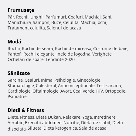
Frumuseţe
Păr
Rochii
Unghii
Parfumuri
Coafuri
Machiaj
Sani
,
,
,
,
,
,
,
Manichiura
Sampon
Buze
Celulita
Machiaj ochi
,
,
,
,
,
Tratament celulita
Salonul de acasa
,
Modă
Rochii
Rochii de seara
Rochii de mireasa
Costume de baie
,
,
,
,
Pantofi
Rochii elegante
Inele de logodna
Verighete
,
,
,
,
Ochelari de soare
Tendinte 2020
,
Sănătate
Sarcina
Ceaiuri
Inima
Psihologie
Ginecologie
,
,
,
,
,
Stomatologie
Colesterol
Anticonceptionale
Test sarcina
,
,
,
,
Cardiologie
Oftalmologie
Avort
Ceai verde
HIV
Ortopedie
,
,
,
,
,
,
Psihiatrie
Dietă & Fitness
Diete
Fitness
Dieta Dukan
Relaxare
Yoga
Intretinere
,
,
,
,
,
,
Aerobic
Exercitii abdomen
Nutritie
Dieta de slabit
Dieta
,
,
,
,
Silueta
Dieta ketogenica
Sala de acasa
disociata
,
,
,