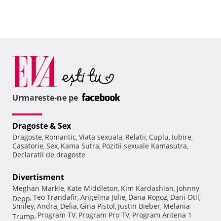
Urmareste-ne pe
Dragoste & Sex
Dragoste
Romantic
Viata sexuala
Relatii
Cuplu
Iubire
,
,
,
,
,
,
Casatorie
Sex
Kama Sutra
Pozitii sexuale Kamasutra
,
,
,
,
Declaratii de dragoste
Divertisment
Meghan Markle
Kate Middleton
Kim Kardashian
Johnny
,
,
,
Teo Trandafir
Angelina Jolie
Dana Rogoz
Dani Otil
Depp
,
,
,
,
,
Smiley
Andra
Delia
Gina Pistol
Justin Bieber
Melania
,
,
,
,
,
Program TV
Program Pro TV
Program Antena 1
Trump
,
,
,