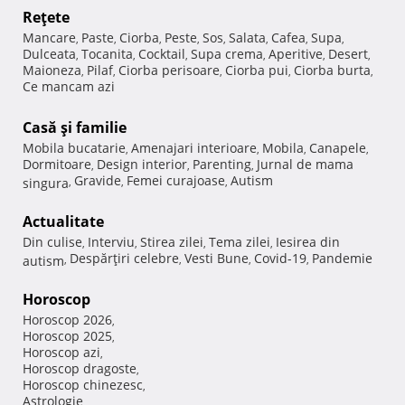
Reţete
Mancare
Paste
Ciorba
Peste
Sos
Salata
Cafea
Supa
,
,
,
,
,
,
,
,
Dulceata
Tocanita
Cocktail
Supa crema
Aperitive
Desert
,
,
,
,
,
,
Maioneza
Pilaf
Ciorba perisoare
Ciorba pui
Ciorba burta
,
,
,
,
,
Ce mancam azi
Casă şi familie
Mobila bucatarie
Amenajari interioare
Mobila
Canapele
,
,
,
,
Dormitoare
Design interior
Parenting
Jurnal de mama
,
,
,
Gravide
Femei curajoase
Autism
singura
,
,
,
Actualitate
Din culise
Interviu
Stirea zilei
Tema zilei
Iesirea din
,
,
,
,
Despărţiri celebre
Vesti Bune
Covid-19
Pandemie
autism
,
,
,
,
Horoscop
Horoscop 2026
,
Horoscop 2025
,
Horoscop azi
,
Horoscop dragoste
,
Horoscop chinezesc
,
Astrologie
,