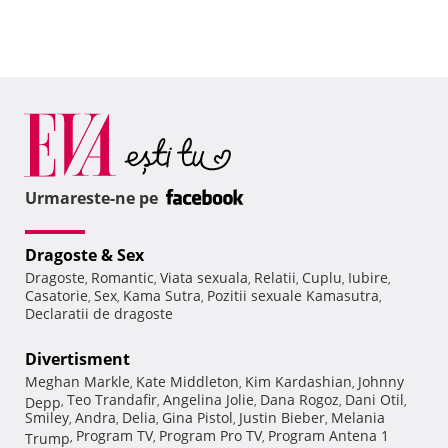
Urmareste-ne pe
Dragoste & Sex
Dragoste
Romantic
Viata sexuala
Relatii
Cuplu
Iubire
,
,
,
,
,
,
Casatorie
Sex
Kama Sutra
Pozitii sexuale Kamasutra
,
,
,
,
Declaratii de dragoste
Divertisment
Meghan Markle
Kate Middleton
Kim Kardashian
Johnny
,
,
,
Teo Trandafir
Angelina Jolie
Dana Rogoz
Dani Otil
Depp
,
,
,
,
,
Smiley
Andra
Delia
Gina Pistol
Justin Bieber
Melania
,
,
,
,
,
Program TV
Program Pro TV
Program Antena 1
Trump
,
,
,