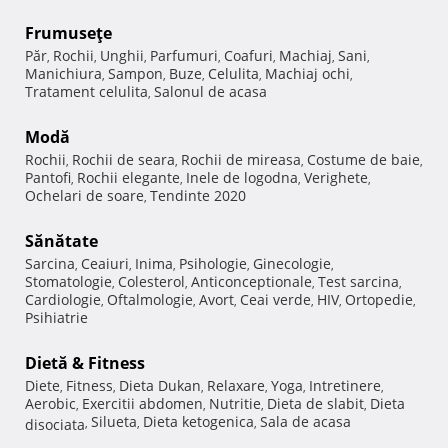
Frumuseţe
Păr
Rochii
Unghii
Parfumuri
Coafuri
Machiaj
Sani
,
,
,
,
,
,
,
Manichiura
Sampon
Buze
Celulita
Machiaj ochi
,
,
,
,
,
Tratament celulita
Salonul de acasa
,
Modă
Rochii
Rochii de seara
Rochii de mireasa
Costume de baie
,
,
,
,
Pantofi
Rochii elegante
Inele de logodna
Verighete
,
,
,
,
Ochelari de soare
Tendinte 2020
,
Sănătate
Sarcina
Ceaiuri
Inima
Psihologie
Ginecologie
,
,
,
,
,
Stomatologie
Colesterol
Anticonceptionale
Test sarcina
,
,
,
,
Cardiologie
Oftalmologie
Avort
Ceai verde
HIV
Ortopedie
,
,
,
,
,
,
Psihiatrie
Dietă & Fitness
Diete
Fitness
Dieta Dukan
Relaxare
Yoga
Intretinere
,
,
,
,
,
,
Aerobic
Exercitii abdomen
Nutritie
Dieta de slabit
Dieta
,
,
,
,
Silueta
Dieta ketogenica
Sala de acasa
disociata
,
,
,