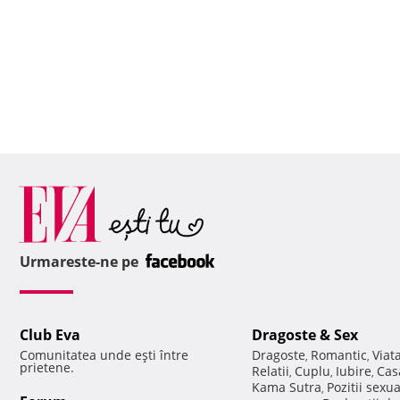
Urmareste-ne pe
Club Eva
Dragoste & Sex
Comunitatea unde eşti între
Dragoste
Romantic
Viat
,
,
prietene.
Relatii
Cuplu
Iubire
Cas
,
,
,
Kama Sutra
Pozitii sexu
,