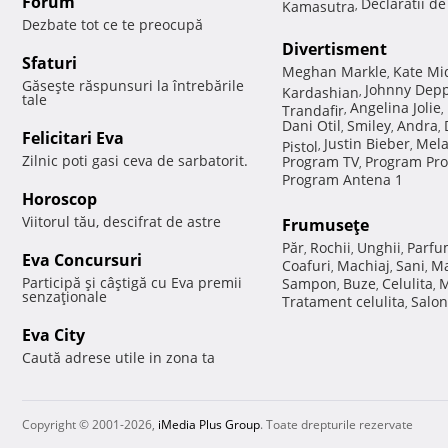
Forum
Declaratii d
Kamasutra
,
Dezbate tot ce te preocupă
Divertisment
Sfaturi
Meghan Markle
Kate Mi
,
Găseşte răspunsuri la întrebările
Johnny Dep
Kardashian
,
tale
Angelina Jolie
Trandafir
,
,
Dani Otil
Smiley
Andra
,
,
,
Felicitari Eva
Justin Bieber
Mela
Pistol
,
,
Zilnic poti gasi ceva de sarbatorit.
Program TV
Program Pro
,
Program Antena 1
Horoscop
Viitorul tău, descifrat de astre
Frumuseţe
Păr
Rochii
Unghii
Parfu
,
,
,
Eva Concursuri
Coafuri
Machiaj
Sani
Ma
,
,
,
Participă şi câştigă cu Eva premii
Sampon
Buze
Celulita
M
,
,
,
senzaţionale
Tratament celulita
Salon
,
Eva City
Caută adrese utile in zona ta
Copyright © 2001-2026,
iMedia Plus Group
. Toate drepturile rezervate