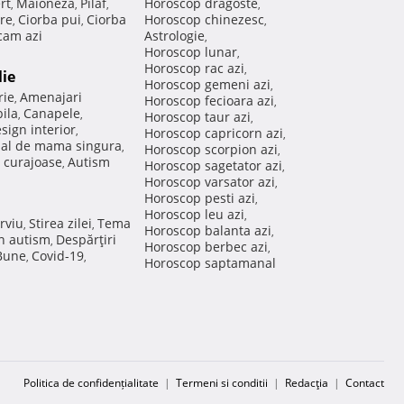
rt
Maioneza
Pilaf
Horoscop dragoste
,
,
,
,
re
Ciorba pui
Ciorba
Horoscop chinezesc
,
,
,
am azi
Astrologie
,
Horoscop lunar
,
Horoscop rac azi
,
lie
Horoscop gemeni azi
,
rie
Amenajari
,
Horoscop fecioara azi
,
ila
Canapele
,
,
Horoscop taur azi
,
sign interior
,
Horoscop capricorn azi
,
nal de mama singura
,
Horoscop scorpion azi
,
 curajoase
Autism
,
Horoscop sagetator azi
,
Horoscop varsator azi
,
Horoscop pesti azi
,
Horoscop leu azi
,
rviu
Stirea zilei
Tema
,
,
Horoscop balanta azi
,
in autism
Despărţiri
,
Horoscop berbec azi
,
 Bune
Covid-19
,
,
Horoscop saptamanal
Politica de confidențialitate
|
Termeni si conditii
|
Redacţia
|
Contact