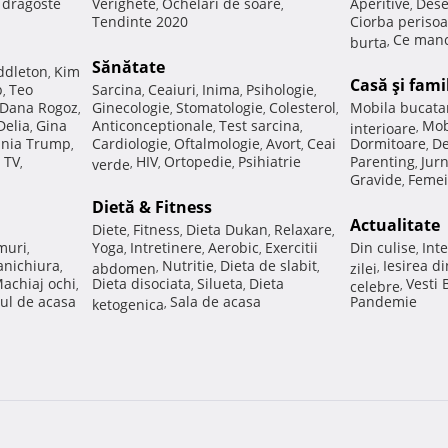
e dragoste
Verighete
Ochelari de soare
Aperitive
Dese
,
,
,
Tendinte 2020
Ciorba perisoa
Ce manc
burta
,
Sănătate
ddleton
Kim
,
Casă şi fami
p
Teo
Sarcina
Ceaiuri
Inima
Psihologie
,
,
,
,
,
Dana Rogoz
Ginecologie
Stomatologie
Colesterol
Mobila bucata
,
,
,
,
Delia
Gina
Anticonceptionale
Test sarcina
Mob
,
,
,
interioare
,
nia Trump
Cardiologie
Oftalmologie
Avort
Ceai
Dormitoare
De
,
,
,
,
,
 TV
HIV
Ortopedie
Psihiatrie
Parenting
Jur
,
verde
,
,
,
,
Gravide
Femei
,
Dietă & Fitness
Actualitate
Diete
Fitness
Dieta Dukan
Relaxare
,
,
,
,
muri
Yoga
Intretinere
Aerobic
Exercitii
Din culise
Inte
,
,
,
,
,
nichiura
Nutritie
Dieta de slabit
Iesirea d
,
abdomen
,
,
,
zilei
,
achiaj ochi
Dieta disociata
Silueta
Dieta
Vesti
,
,
,
celebre
,
ul de acasa
Sala de acasa
Pandemie
ketogenica
,