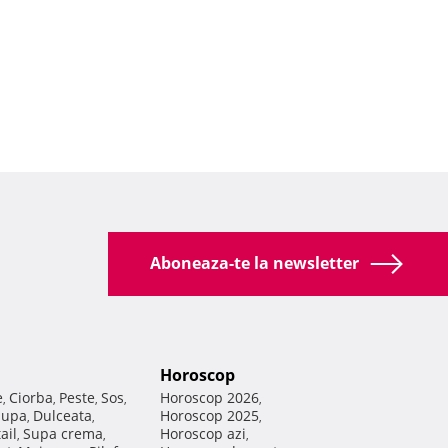
Aboneaza-te la newsletter
Horoscop
e
Ciorba
Peste
Sos
Horoscop 2026
,
,
,
,
,
Supa
Dulceata
Horoscop 2025
,
,
,
ail
Supa crema
Horoscop azi
,
,
,