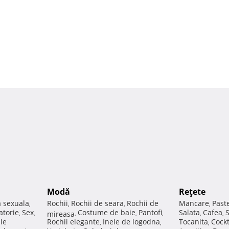
Modă
Reţete
a sexuala
Rochii
Rochii de seara
Rochii de
Mancare
Past
,
,
,
,
atorie
Sex
Costume de baie
Pantofi
Salata
Cafea
,
,
mireasa
,
,
,
,
,
ale
Rochii elegante
Inele de logodna
Tocanita
Cockt
,
,
,