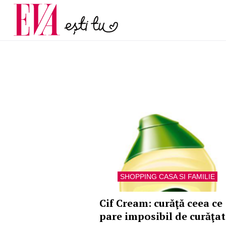
și 60 de ani. De ce te t
Carieră
pe măsură ce înaintez
Actualitate
SHOPPING CASA SI FAMILIE
Cif Cream: curăţă ceea ce
pare imposibil de curăţat