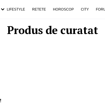
rezești mai des
Cât durează, cum te pregătești și cât
i în vârstă
de dureroasă este investigația
LIFESTYLE
RETETE
HOROSCOP
CITY
FOR
Produs de curatat
!