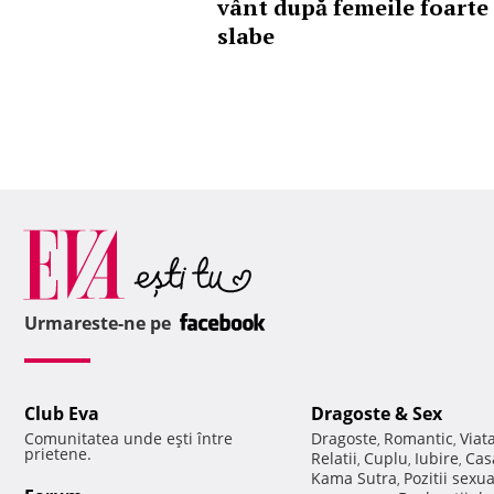
vânt după femeile foarte
slabe
Urmareste-ne pe
Club Eva
Dragoste & Sex
Comunitatea unde eşti între
Dragoste
Romantic
Viat
,
,
prietene.
Relatii
Cuplu
Iubire
Cas
,
,
,
Kama Sutra
Pozitii sexu
,