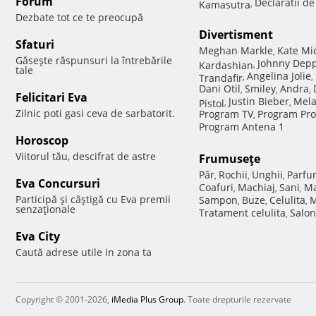
Forum
Declaratii d
Kamasutra
,
Dezbate tot ce te preocupă
Divertisment
Sfaturi
Meghan Markle
Kate Mi
,
Găseşte răspunsuri la întrebările
Johnny Dep
Kardashian
,
tale
Angelina Jolie
Trandafir
,
,
Dani Otil
Smiley
Andra
,
,
,
Felicitari Eva
Justin Bieber
Mela
Pistol
,
,
Zilnic poti gasi ceva de sarbatorit.
Program TV
Program Pro
,
Program Antena 1
Horoscop
Viitorul tău, descifrat de astre
Frumuseţe
Păr
Rochii
Unghii
Parfu
,
,
,
Eva Concursuri
Coafuri
Machiaj
Sani
Ma
,
,
,
Participă şi câştigă cu Eva premii
Sampon
Buze
Celulita
M
,
,
,
senzaţionale
Tratament celulita
Salon
,
Eva City
Caută adrese utile in zona ta
Copyright © 2001-2026,
iMedia Plus Group
. Toate drepturile rezervate