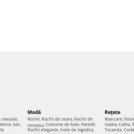
Modă
Reţete
a sexuala
Rochii
Rochii de seara
Rochii de
Mancare
Past
,
,
,
,
atorie
Sex
Costume de baie
Pantofi
Salata
Cafea
,
,
mireasa
,
,
,
,
,
ale
Rochii elegante
Inele de logodna
Tocanita
Cockt
,
,
,