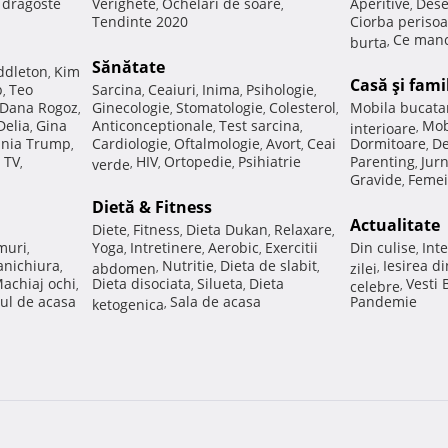
e dragoste
Verighete
Ochelari de soare
Aperitive
Dese
,
,
,
Tendinte 2020
Ciorba perisoa
Ce manc
burta
,
Sănătate
ddleton
Kim
,
Casă şi fami
p
Teo
Sarcina
Ceaiuri
Inima
Psihologie
,
,
,
,
,
Dana Rogoz
Ginecologie
Stomatologie
Colesterol
Mobila bucata
,
,
,
,
Delia
Gina
Anticonceptionale
Test sarcina
Mob
,
,
,
interioare
,
nia Trump
Cardiologie
Oftalmologie
Avort
Ceai
Dormitoare
De
,
,
,
,
,
 TV
HIV
Ortopedie
Psihiatrie
Parenting
Jur
,
verde
,
,
,
,
Gravide
Femei
,
Dietă & Fitness
Actualitate
Diete
Fitness
Dieta Dukan
Relaxare
,
,
,
,
muri
Yoga
Intretinere
Aerobic
Exercitii
Din culise
Inte
,
,
,
,
,
nichiura
Nutritie
Dieta de slabit
Iesirea d
,
abdomen
,
,
,
zilei
,
achiaj ochi
Dieta disociata
Silueta
Dieta
Vesti
,
,
,
celebre
,
ul de acasa
Sala de acasa
Pandemie
ketogenica
,