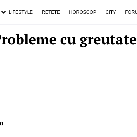
rezești mai des
Cât durează, cum te pregătești și cât
i în vârstă
de dureroasă este investigația
LIFESTYLE
RETETE
HOROSCOP
CITY
FOR
robleme cu greutat
ru