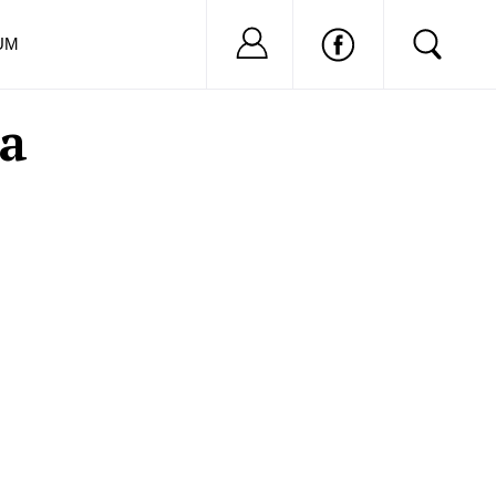
Nu ai cont?
Inregistreaza-
UM
ea