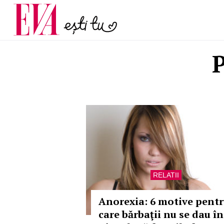
și 60 de ani. De ce te t
Carieră
pe măsură ce înaintez
Actualitate
P
RELATII
Anorexia: 6 motive pent
care bărbaţii nu se dau în