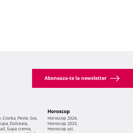
Aboneaza-te la newsletter
Horoscop
e
Ciorba
Peste
Sos
Horoscop 2026
,
,
,
,
,
Supa
Dulceata
Horoscop 2025
,
,
,
ail
Supa crema
Horoscop azi
,
,
,