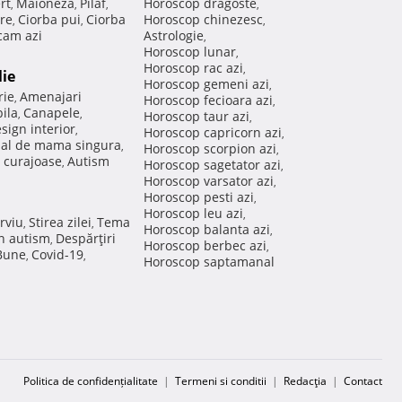
rt
Maioneza
Pilaf
Horoscop dragoste
,
,
,
,
re
Ciorba pui
Ciorba
Horoscop chinezesc
,
,
,
am azi
Astrologie
,
Horoscop lunar
,
Horoscop rac azi
,
lie
Horoscop gemeni azi
,
rie
Amenajari
,
Horoscop fecioara azi
,
ila
Canapele
,
,
Horoscop taur azi
,
sign interior
,
Horoscop capricorn azi
,
nal de mama singura
,
Horoscop scorpion azi
,
 curajoase
Autism
,
Horoscop sagetator azi
,
Horoscop varsator azi
,
Horoscop pesti azi
,
Horoscop leu azi
,
rviu
Stirea zilei
Tema
,
,
Horoscop balanta azi
,
in autism
Despărţiri
,
Horoscop berbec azi
,
 Bune
Covid-19
,
,
Horoscop saptamanal
Politica de confidențialitate
|
Termeni si conditii
|
Redacţia
|
Contact