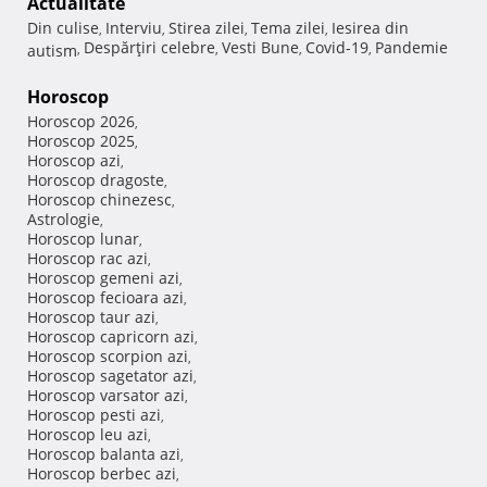
Actualitate
Din culise
Interviu
Stirea zilei
Tema zilei
Iesirea din
,
,
,
,
Despărţiri celebre
Vesti Bune
Covid-19
Pandemie
autism
,
,
,
,
Horoscop
Horoscop 2026
,
Horoscop 2025
,
Horoscop azi
,
Horoscop dragoste
,
Horoscop chinezesc
,
Astrologie
,
Horoscop lunar
,
Horoscop rac azi
,
Horoscop gemeni azi
,
Horoscop fecioara azi
,
Horoscop taur azi
,
Horoscop capricorn azi
,
Horoscop scorpion azi
,
Horoscop sagetator azi
,
Horoscop varsator azi
,
Horoscop pesti azi
,
Horoscop leu azi
,
Horoscop balanta azi
,
Horoscop berbec azi
,