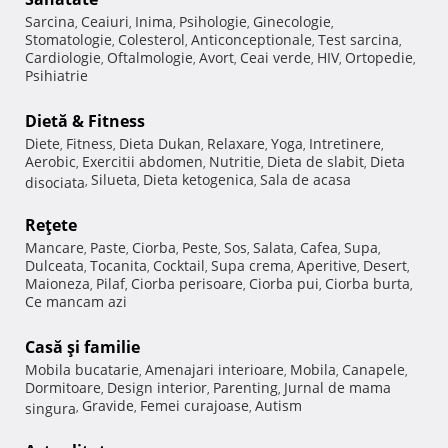
Sarcina
Ceaiuri
Inima
Psihologie
Ginecologie
,
,
,
,
,
Stomatologie
Colesterol
Anticonceptionale
Test sarcina
,
,
,
,
Cardiologie
Oftalmologie
Avort
Ceai verde
HIV
Ortopedie
,
,
,
,
,
,
Psihiatrie
Dietă & Fitness
Diete
Fitness
Dieta Dukan
Relaxare
Yoga
Intretinere
,
,
,
,
,
,
Aerobic
Exercitii abdomen
Nutritie
Dieta de slabit
Dieta
,
,
,
,
Silueta
Dieta ketogenica
Sala de acasa
disociata
,
,
,
Reţete
Mancare
Paste
Ciorba
Peste
Sos
Salata
Cafea
Supa
,
,
,
,
,
,
,
,
Dulceata
Tocanita
Cocktail
Supa crema
Aperitive
Desert
,
,
,
,
,
,
Maioneza
Pilaf
Ciorba perisoare
Ciorba pui
Ciorba burta
,
,
,
,
,
Ce mancam azi
Casă şi familie
Mobila bucatarie
Amenajari interioare
Mobila
Canapele
,
,
,
,
Dormitoare
Design interior
Parenting
Jurnal de mama
,
,
,
Gravide
Femei curajoase
Autism
singura
,
,
,