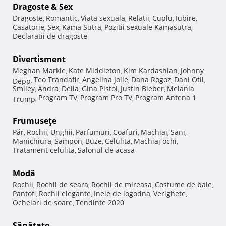
Dragoste & Sex
Dragoste
Romantic
Viata sexuala
Relatii
Cuplu
Iubire
,
,
,
,
,
,
Casatorie
Sex
Kama Sutra
Pozitii sexuale Kamasutra
,
,
,
,
Declaratii de dragoste
Divertisment
Meghan Markle
Kate Middleton
Kim Kardashian
Johnny
,
,
,
Teo Trandafir
Angelina Jolie
Dana Rogoz
Dani Otil
Depp
,
,
,
,
,
Smiley
Andra
Delia
Gina Pistol
Justin Bieber
Melania
,
,
,
,
,
Program TV
Program Pro TV
Program Antena 1
Trump
,
,
,
Frumuseţe
Păr
Rochii
Unghii
Parfumuri
Coafuri
Machiaj
Sani
,
,
,
,
,
,
,
Manichiura
Sampon
Buze
Celulita
Machiaj ochi
,
,
,
,
,
Tratament celulita
Salonul de acasa
,
Modă
Rochii
Rochii de seara
Rochii de mireasa
Costume de baie
,
,
,
,
Pantofi
Rochii elegante
Inele de logodna
Verighete
,
,
,
,
Ochelari de soare
Tendinte 2020
,
Sănătate