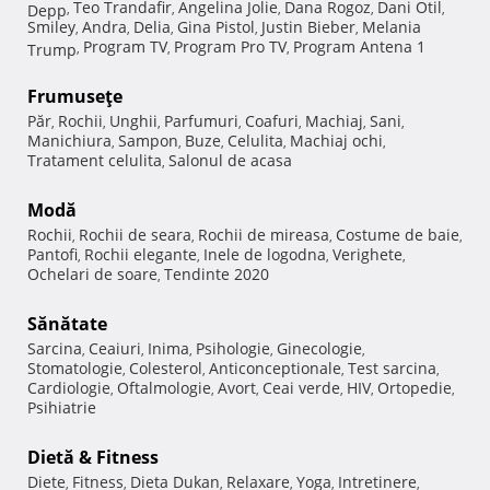
Teo Trandafir
Angelina Jolie
Dana Rogoz
Dani Otil
Depp
,
,
,
,
,
Smiley
Andra
Delia
Gina Pistol
Justin Bieber
Melania
,
,
,
,
,
Program TV
Program Pro TV
Program Antena 1
Trump
,
,
,
Frumuseţe
Păr
Rochii
Unghii
Parfumuri
Coafuri
Machiaj
Sani
,
,
,
,
,
,
,
Manichiura
Sampon
Buze
Celulita
Machiaj ochi
,
,
,
,
,
Tratament celulita
Salonul de acasa
,
Modă
Rochii
Rochii de seara
Rochii de mireasa
Costume de baie
,
,
,
,
Pantofi
Rochii elegante
Inele de logodna
Verighete
,
,
,
,
Ochelari de soare
Tendinte 2020
,
Sănătate
Sarcina
Ceaiuri
Inima
Psihologie
Ginecologie
,
,
,
,
,
Stomatologie
Colesterol
Anticonceptionale
Test sarcina
,
,
,
,
Cardiologie
Oftalmologie
Avort
Ceai verde
HIV
Ortopedie
,
,
,
,
,
,
Psihiatrie
Dietă & Fitness
Diete
Fitness
Dieta Dukan
Relaxare
Yoga
Intretinere
,
,
,
,
,
,