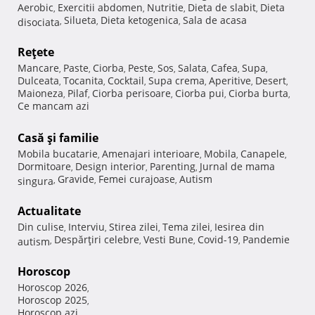
Aerobic
Exercitii abdomen
Nutritie
Dieta de slabit
Dieta
,
,
,
,
Silueta
Dieta ketogenica
Sala de acasa
disociata
,
,
,
Reţete
Mancare
Paste
Ciorba
Peste
Sos
Salata
Cafea
Supa
,
,
,
,
,
,
,
,
Dulceata
Tocanita
Cocktail
Supa crema
Aperitive
Desert
,
,
,
,
,
,
Maioneza
Pilaf
Ciorba perisoare
Ciorba pui
Ciorba burta
,
,
,
,
,
Ce mancam azi
Casă şi familie
Mobila bucatarie
Amenajari interioare
Mobila
Canapele
,
,
,
,
Dormitoare
Design interior
Parenting
Jurnal de mama
,
,
,
Gravide
Femei curajoase
Autism
singura
,
,
,
Actualitate
Din culise
Interviu
Stirea zilei
Tema zilei
Iesirea din
,
,
,
,
Despărţiri celebre
Vesti Bune
Covid-19
Pandemie
autism
,
,
,
,
Horoscop
Horoscop 2026
,
Horoscop 2025
,
Horoscop azi
,