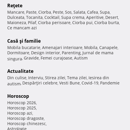
Reţete
Mancare
Paste
Ciorba
Peste
Sos
Salata
Cafea
Supa
,
,
,
,
,
,
,
,
Dulceata
Tocanita
Cocktail
Supa crema
Aperitive
Desert
,
,
,
,
,
,
Maioneza
Pilaf
Ciorba perisoare
Ciorba pui
Ciorba burta
,
,
,
,
,
Ce mancam azi
Casă şi familie
Mobila bucatarie
Amenajari interioare
Mobila
Canapele
,
,
,
,
Dormitoare
Design interior
Parenting
Jurnal de mama
,
,
,
Gravide
Femei curajoase
Autism
singura
,
,
,
Actualitate
Din culise
Interviu
Stirea zilei
Tema zilei
Iesirea din
,
,
,
,
Despărţiri celebre
Vesti Bune
Covid-19
Pandemie
autism
,
,
,
,
Horoscop
Horoscop 2026
,
Horoscop 2025
,
Horoscop azi
,
Horoscop dragoste
,
Horoscop chinezesc
,
Astrologie
,