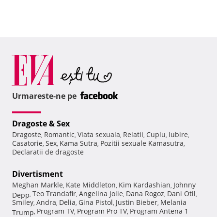
Urmareste-ne pe
Dragoste & Sex
Dragoste
Romantic
Viata sexuala
Relatii
Cuplu
Iubire
,
,
,
,
,
,
Casatorie
Sex
Kama Sutra
Pozitii sexuale Kamasutra
,
,
,
,
Declaratii de dragoste
Divertisment
Meghan Markle
Kate Middleton
Kim Kardashian
Johnny
,
,
,
Teo Trandafir
Angelina Jolie
Dana Rogoz
Dani Otil
Depp
,
,
,
,
,
Smiley
Andra
Delia
Gina Pistol
Justin Bieber
Melania
,
,
,
,
,
Program TV
Program Pro TV
Program Antena 1
Trump
,
,
,