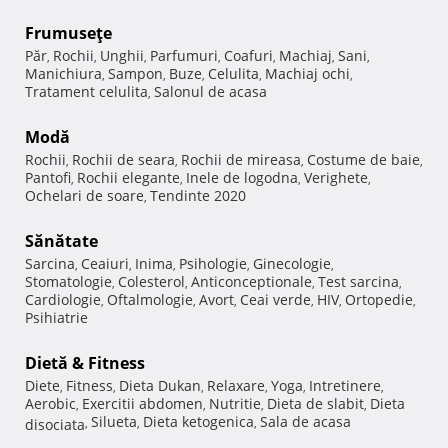
Frumuseţe
Păr
Rochii
Unghii
Parfumuri
Coafuri
Machiaj
Sani
,
,
,
,
,
,
,
Manichiura
Sampon
Buze
Celulita
Machiaj ochi
,
,
,
,
,
Tratament celulita
Salonul de acasa
,
Modă
Rochii
Rochii de seara
Rochii de mireasa
Costume de baie
,
,
,
,
Pantofi
Rochii elegante
Inele de logodna
Verighete
,
,
,
,
Ochelari de soare
Tendinte 2020
,
Sănătate
Sarcina
Ceaiuri
Inima
Psihologie
Ginecologie
,
,
,
,
,
Stomatologie
Colesterol
Anticonceptionale
Test sarcina
,
,
,
,
Cardiologie
Oftalmologie
Avort
Ceai verde
HIV
Ortopedie
,
,
,
,
,
,
Psihiatrie
Dietă & Fitness
Diete
Fitness
Dieta Dukan
Relaxare
Yoga
Intretinere
,
,
,
,
,
,
Aerobic
Exercitii abdomen
Nutritie
Dieta de slabit
Dieta
,
,
,
,
Silueta
Dieta ketogenica
Sala de acasa
disociata
,
,
,